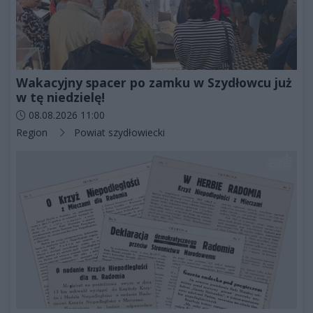
Wakacyjny spacer po zamku w Szydłowcu już
w tę niedzielę!
Data dodania artykułu:
08.08.2026 11:00
Kategorie artykułu:
Region
Powiat szydłowiecki