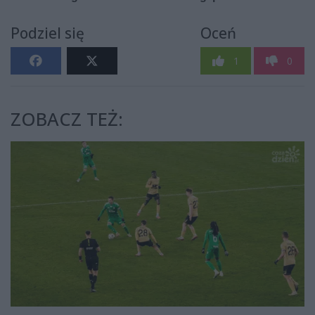
Podziel się
Oceń
1
0
ZOBACZ TEŻ: