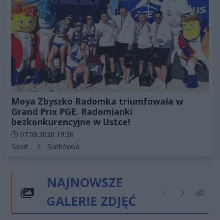
Moya Zbyszko Radomka triumfowała w
Grand Prix PGE. Radomianki
bezkonkurencyjne w Ustce!
Data dodania artykułu:
07.08.2026 19:30
Kategorie artykułu:
Sport
Siatkówka
NAJNOWSZE
GALERIE ZDJĘĆ
Poprzednie
Następne
Kliknij