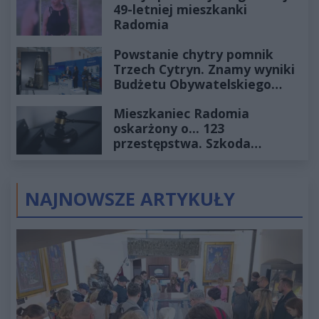
49-letniej mieszkanki
Radomia
Powstanie chytry pomnik
Trzech Cytryn. Znamy wyniki
Budżetu Obywatelskiego
2027
Mieszkaniec Radomia
oskarżony o... 123
przestępstwa. Szkoda
wyceniona na ponad milion
złotych
NAJNOWSZE ARTYKUŁY