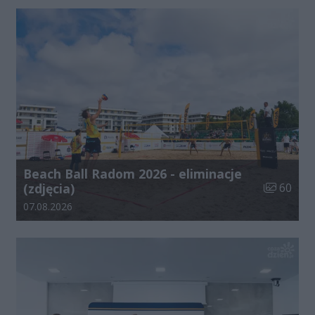
Beach Ball Radom 2026 - eliminacje
Liczba zdj
(zdjęcia)
60
Data dodania galerii:
07.08.2026