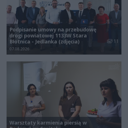
Podpisanie umowy na przebudowę
drogi powiatowej 1133W Stara
Liczba zdj
Błotnica - Jedlanka (zdjęcia)
11
Data dodania galerii:
07.08.2026
Warsztaty karmienia piersią w