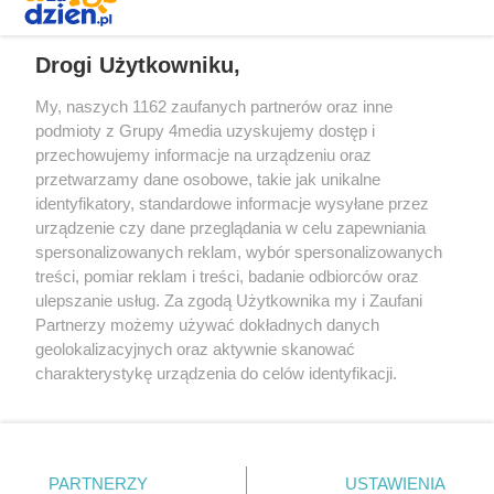
REKLAMA
Drogi Użytkowniku,
My, naszych 1162 zaufanych partnerów oraz inne
podmioty z Grupy 4media uzyskujemy dostęp i
przechowujemy informacje na urządzeniu oraz
przetwarzamy dane osobowe, takie jak unikalne
identyfikatory, standardowe informacje wysyłane przez
urządzenie czy dane przeglądania w celu zapewniania
spersonalizowanych reklam, wybór spersonalizowanych
Redakcja
Reklama
Prywatność
Praca Łódź
treści, pomiar reklam i treści, badanie odbiorców oraz
the:protocol
ulepszanie usług. Za zgodą Użytkownika my i Zaufani
Partnerzy możemy używać dokładnych danych
geolokalizacyjnych oraz aktywnie skanować
charakterystykę urządzenia do celów identyfikacji.
Ponieważ cenimy Twoją prywatność, prosimy o zgodę na
Szukaj
korzystanie z tych technologii poprzez kliknięcie
„Akceptuję”. Zgoda jest dobrowolna i zawsze możesz ją
zmienić/wycofać klikając przycisk ustawień prywatności
Facebook.com
Youtube.com
PARTNERZY
USTAWIENIA