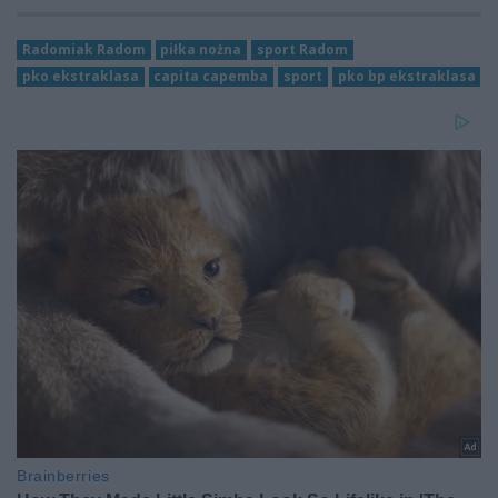
Radomiak Radom
piłka nożna
sport Radom
pko ekstraklasa
capita capemba
sport
pko bp ekstraklasa