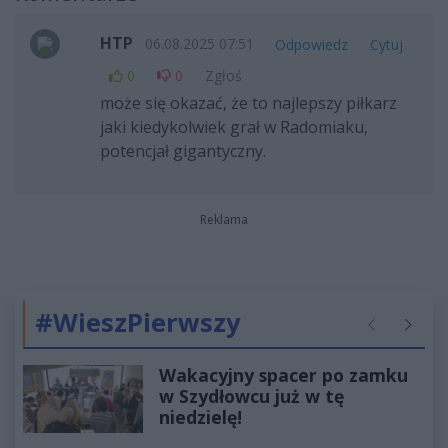
HTP
06.08.2025 07:51
Odpowiedz
Cytuj
0
0
Zgłoś
może się okazać, że to najlepszy piłkarz
jaki kiedykolwiek grał w Radomiaku,
potencjał gigantyczny.
Reklama
#WieszPierwszy
Poprzednie
Następ
Wakacyjny spacer po zamku
w Szydłowcu już w tę
niedzielę!