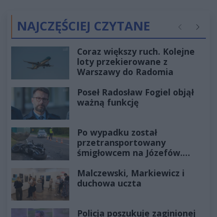
NAJCZĘŚCIEJ CZYTANE
Poprzednie
Następ
Coraz większy ruch. Kolejne
loty przekierowane z
Warszawy do Radomia
Poseł Radosław Fogiel objął
ważną funkcję
Po wypadku został
przetransportowany
śmigłowcem na Józefów.
Historia mrozi krew w żyłach
Malczewski, Markiewicz i
duchowa uczta
Policja poszukuje zaginionej