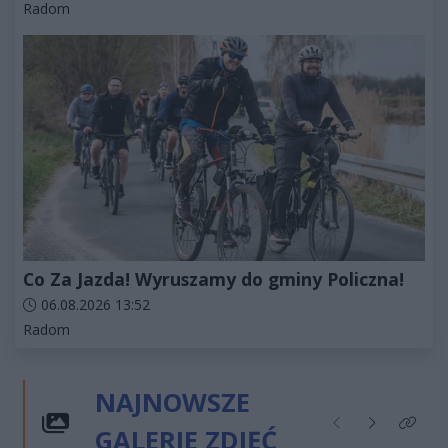
Kategorie artykułu:
Radom
Co Za Jazda! Wyruszamy do gminy Policzna!
Data dodania artykułu:
06.08.2026 13:52
Kategorie artykułu:
Radom
NAJNOWSZE
GALERIE ZDJĘĆ
Poprzednie
Następne
Kliknij