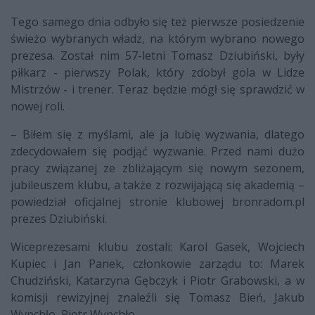
Tego samego dnia odbyło się też pierwsze posiedzenie
świeżo wybranych władz, na którym wybrano nowego
prezesa. Został nim 57-letni Tomasz Dziubiński, były
piłkarz - pierwszy Polak, który zdobył gola w Lidze
Mistrzów - i trener. Teraz będzie mógł się sprawdzić w
nowej roli.
– Biłem się z myślami, ale ja lubię wyzwania, dlatego
zdecydowałem się podjąć wyzwanie. Przed nami dużo
pracy związanej ze zbliżającym się nowym sezonem,
jubileuszem klubu, a także z rozwijającą się akademią –
powiedział oficjalnej stronie klubowej bronradom.pl
prezes Dziubiński.
Wiceprezesami klubu zostali: Karol Gasek, Wojciech
Kupiec i Jan Panek, członkowie zarządu to: Marek
Chudziński, Katarzyna Gębczyk i Piotr Grabowski, a w
komisji rewizyjnej znaleźli się Tomasz Bień, Jakub
Wypchło, Piotr Wypchło.