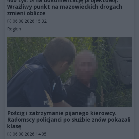
400 tys. zł na dokumentację projektową.
Wrażliwy punkt na mazowieckich drogach
zmieni oblicze
Data dodania artykułu:
06.08.2026 15:32
Kategorie artykułu:
Region
Pościg i zatrzymanie pijanego kierowcy.
Radomscy policjanci po służbie znów pokazali
klasę
Data dodania artykułu:
06.08.2026 14:05