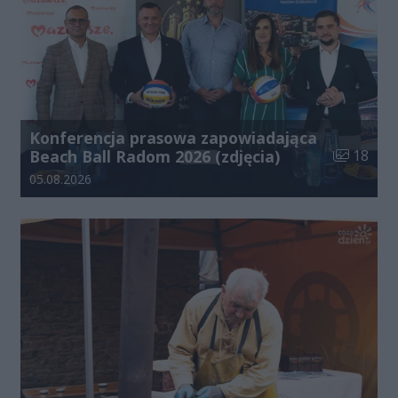
Konferencja prasowa zapowiadająca
Liczba zdj
Beach Ball Radom 2026 (zdjęcia)
18
Data dodania galerii:
05.08.2026