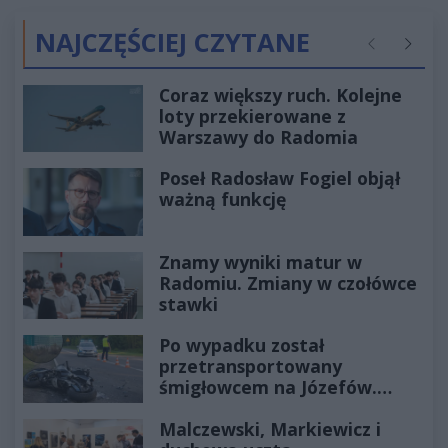
NAJCZĘŚCIEJ CZYTANE
Poprzednie
Następ
Coraz większy ruch. Kolejne
loty przekierowane z
Warszawy do Radomia
Poseł Radosław Fogiel objął
ważną funkcję
Znamy wyniki matur w
Radomiu. Zmiany w czołówce
stawki
Po wypadku został
przetransportowany
śmigłowcem na Józefów.
Historia mrozi krew w żyłach
Malczewski, Markiewicz i