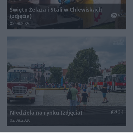
Święto Żelaza i Stali w Chlewiskach
Liczba zdj
(zdjęcia)
51
Data dodania galerii:
03.08.2026
Liczba zdj
Niedziela na rynku (zdjęcia)
34
Data dodania galerii:
02.08.2026