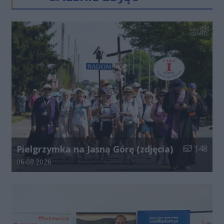
Liczba zdjęć
Pielgrzymka na Jasną Górę (zdjęcia)
148
Data dodania galerii:
06.08.2026