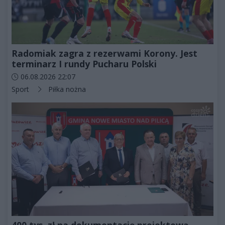
Radomiak zagra z rezerwami Korony. Jest
terminarz I rundy Pucharu Polski
Data dodania artykułu:
06.08.2026 22:07
Kategorie artykułu:
Sport
Piłka nożna