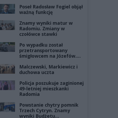
Poseł Radosław Fogiel objął
ważną funkcję
Znamy wyniki matur w
Radomiu. Zmiany w
czołówce stawki
Po wypadku został
przetransportowany
śmigłowcem na Józefów.
Historia mrozi krew w
Malczewski, Markiewicz i
żyłach
duchowa uczta
Policja poszukuje zaginionej
49-letniej mieszkanki
Radomia
Powstanie chytry pomnik
Trzech Cytryn. Znamy
wyniki Budżetu