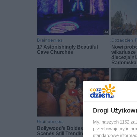
Drogi Użytkow
My, naszych 1162 zau
przechowujemy informa
standardowe informac