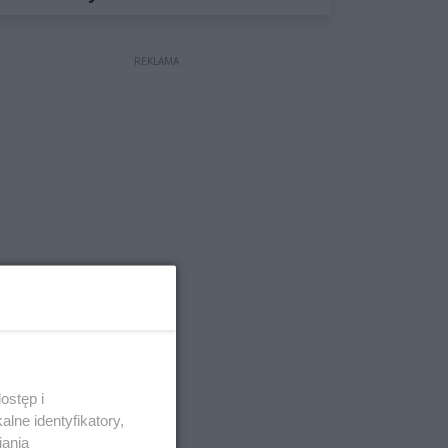
Obywatelskiego 2027
REKLAMA
ostęp i
lne identyfikatory,
iania