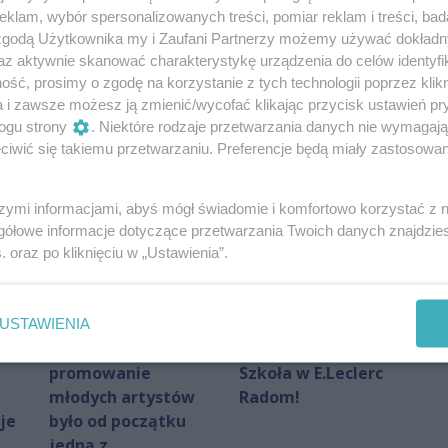
klam, wybór spersonalizowanych treści, pomiar reklam i treści, bad
 zgodą Użytkownika my i Zaufani Partnerzy możemy używać dokład
az aktywnie skanować charakterystykę urządzenia do celów identyfi
Oceń
ść, prosimy o zgodę na korzystanie z tych technologii poprzez klikn
a i zawsze możesz ją zmienić/wycofać klikając przycisk ustawień pr
0
0
ogu strony
. Niektóre rodzaje przetwarzania danych nie wymagaj
iwić się takiemu przetwarzaniu. Preferencje będą miały zastosowania
szymi informacjami, abyś mógł świadomie i komfortowo korzystać z
gółowe informacje dotyczące przetwarzania Twoich danych znajdzi
s
. oraz po kliknięciu w „Ustawienia”.
USTAWIENIA
Arek Ostrowski:
Wielka Akcja
promowanie
Szkoła w E.Leclerc
młodych artystów
Radom!
je
było od początku
jedną z