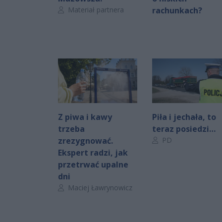
Autor artykułu:
Materiał partnera
rachunkach?
Z piwa i kawy
Piła i jechała, to
trzeba
teraz posiedzi…
Autor artykułu:
zrezygnować.
PD
Ekspert radzi, jak
przetrwać upalne
dni
Autor artykułu:
Maciej Ławrynowicz