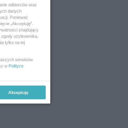
anie odbiorców oraz
nych danych
kacji. Ponieważ
ięcie „Akceptuję”.
ywatności znajdujący
ą zgody użytkownika,
 tylko na tej
 naszych serwisów
esz w
Polityce
Akceptuję