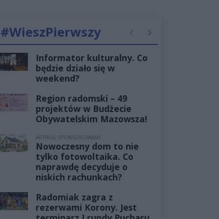
#WieszPierwszy
Poprzednie
Następne
Informator kulturalny. Co
będzie działo się w
weekend?
Region radomski – 49
projektów w Budżecie
Obywatelskim Mazowsza!
ARTYKUŁ SPONSOROWANY
Nowoczesny dom to nie
tylko fotowoltaika. Co
naprawdę decyduje o
niskich rachunkach?
Radomiak zagra z
rezerwami Korony. Jest
terminarz I rundy Pucharu