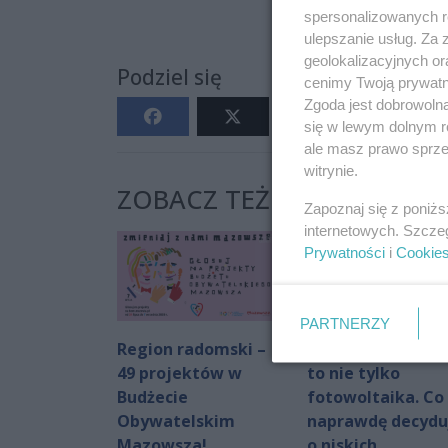
spersonalizowanych re
ulepszanie usług. Za
geolokalizacyjnych or
Podziel się
cenimy Twoją prywatno
Zgoda jest dobrowoln
się w lewym dolnym r
ale masz prawo sprzec
witrynie.
ZOBACZ TEŻ:
Zapoznaj się z poniż
internetowych. Szcze
Prywatności
i
Cookie
PARTNERZY
Region radomski –
Nowoczesny dom
49 projektów w
to nie tylko
Budżecie
fotowoltaika. Co
Obywatelskim
naprawdę decydu
Mazowsza!
o niskich