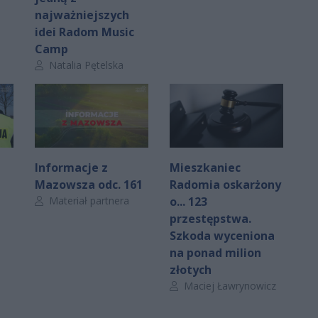
najważniejszych
idei Radom Music
Camp
Autor artykułu:
Natalia Pętelska
Informacje z
Mieszkaniec
Mazowsza odc. 161
Radomia oskarżony
Autor artykułu:
Materiał partnera
o... 123
przestępstwa.
Szkoda wyceniona
na ponad milion
złotych
Autor artykułu:
Maciej Ławrynowicz