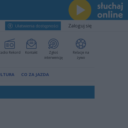
Zaloguj się
Ułatwienia dostępności
Radio Rekord
Kontakt
Zgłoś
Relacje na
interwencję
żywo
ULTURA
CO ZA JAZDA
ów pokazali klasę
worzyć nową sportową tradycję"
ruchu