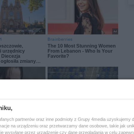
niku,
fanych partnerów oraz inne podmioty z Grupy 4media uzyskujemy d
cje na urządzeniu oraz przetwarzamy dane osobowe, takie jak unika
je wysyłane przez urządzenie czy dane przeglądania w celu zapewn