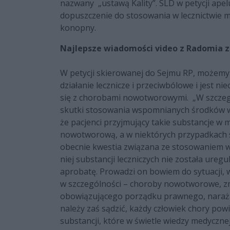
nazwany „ustawą Kality”. SLD w petycji ape
dopuszczenie do stosowania w lecznictwie ma
konopny.
Najlepsze wiadomości video z Radomia z
W petycji skierowanej do Sejmu RP, możemy
działanie lecznicze i przeciwbólowe i jest n
się z chorobami nowotworowymi. „W szczeg
skutki stosowania wspomnianych środków w 
że pacjenci przyjmujący takie substancje w
nowotworową, a w niektórych przypadkach 
obecnie kwestia związana ze stosowaniem w
niej substancji leczniczych nie została ureg
aprobatę. Prowadzi on bowiem do sytuacji, w
w szczególności – choroby nowotworowe, zm
obowiązującego porządku prawnego, narażaj
należy zaś sądzić, każdy człowiek chory po
substancji, które w świetle wiedzy medyczn