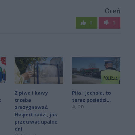
Oceń
0
0
Z piwa i kawy
Piła i jechała, to
c
trzeba
teraz posiedzi…
Autor artykułu:
zrezygnować.
PD
Ekspert radzi, jak
przetrwać upalne
dni