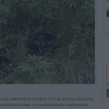
zący radomskich struktur SLD do petycji załączony
welizacji ustawy o przeciwdziałaniu narkomanii,