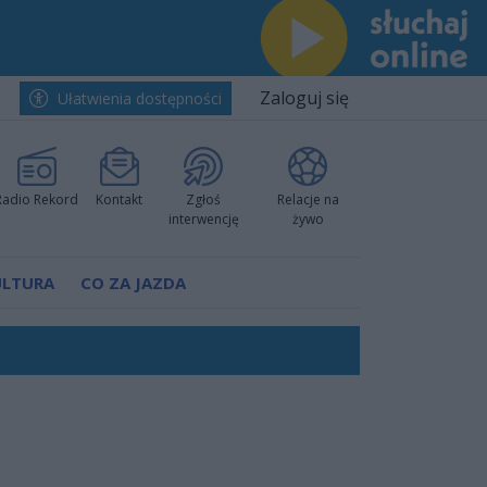
Zaloguj się
Ułatwienia dostępności
Radio Rekord
Kontakt
Zgłoś
Relacje na
interwencję
żywo
ULTURA
CO ZA JAZDA
ów pokazali klasę
rzowi
worzyć nową sportową tradycję"
ruchu