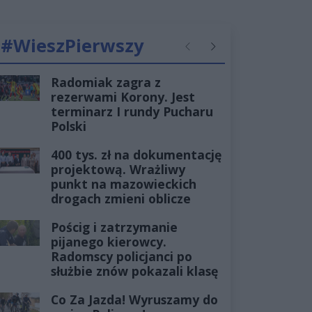
#WieszPierwszy
Poprzednie
Następne
Radomiak zagra z
rezerwami Korony. Jest
terminarz I rundy Pucharu
Polski
400 tys. zł na dokumentację
projektową. Wrażliwy
punkt na mazowieckich
drogach zmieni oblicze
Pościg i zatrzymanie
pijanego kierowcy.
Radomscy policjanci po
służbie znów pokazali klasę
Co Za Jazda! Wyruszamy do