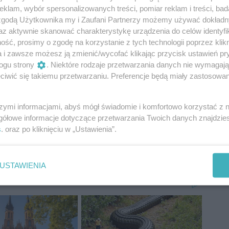
jest jako używka, to dlaczego ma nie być traktowana
klam, wybór spersonalizowanych treści, pomiar reklam i treści, bad
tycy SLD.
 zgodą Użytkownika my i Zaufani Partnerzy możemy używać dokład
az aktywnie skanować charakterystykę urządzenia do celów identyfi
osowanie w lecznictwie marihuany SLD składało już
ść, prosimy o zgodę na korzystanie z tych technologii poprzez klikn
a i zawsze możesz ją zmienić/wycofać klikając przycisk ustawień pr
ogu strony
. Niektóre rodzaje przetwarzania danych nie wymagaj
onu znajdziesz na profilu CoZaDzien.pl na
iwić się takiemu przetwarzaniu. Preferencje będą miały zastosowania
szymi informacjami, abyś mógł świadomie i komfortowo korzystać z
gółowe informacje dotyczące przetwarzania Twoich danych znajdzi
s
. oraz po kliknięciu w „Ustawienia”.
Sojusz Lewicy Demokratycznej
marihuana
petycja
sejm
USTAWIENIA