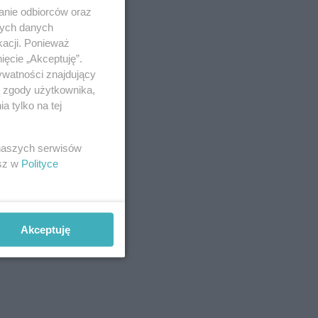
anie odbiorców oraz
nych danych
kacji. Ponieważ
ięcie „Akceptuję”.
ywatności znajdujący
ą zgody użytkownika,
 tylko na tej
 naszych serwisów
esz w
Polityce
Akceptuję