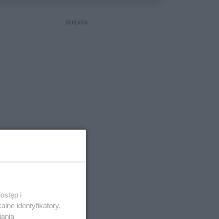
REKLAMA
ostęp i
lne identyfikatory,
iania