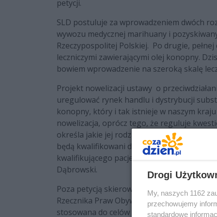
petycji.
SLD postuluje za wprowadzeniem dwóch rozw
wywozu medycznej marihuany i pozyskiwanych
Rzeczypospolitej Polskiej. Po drugie, pełne
leczniczymi zawierającymi olej konopny. Dzi
bowiem wprowadzenie na szeroką skalę lecz
Projekt nowelizacji ustawy o przeciwdziała
uregulować rynek handlu i dystrybucji subs
konopny, który i tak istnieje w naszym kraju
nowelizacja, oprócz tego, że reguluje kwes
określa jakie jej rodzaje mogą zostać użyte
będą kwalifikowani do leczenia. Celem ust
kwalifikującego pacjentów do leczenia z je
Dąbrowski.
Drogi Użytkow
Poza petycją skierowaną do sejmu, Sojusz L
My, naszych 1162 zau
Rzecznika Praw Obywatelskich Adama Bodnara.
przechowujemy informa
stosowana do celów medycznych i jest to do
standardowe informac