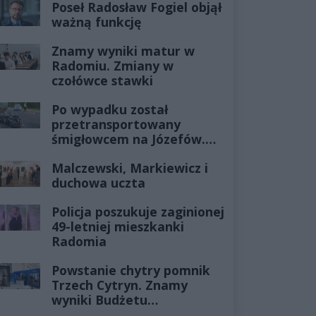
Poseł Radosław Fogiel objął
ważną funkcję
Znamy wyniki matur w
Radomiu. Zmiany w
czołówce stawki
Po wypadku został
przetransportowany
śmigłowcem na Józefów.
Historia mrozi krew w
Malczewski, Markiewicz i
żyłach
duchowa uczta
Policja poszukuje zaginionej
49-letniej mieszkanki
Radomia
Powstanie chytry pomnik
Trzech Cytryn. Znamy
wyniki Budżetu
Obywatelskiego 2027