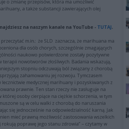
luje o zmianę przepisów, która ma umożliwić
rihuany, a także substancji zawierających olej
najdziesz na naszym kanale na YouTube -
TUTAJ
.
 przeczytać m.in.: że SLD zaznacza, że marihuana ma
ieoceniona dla osób chorych, szczególnie zmagających
ólności naukowo potwierdzone zostały pozytywne
terapii nowotworów złośliwych. Badania wskazują,
 mniejszym stopniu odczuwają ból związany z chorobą
sprzyjają zahamowaniu jej rozwoju. Tymczasem
 lecznictwie medycznej marihuany i pozyskiwanych z
ulowana prawnie. Ten stan rzeczy nie zasługuje na
 której osoby cierpiące na ciężkie schorzenia, w tym
uszone są w celu walki z chorobą do naruszania
ąc się jednocześnie na odpowiedzialność karną. Jak
winien mieć prawną możliwość zastosowania wszelkich
ej rokują poprawę jego stanu zdrowia” – czytamy w