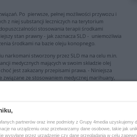
iązań. Po pierwsze, pełnej możliwości przywozu i
 z niej substancji leczniczych na terytorium
j dopuszczalności stosowania terapii środkami
siejszy stan prawny - jak zaznacza SLD - uniemożliwia
enia środkami na bazie oleju konopnego.
niu narkomani stworzony przez SLD ma na celu m.in.
tancji medycznych mających w swoim składzie olej
 choć jest zakazany przepisami prawa. - Niniejsza
tie związane ze stosowaniem medycznej marihuany,
 do leczenia pacjentów oraz w jaki sposób pacjenci
awy jest również wprowadzenie mechanizmu
dnoczesną funkcją kontrolną – mówi Marcin
niku,
ewicy Demokratycznej, kieruje drugą petycję do
fanych partnerów oraz inne podmioty z Grupy 4media uzyskujemy d
 Tu z kolei SLD zadaje pytanie: „jeżeli morfina jest
cje na urządzeniu oraz przetwarzamy dane osobowe, takie jak unika
puszczalne prawnie, a jest zabroniona w ustawie o
je wysyłane przez urządzenie czy dane przeglądania w celu zapewn