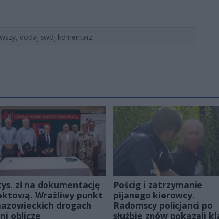
rwszy, dodaj swój komentarz.
tys. zł na dokumentację
Pościg i zatrzymanie
ektową. Wrażliwy punkt
pijanego kierowcy.
azowieckich drogach
Radomscy policjanci po
ni oblicze
służbie znów pokazali kl