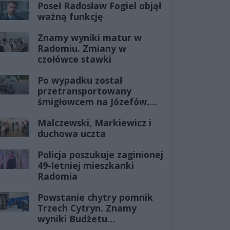
Poseł Radosław Fogiel objął
ważną funkcję
Znamy wyniki matur w
Radomiu. Zmiany w
czołówce stawki
Po wypadku został
przetransportowany
śmigłowcem na Józefów.
Historia mrozi krew w
Malczewski, Markiewicz i
żyłach
duchowa uczta
Policja poszukuje zaginionej
49-letniej mieszkanki
Radomia
Powstanie chytry pomnik
Trzech Cytryn. Znamy
wyniki Budżetu
Obywatelskiego 2027