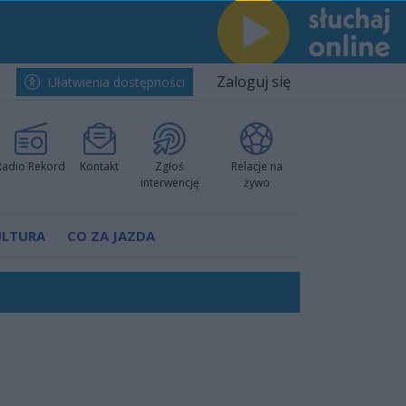
Zaloguj się
Ułatwienia dostępności
Radio Rekord
Kontakt
Zgłoś
Relacje na
interwencję
żywo
ULTURA
CO ZA JAZDA
ów pokazali klasę
rzowi
worzyć nową sportową tradycję"
ruchu