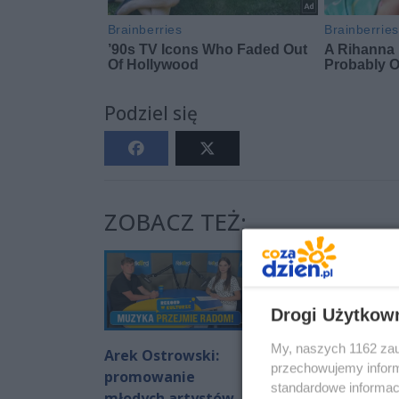
Podziel się
ZOBACZ TEŻ:
Drogi Użytkow
My, naszych 1162 zau
Arek Ostrowski:
Wielka Akcja
przechowujemy informa
promowanie
Szkoła w E.Lecler
standardowe informac
młodych artystów
Radom!