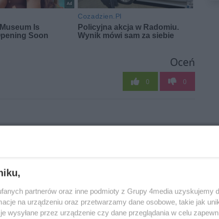
Oceń
0
0
niku,
fanych partnerów oraz inne podmioty z Grupy 4media uzyskujemy d
Z piwa i kawy
Piła i jechała, to
cje na urządzeniu oraz przetwarzamy dane osobowe, takie jak unika
c
trzeba
teraz posiedzi…
je wysyłane przez urządzenie czy dane przeglądania w celu zapewn
Autor artykułu:
zrezygnować.
PD