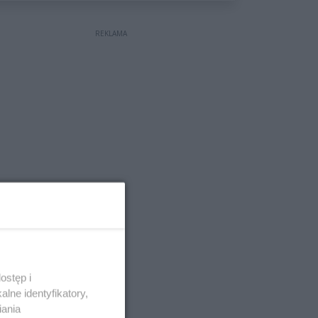
REKLAMA
ostęp i
lne identyfikatory,
iania