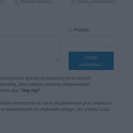
Autor artykułu:
Autor artykułu:
cz
Natalia Pętelska
Maciej Ławrynowicz
Podpis
Dodaj
komentarz
ozpoczynania dyskusji prowadzonej przez naszych
kulturalnej. Jako redakcja jesteśmy zdecydowanym
łania akcji
"Stop hejt"
.
Państwa komentarzy do norm akceptowanych przez większość
 w komentarzach nie atakowała nikogo i nie urażała uczuć