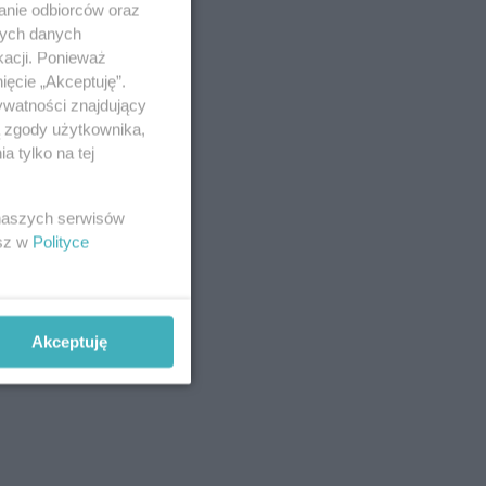
anie odbiorców oraz
nych danych
kacji. Ponieważ
ięcie „Akceptuję”.
ywatności znajdujący
ą zgody użytkownika,
 tylko na tej
 naszych serwisów
esz w
Polityce
Akceptuję