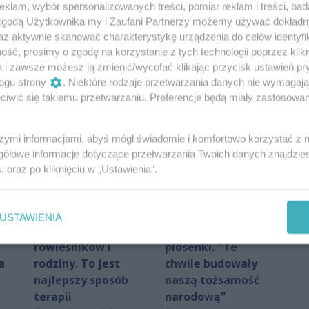
klam, wybór spersonalizowanych treści, pomiar reklam i treści, bad
Ekspert radzi, jak
 zgodą Użytkownika my i Zaufani Partnerzy możemy używać dokład
przetrwać upalne
az aktywnie skanować charakterystykę urządzenia do celów identyfi
dni
ść, prosimy o zgodę na korzystanie z tych technologii poprzez klikn
Autor artykułu:
Maciej Ławrynowicz
a i zawsze możesz ją zmienić/wycofać klikając przycisk ustawień pr
ogu strony
. Niektóre rodzaje przetwarzania danych nie wymagaj
iwić się takiemu przetwarzaniu. Preferencje będą miały zastosowania
szymi informacjami, abyś mógł świadomie i komfortowo korzystać z
gółowe informacje dotyczące przetwarzania Twoich danych znajdzi
s
. oraz po kliknięciu w „Ustawienia”.
Neeko: Piszę teksty
Po raz trzeci
ny
na bazie moich
zaśpiewali
USTAWIENIA
doświadczeń,
(nie)zakazane
rówieśników i
piosenki. "Te
a
rodziny. To jest
chwile budowały
najlepszy sposób
naszą tożsamość
terapii
narodową"