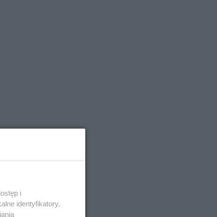
ostęp i
lne identyfikatory,
iania