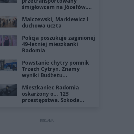
przetransportowany
śmigłowcem na Józefów.
Historia mrozi krew w
Malczewski, Markiewicz i
żyłach
duchowa uczta
Policja poszukuje zaginionej
49-letniej mieszkanki
Radomia
Powstanie chytry pomnik
Trzech Cytryn. Znamy
wyniki Budżetu
Obywatelskiego 2027
Mieszkaniec Radomia
oskarżony o... 123
przestępstwa. Szkoda
wyceniona na ponad milion
złotych
REKLAMA