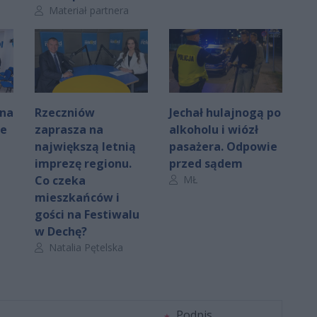
Autor artykułu:
Materiał partnera
 na
Rzeczniów
Jechał hulajnogą po
ie
zaprasza na
alkoholu i wiózł
największą letnią
pasażera. Odpowie
imprezę regionu.
przed sądem
Autor artykułu:
Co czeka
MŁ
mieszkańców i
gości na Festiwalu
w Dechę?
Autor artykułu:
Natalia Pętelska
Podpis