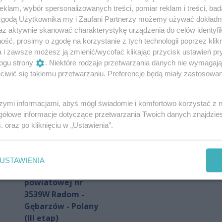
klam, wybór spersonalizowanych treści, pomiar reklam i treści, bad
 zgodą Użytkownika my i Zaufani Partnerzy możemy używać dokład
az aktywnie skanować charakterystykę urządzenia do celów identyfi
ść, prosimy o zgodę na korzystanie z tych technologii poprzez klikn
a i zawsze możesz ją zmienić/wycofać klikając przycisk ustawień pr
ogu strony
. Niektóre rodzaje przetwarzania danych nie wymagaj
iwić się takiemu przetwarzaniu. Preferencje będą miały zastosowania
szymi informacjami, abyś mógł świadomie i komfortowo korzystać z
Fundusze
Blisko 500
gółowe informacje dotyczące przetwarzania Twoich danych znajdzi
Europejskie
wykroczeń. Tak w
s
. oraz po kliknięciu w „Ustawienia”.
 w
wspierają rozwój
lipcu pracowała
Powiatu
grupa Speed
Autor artykułu:
Radomskiego. Trwa
MŁ
USTAWIENIA
rozbudowa drogi
powiatowej nr
3539W Radom -
Gębarzów - Polany
(III etap)