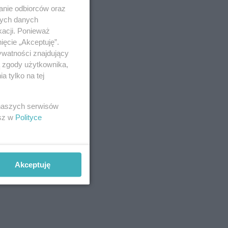
anie odbiorców oraz
nych danych
kacji. Ponieważ
ięcie „Akceptuję”.
ywatności znajdujący
ą zgody użytkownika,
 tylko na tej
 naszych serwisów
esz w
Polityce
Akceptuję