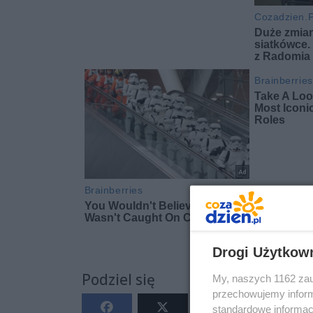
Drogi Użytkow
Podziel się
My, naszych 1162 zau
przechowujemy informa
standardowe informac