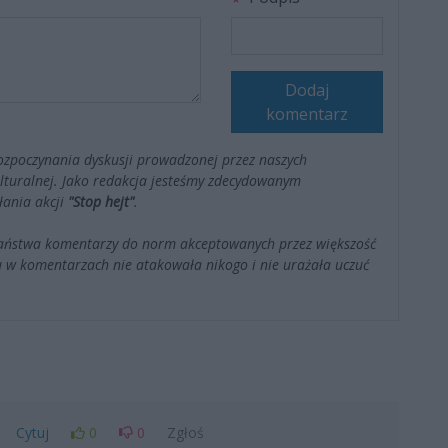
Dodaj
komentarz
ozpoczynania dyskusji prowadzonej przez naszych
kulturalnej. Jako redakcja jesteśmy zdecydowanym
łania akcji
"Stop hejt"
.
Państwa komentarzy do norm akceptowanych przez większość
 w komentarzach nie atakowała nikogo i nie urażała uczuć
Cytuj
0
0
Zgłoś