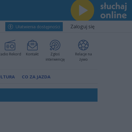
Zaloguj się
Ułatwienia dostępności
Radio Rekord
Kontakt
Zgłoś
Relacje na
interwencję
żywo
ULTURA
CO ZA JAZDA
nkurencyjne w Ustce!
ano umowę
Polski
 decyzję prokuratury
ów pokazali klasę