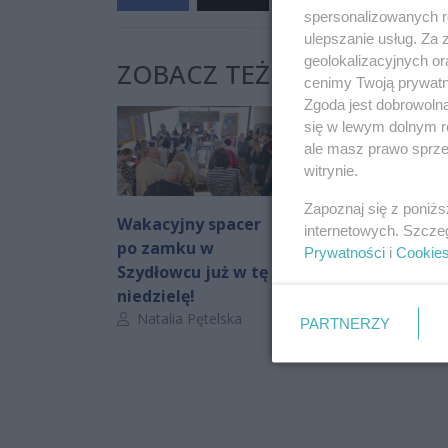
spersonalizowanych re
ulepszanie usług. Za
geolokalizacyjnych or
ZOBACZ TEŻ:
cenimy Twoją prywatno
Zgoda jest dobrowoln
się w lewym dolnym r
ale masz prawo sprzec
witrynie.
Zapoznaj się z poniż
Wakacyjny spacer
Informator
internetowych. Szcze
po zamku w
kulturalny. Co
Prywatności
i
Cookie
Szydłowcu już w tę
będzie działo się
niedzielę!
weekend?
Autor artykułu:
Autor artykułu:
Natalia Pętelska
nika
PARTNERZY