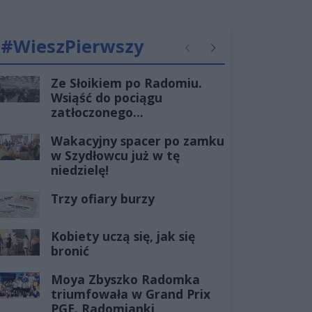
#WieszPierwszy
Poprzednie
Następne
Ze Słoikiem po Radomiu.
Wsiąść do pociągu
zatłoczonego...
Wakacyjny spacer po zamku
w Szydłowcu już w tę
niedzielę!
Trzy ofiary burzy
Kobiety uczą się, jak się
bronić
Moya Zbyszko Radomka
triumfowała w Grand Prix
PGE. Radomianki