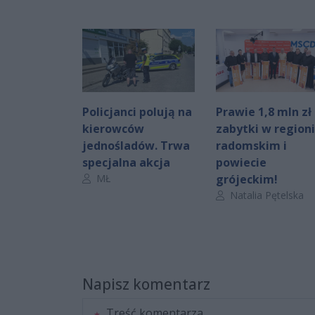
Policjanci polują na
Prawie 1,8 mln zł
kierowców
zabytki w region
jednośladów. Trwa
radomskim i
specjalna akcja
powiecie
Autor artykułu:
MŁ
grójeckim!
Autor artykułu:
Natalia Pętelska
Napisz komentarz
Treść komentarza