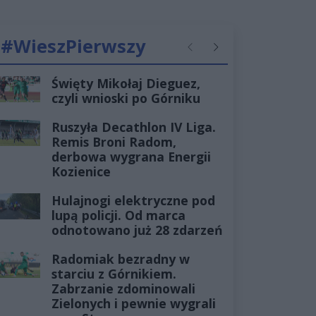
#WieszPierwszy
Poprzednie
Następne
Święty Mikołaj Dieguez,
czyli wnioski po Górniku
Ruszyła Decathlon IV Liga.
Remis Broni Radom,
derbowa wygrana Energii
Kozienice
Hulajnogi elektryczne pod
lupą policji. Od marca
odnotowano już 28 zdarzeń
Radomiak bezradny w
starciu z Górnikiem.
Zabrzanie zdominowali
Zielonych i pewnie wygrali