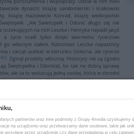
zyznę porozumienia i współpracy. Udział w nim mieli
awiciele dynastii: książę sandomierski i krakowski
ty, książę mazowiecki Konrad, książę wielkopolski
więtopełk. „Ale Świetopełk i Odonic długo się nie
na oczekujących na nich Leszka i Henryka napadli jacyś
, a życie ocalił tylko dzięki wiernemu rycerzowi
ił go własnym ciałem. Natomiast Leszka napastnicy
nia i zaczął uciekać w kierunku Gniezna, ale rycerze
[2]
”
. Zginął przebity włócznią. Historycy nie są zgodni
pują Świętopełka i Odonica), bo tak na dobrą sprawę
tów, ale za to wskazują jedną osobę, która w zbrodni
rdowanego księcia – Konrad I Mazowiecki.
cznie epokę, w której pretendenci do krakowskiego
odporządkowywać władzy zwierzchniej. Uruchomiło za
ednym z tych, który zgłaszał pretensje do tronu, był
niku,
cno w żałobie – na pogrzeb wysłał Bolesława, a sam
fanych partnerów oraz inne podmioty z Grupy 4media uzyskujemy d
 nad dzielnicą senioralną.
cje na urządzeniu oraz przetwarzamy dane osobowe, takie jak unika
18 lat i na dobre został wciągnięty przez rodzica w
je wysyłane przez urządzenie czy dane przeglądania w celu zapewn