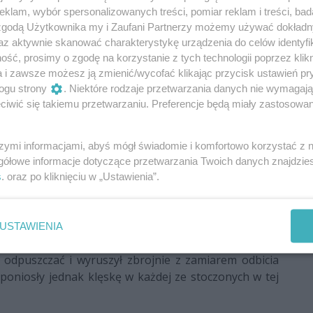
klam, wybór spersonalizowanych treści, pomiar reklam i treści, bad
polski, gdzie towarzyszył ojcu w Skaryszewie (pod
 zgodą Użytkownika my i Zaufani Partnerzy możemy używać dokład
[3]
z księżną Grzymisławą, wdową po Leszku Białym”
.
az aktywnie skanować charakterystykę urządzenia do celów identyfi
oletnim bratankiem Bolesławem (zwanym Wstydliwym).
ść, prosimy o zgodę na korzystanie z tych technologii poprzez klikn
nak księżna nie dała się zastraszyć i przekazała opiekę
a i zawsze możesz ją zmienić/wycofać klikając przycisk ustawień pr
ysławowi Laskonogiemu. Ten jednak musiał pilnować
ogu strony
. Niektóre rodzaje przetwarzania danych nie wymagaj
 dzielnicy senioralnej zasiadł Henryk Brodaty.
iwić się takiemu przetwarzaniu. Preferencje będą miały zastosowania
olesław. Wkrótce, wraz z ojcem, wyruszył na ziemię
ał.
szymi informacjami, abyś mógł świadomie i komfortowo korzystać z
gółowe informacje dotyczące przetwarzania Twoich danych znajdzi
s
. oraz po kliknięciu w „Ustawienia”.
do odstąpienia Konradowi znacznej części dzielnicy
USTAWIENIA
olesław I, który zaczął się tytułować księciem
 odpuszczać i wyruszył zbrojnie z zamiarem odbicia
poniosły jednak klęskę w każdej ze stoczonych w tej
.