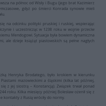
sza na północ od Wisły i Bugu (jego brat Kazimierz
 tymczasowe, gdyż po śmierci Konrada synowie mieli
łu.
ę na odcinku polityki pruskiej i ruskiej, wspierając
iczynie i uczestnicząc w 1238 roku w wojnie przeciw
ewskiemu Mendogowi. Sytuacja była bowiem dynamiczna
mi, ale dzieje książąt piastowskich są pełne nagłych
czką Henryka Brodatego, było krokiem w kierunku
Piastami mazowieckimi a śląskimi (kilka lat później,
się z jej siostrą – Konstancją). Związek trwał ponad
244 roku. Kilka miesięcy później Bolesław ożenił się z
że kontakty z Rusią wróciły do normy.