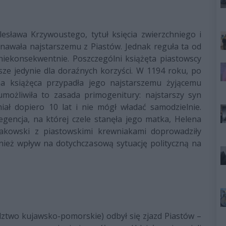
sława Krzywoustego, tytuł księcia zwierzchniego i
yznawała najstarszemu z Piastów. Jednak reguła ta od
ekonsekwentnie. Poszczególni książęta piastowscy
usze jedynie dla doraźnych korzyści. W 1194 roku, po
na książęca przypadła jego najstarszemu żyjącemu
możliwiła to zasada primogenitury: najstarszy syn
iał dopiero 10 lat i nie mógł władać samodzielnie.
gencja, na której czele stanęła jego matka, Helena
akowski z piastowskimi krewniakami doprowadziły
wnież wpływ na dotychczasową sytuację polityczną na
ztwo kujawsko-pomorskie) odbył się zjazd Piastów –