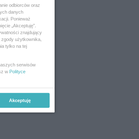
anie odbiorców oraz
nych danych
kacji. Ponieważ
ięcie „Akceptuję”.
ywatności znajdujący
ą zgody użytkownika,
 tylko na tej
 naszych serwisów
esz w
Polityce
Akceptuję