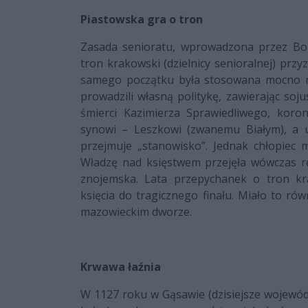
Piastowska gra o tron
Zasada senioratu, wprowadzona przez Bole
tron krakowski (dzielnicy senioralnej) prz
samego początku była stosowana mocno ni
prowadzili własną politykę, zawierając soj
śmierci Kazimierza Sprawiedliwego, koro
synowi – Leszkowi (zwanemu Białym), a u
przejmuje „stanowisko”. Jednak chłopiec m
Władzę nad księstwem przejęła wówczas re
znojemska. Lata przepychanek o tron kr
księcia do tragicznego finału. Miało to ró
mazowieckim dworze.
Krwawa łaźnia
W 1127 roku w Gąsawie (dzisiejsze wojewód