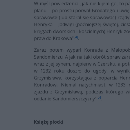
W myśl powiedzenia „jak nie kijem go, to pa
planu – po prostu porwał Brodatego i uwię
sprawował (lub starał się sprawować) rządy
Henryka – Jadwigi (późniejszej świętej, cie
kręgach dworskich i kościelnych) Henryk zos
[4]
praw do Krakowa”
.
Zaraz potem wyparł Konrada z Małopols
Sandomierzu. A jak na taki obrót spraw zar
wraz z jej synem, najpierw w Czersku, a po
w 1232 roku doszło do ugody, w wyniku
Grzymisława, korzystająca z poparcia Henr
Konradowi. Niemal natychmiast, w 1233 
zjazdu z Grzymisławą, podczas którego w
[5]
oddanie Sandomierszczyzny”
.
Książę płocki