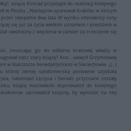
łką”, książę Konrad przystąpił do realizacji kolejnego
ził w Płocku. „Następnie opanował Kraków, w którym
 przez niespełna dwa lata. W wyniku interwencji żony
szącej się już za życia wielkim uznaniem i prestiżem w
tał uwolniony z więzienia w zamian za zrzeczenie się
ki, zmuszając go do oddania bratowej władzy w
eagował nasz stary książę? Ano… uwięził Grzymisławę
tem w klasztorze benedyktyńskim w Sieciechowie. „(…)
 której ziemię sandomierską ponownie uzyskała
yka, natomiast Łęczyca i Sieradz przyznane zostały
roku, książę mazowiecki doprowadził do kolejnego
iarołomnie uprowadził księżnę, by wymusić na niej