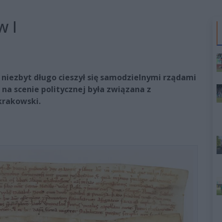
w I
niezbyt długo cieszył się samodzielnymi rządami
na scenie politycznej była związana z
 krakowski.