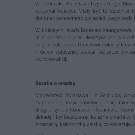
W 1234 roku Bolesław otrzymał część Mazow
otrzymał Kujawy). Miały być to dzielnice
dokonać ponownego sprawiedliwego podzia
W kolejnych latach Bolesław zaangażował si
m.in. osadzenie braci dobrzyńskich w Droh
księciu halickiemu Danielowi i władcy lit
– dawni sojusznicy stawali się przeciwnika
zwrotów akcji.
Batalia o władzę
Małżeństwo Bolesława I z Gertrudą, wnu
złagodzenia dosyć napiętych relacji między 
drugi z synów Konrada – Kazimierz, ożenił 
dekadę i był bezdzietny. Księżna zmarła w 1
Anastazją, księżniczką bełską, co wskazuje, 