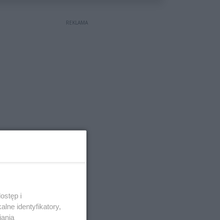
REKLAMA
ostęp i
lne identyfikatory,
iania