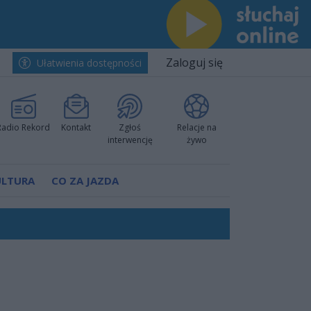
Zaloguj się
Ułatwienia dostępności
Radio Rekord
Kontakt
Zgłoś
Relacje na
interwencję
żywo
ULTURA
CO ZA JAZDA
h i pewnie wygrali przy Struga