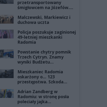
przetransportowany
śmigłowcem na Józefów.
Historia mrozi krew w
Malczewski, Markiewicz i
żyłach
duchowa uczta
Policja poszukuje zaginionej
49-letniej mieszkanki
Radomia
Powstanie chytry pomnik
Trzech Cytryn. Znamy
wyniki Budżetu
Obywatelskiego 2027
Mieszkaniec Radomia
oskarżony o... 123
przestępstwa. Szkoda
wyceniona na ponad milion
Adrian Zandberg w
złotych
Radomiu: w stronę posła
poleciały jajka…