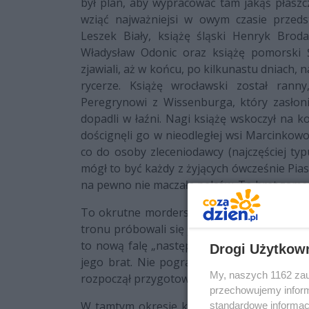
był plan, aby wypracować tam jakąś płaszc
wziąć najważniejsi w owym czasie przedst
Leszek Biały, książę śląski Henryk Broda
Władysław Odonic oraz książę pomorski Ś
zjawiali, aż w końcu, po kilkunastu dniach, 
rycerze. Książę wrocławski został ranny
Peregrynowi z Wissenburga, który zasłon
dopadli w łaźni. Nagi książę wskoczył na ko
doścignęli go w nieodległej wsi Marcinkowo
co do osoby zleceniodawcy (najczęściej ty
mógł to być każdy z żyjących ówcześnie Pias
na pewno nie maczała palców. To brat zamo
To okrutne morderstwo zakończyło symboli
tronu próbowali się jeszcze dogadywać i p
to nową falę „następców” Leszka Białego. J
Drogi Użytkow
jego brat. Nie pogrążył się jednak za mo
My, naszych 1162 zau
rozpoczął przygotowania do przejęcia władzy
przechowujemy informa
W tamtym okresie książę Bolesław miał już 
standardowe informac