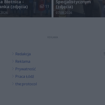
a Błotnica -
Specjalistycznym
galerii:
Liczba zdjęć w galerii:
anka (zdjęcia)
11
(zdjęcia)
odania galerii:
Data dodania galerii:
.2026
07.08.2026
REKLAMA
Redakcja
Reklama
Prywatność
Praca Łódź
the:protocol