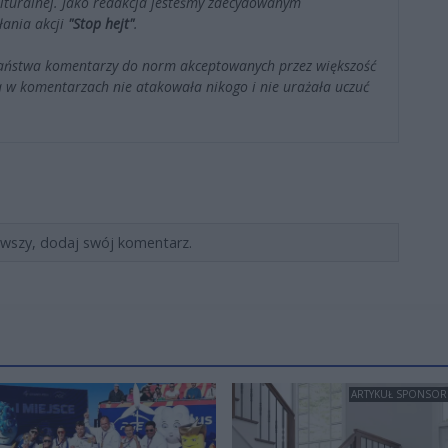
kulturalnej. Jako redakcja jesteśmy zdecydowanym
łania akcji
"Stop hejt"
.
Państwa komentarzy do norm akceptowanych przez większość
 w komentarzach nie atakowała nikogo i nie urażała uczuć
rwszy, dodaj swój komentarz.
ARTYKUŁ SPONSO