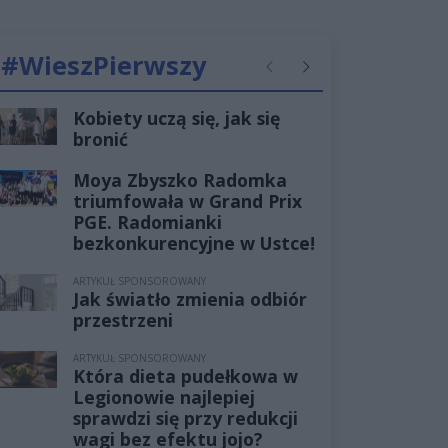
#WieszPierwszy
Poprzednie
Następne
Kobiety uczą się, jak się
bronić
Moya Zbyszko Radomka
triumfowała w Grand Prix
PGE. Radomianki
bezkonkurencyjne w Ustce!
ARTYKUŁ SPONSOROWANY
Jak światło zmienia odbiór
przestrzeni
ARTYKUŁ SPONSOROWANY
Która dieta pudełkowa w
Legionowie najlepiej
sprawdzi się przy redukcji
wagi bez efektu jojo?