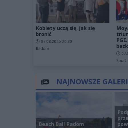
Kobiety uczą się, jak się
Moy
bronić
triu
PGE.
Data dodania artykułu:
07.08.2026 20:30
bezk
Kategorie artykułu:
Radom
Data d
07.
Katego
Sport
NAJNOWSZE GALERI
Pod
prz
Beach Ball Radom
pow