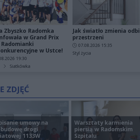
a Zbyszko Radomka
Jak światło zmienia odbi
mfowała w Grand Prix
przestrzeni
 Radomianki
Data dodania artykułu:
07.08.2026 15:35
onkurencyjne w Ustce!
Kategorie artykułu:
Styl życia
odania artykułu:
08.2026 19:30
rie artykułu:
Siatkówka
E ZDJĘĆ
pisanie umowy na
Warsztaty karmienia
ebudowę drogi
piersią w Radomskim
iatowej 1133W
Szpitalu