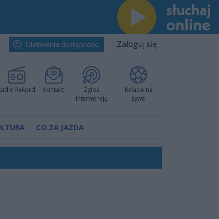
Zaloguj się
Ułatwienia dostępności
Radio Rekord
Kontakt
Zgłoś
Relacje na
interwencję
żywo
ULTURA
CO ZA JAZDA
nkurencyjne w Ustce!
ano umowę
Polski
 decyzję prokuratury
ów pokazali klasę
worzyć nową sportową tradycję"
ruchu