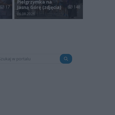
Pielgrzymka na
Liczba zdjęć w galerii:
Liczba zdjęć w galerii:
17
Jasną Górę (zdjęcia)
148
Data dodania galerii:
06.08.2026
Szukaj