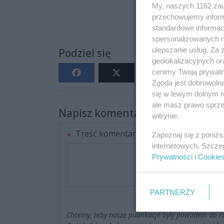
My, naszych 1162 zau
przechowujemy informa
standardowe informac
spersonalizowanych re
ulepszanie usług. Za
Podziel się
geolokalizacyjnych or
cenimy Twoją prywatno
Zgoda jest dobrowoln
się w lewym dolnym r
ale masz prawo sprzec
Napisz komentarz
witrynie.
Treść komentarza
Zapoznaj się z poniż
internetowych. Szcze
Prywatności
i
Cookie
PARTNERZY
Chcemy, żeby nasze publikacje były powodem do r