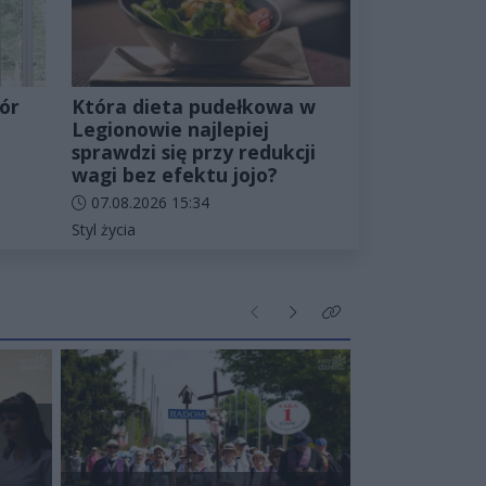
ór
Która dieta pudełkowa w
Legionowie najlepiej
sprawdzi się przy redukcji
wagi bez efektu jojo?
Data dodania artykułu:
07.08.2026 15:34
Kategorie artykułu:
Styl życia
Poprzednie
Następne
Kliknij aby zobaczyć wi