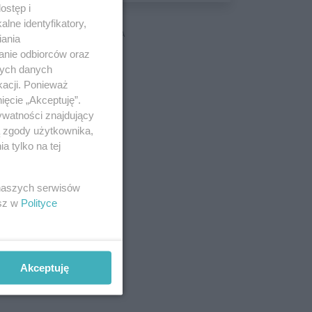
wyceniona na ponad milion
ostęp i
złotych
lne identyfikatory,
REKLAMA
iania
anie odbiorców oraz
nych danych
kacji. Ponieważ
ięcie „Akceptuję”.
ywatności znajdujący
ą zgody użytkownika,
 tylko na tej
 naszych serwisów
esz w
Polityce
Akceptuję