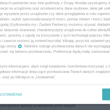
fanych partnerów oraz inne podmioty z Grupy 4media uzyskujemy d
cje na urządzeniu oraz przetwarzamy dane osobowe, takie jak unika
je wysyłane przez urządzenie czy dane przeglądania w celu zapewn
klam, wybór spersonalizowanych treści, pomiar reklam i treści, bad
 zgodą Użytkownika my i Zaufani Partnerzy możemy używać dokład
Oceń
az aktywnie skanować charakterystykę urządzenia do celów identyfi
ść, prosimy o zgodę na korzystanie z tych technologii poprzez klikn
0
0
a i zawsze możesz ją zmienić/wycofać klikając przycisk ustawień pr
ogu strony
. Niektóre rodzaje przetwarzania danych nie wymagaj
iwić się takiemu przetwarzaniu. Preferencje będą miały zastosowania
Podpis
szymi informacjami, abyś mógł świadomie i komfortowo korzystać z
gółowe informacje dotyczące przetwarzania Twoich danych znajdzi
s
. oraz po kliknięciu w „Ustawienia”.
Dodaj
komentarz
USTAWIENIA
ozpoczynania dyskusji prowadzonej przez naszych