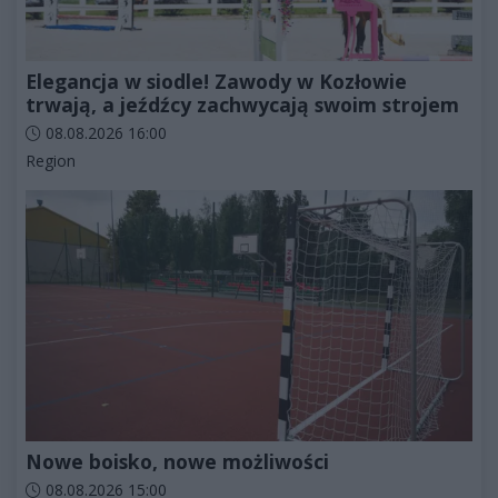
Elegancja w siodle! Zawody w Kozłowie
trwają, a jeźdźcy zachwycają swoim strojem
Data dodania artykułu:
08.08.2026 16:00
Kategorie artykułu:
Region
Nowe boisko, nowe możliwości
Data dodania artykułu:
08.08.2026 15:00