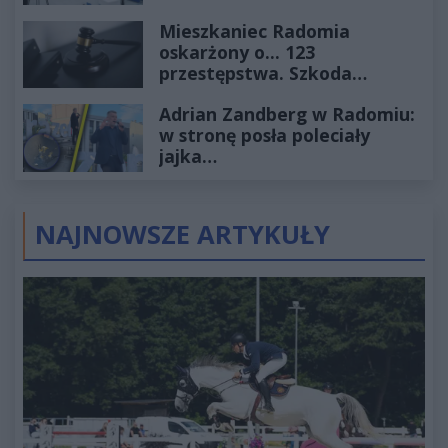
2027
Mieszkaniec Radomia
oskarżony o... 123
przestępstwa. Szkoda
wyceniona na ponad milion
Adrian Zandberg w Radomiu:
złotych
w stronę posła poleciały
jajka…
NAJNOWSZE ARTYKUŁY