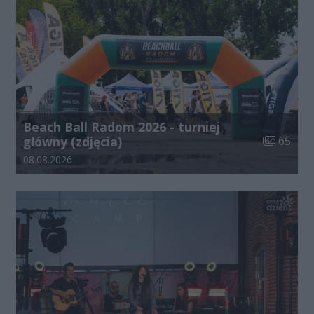
Beach Ball Radom 2026 - turniej
Liczba zdj
główny (zdjęcia)
65
Data dodania galerii:
08.08.2026