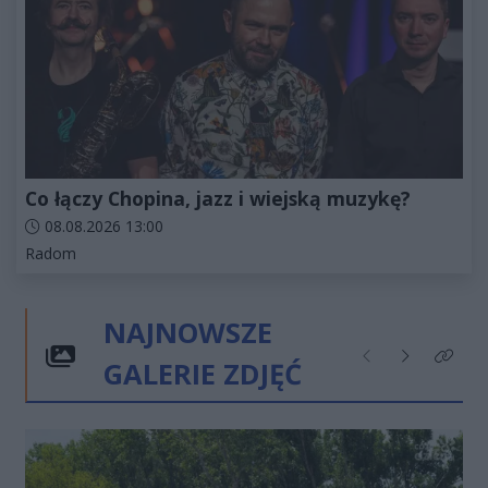
Co łączy Chopina, jazz i wiejską muzykę?
Data dodania artykułu:
08.08.2026 13:00
Kategorie artykułu:
Radom
NAJNOWSZE
GALERIE ZDJĘĆ
Poprzednie
Następne
Kliknij