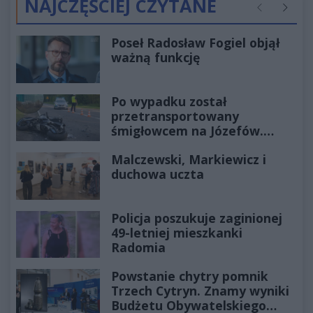
NAJCZĘŚCIEJ CZYTANE
Poprzednie
Następ
Poseł Radosław Fogiel objął
ważną funkcję
Po wypadku został
przetransportowany
śmigłowcem na Józefów.
Historia mrozi krew w żyłach
Malczewski, Markiewicz i
duchowa uczta
Policja poszukuje zaginionej
49-letniej mieszkanki
Radomia
Powstanie chytry pomnik
Trzech Cytryn. Znamy wyniki
Budżetu Obywatelskiego