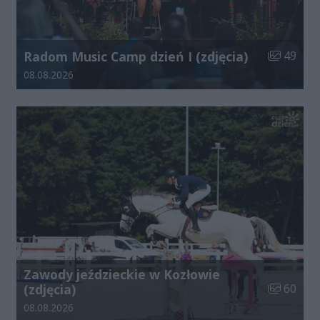
Liczba zdj
Radom Music Camp dzień I (zdjęcia)
49
Data dodania galerii:
08.08.2026
Zawody jeździeckie w Kozłowie
Liczba zdj
(zdjęcia)
60
Data dodania galerii:
08.08.2026