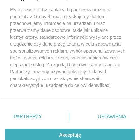
My, naszych 1162 zaufanych partnerów oraz inne
podmioty z Grupy 4media uzyskujemy dostęp i
przechowujemy informacje na urządzeniu oraz
przetwarzamy dane osobowe, takie jak unikalne
identyfikatory, standardowe informacje wysyłane przez
urządzenie czy dane przeglądania w celu zapewniania
spersonalizowanych reklam, wybór spersonalizowanych
Redakcja
Reklama
Prywatność
Praca Łódź
treści, pomiar reklam i treści, badanie odbiorców oraz
the:protocol
ulepszanie usług. Za zgodą Użytkownika my i Zaufani
Partnerzy możemy używać dokładnych danych
geolokalizacyjnych oraz aktywnie skanować
charakterystykę urządzenia do celów identyfikacji.
Ponieważ cenimy Twoją prywatność, prosimy o zgodę na
Szukaj
korzystanie z tych technologii poprzez kliknięcie
„Akceptuję”. Zgoda jest dobrowolna i zawsze możesz ją
zmienić/wycofać klikając przycisk ustawień prywatności
Facebook.com
Youtube.com
PARTNERZY
USTAWIENIA
znajdujący się w lewym dolnym rogu strony
. Niektóre
rodzaje przetwarzania danych nie wymagają zgody
użytkownika, ale masz prawo sprzeciwić się takiemu
Akceptuję