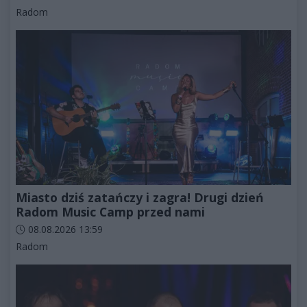
Kategorie artykułu:
Radom
Miasto dziś zatańczy i zagra! Drugi dzień
Radom Music Camp przed nami
Data dodania artykułu:
08.08.2026 13:59
Kategorie artykułu:
Radom