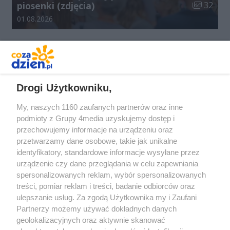
Liczba zdj
piosenki (zdjęcia)
32
Data dodania galerii:
01.08.2026
REKLAMA
Drogi Użytkowniku,
My, naszych 1160 zaufanych partnerów oraz inne
podmioty z Grupy 4media uzyskujemy dostęp i
przechowujemy informacje na urządzeniu oraz
przetwarzamy dane osobowe, takie jak unikalne
identyfikatory, standardowe informacje wysyłane przez
urządzenie czy dane przeglądania w celu zapewniania
spersonalizowanych reklam, wybór spersonalizowanych
Redakcja
Reklama
Prywatność
Praca Łódź
treści, pomiar reklam i treści, badanie odbiorców oraz
the:protocol
ulepszanie usług. Za zgodą Użytkownika my i Zaufani
Partnerzy możemy używać dokładnych danych
geolokalizacyjnych oraz aktywnie skanować