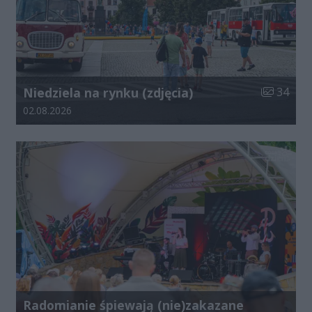
Liczba zdj
Niedziela na rynku (zdjęcia)
34
Data dodania galerii:
02.08.2026
Radomianie śpiewają (nie)zakazane