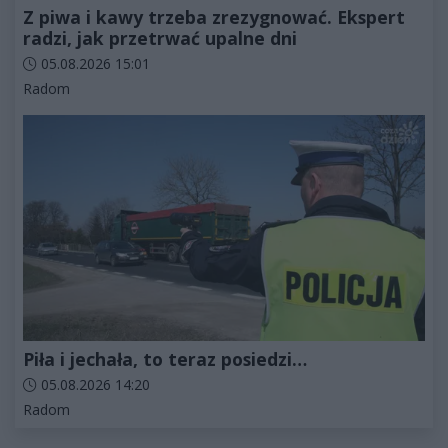
Z piwa i kawy trzeba zrezygnować. Ekspert
radzi, jak przetrwać upalne dni
Data dodania artykułu:
05.08.2026 15:01
Kategorie artykułu:
Radom
Piła i jechała, to teraz posiedzi…
Data dodania artykułu:
05.08.2026 14:20
Kategorie artykułu:
Radom