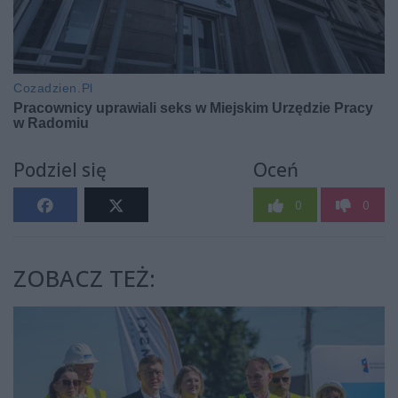
Podziel się
Oceń
0
0
ZOBACZ TEŻ: