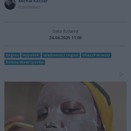
Michał Kaczor
Dziennikarz
Data dodania:
24.04.2025 11:05
Region
wypadek
wiadomości region
WieszPierwszy
Kolona Wawrzyszów