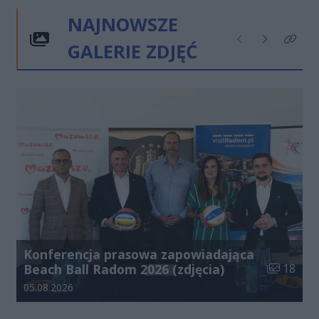
NAJNOWSZE
GALERIE ZDJĘĆ
Poprzednie
Następne
Kliknij
Konferencja prasowa zapowiadająca
Liczba zdj
Beach Ball Radom 2026 (zdjęcia)
18
Data dodania galerii:
05.08.2026