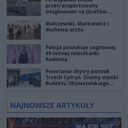
przetransportowany
śmigłowcem na Józefów.
Historia mrozi krew w żyłach
Malczewski, Markiewicz i
duchowa uczta
Policja poszukuje zaginionej
49-letniej mieszkanki
Radomia
Powstanie chytry pomnik
Trzech Cytryn. Znamy wyniki
Budżetu Obywatelskiego
2027
NAJNOWSZE ARTYKUŁY