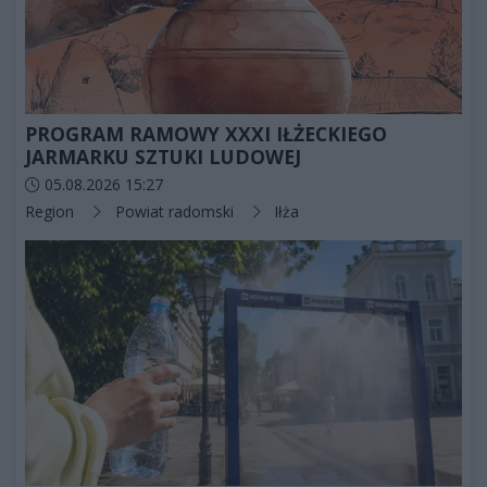
PROGRAM RAMOWY XXXI IŁŻECKIEGO
JARMARKU SZTUKI LUDOWEJ
Data dodania artykułu:
05.08.2026 15:27
Kategorie artykułu:
Region
Powiat radomski
Iłża