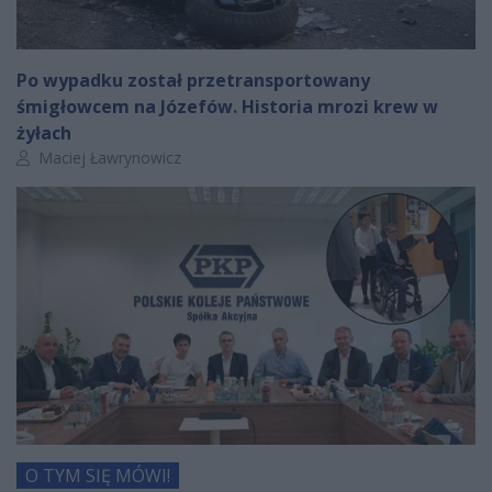
Po wypadku został przetransportowany
śmigłowcem na Józefów. Historia mrozi krew w
żyłach
Autor artykułu:
Maciej Ławrynowicz
O TYM SIĘ MÓWI!