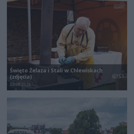
Święto Żelaza i Stali w Chlewiskach
Liczba zdj
(zdjęcia)
51
Data dodania galerii:
03.08.2026