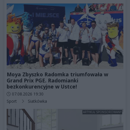
Moya Zbyszko Radomka triumfowała w
Grand Prix PGE. Radomianki
bezkonkurencyjne w Ustce!
Data dodania artykułu:
07.08.2026 19:30
Kategorie artykułu:
Sport
Siatkówka
ARTYKUŁ SPONSOROWANY