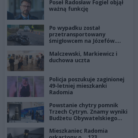
Poseł Radosław Fogiel objął
ważną funkcję
Po wypadku został
przetransportowany
śmigłowcem na Józefów.
Historia mrozi krew w żyłach
Malczewski, Markiewicz i
duchowa uczta
Policja poszukuje zaginionej
49-letniej mieszkanki
Radomia
Powstanie chytry pomnik
Trzech Cytryn. Znamy wyniki
Budżetu Obywatelskiego
2027
Mieszkaniec Radomia
oskarżony o... 123