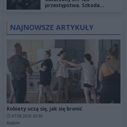
przestępstwa. Szkoda
wyceniona na ponad milion
złotych
NAJNOWSZE ARTYKUŁY
Kobiety uczą się, jak się bronić
Data dodania artykułu:
07.08.2026 20:30
Kategorie artykułu:
Radom