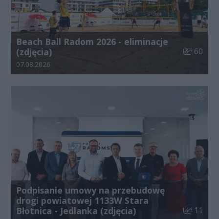
Beach Ball Radom 2026 - eliminacje
Liczba zdj
(zdjęcia)
60
Data dodania galerii:
07.08.2026
Podpisanie umowy na przebudowę
drogi powiatowej 1133W Stara
Liczba zdj
Błotnica - Jedlanka (zdjęcia)
11