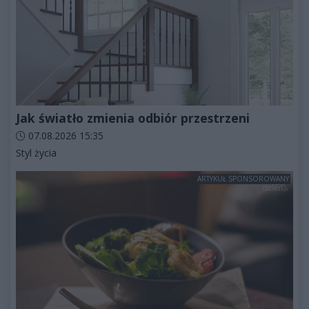
Jak światło zmienia odbiór przestrzeni
Data dodania artykułu:
07.08.2026 15:35
Kategorie artykułu:
Styl życia
ARTYKUŁ SPONSOROWANY