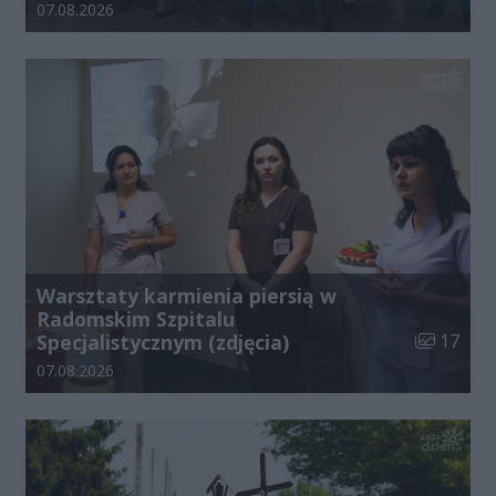
Data dodania galerii:
07.08.2026
Warsztaty karmienia piersią w
Radomskim Szpitalu
Liczba zdj
Specjalistycznym (zdjęcia)
17
Data dodania galerii:
07.08.2026