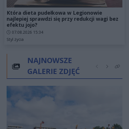
Która dieta pudełkowa w Legionowie
najlepiej sprawdzi się przy redukcji wagi bez
efektu jojo?
Data dodania artykułu:
07.08.2026 15:34
Kategorie artykułu:
Styl życia
NAJNOWSZE
GALERIE ZDJĘĆ
Poprzednie
Następne
Kliknij