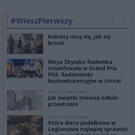
#WieszPierwszy
Poprzednie
Następ
Kobiety uczą się, jak się
bronić
Moya Zbyszko Radomka
triumfowała w Grand Prix
PGE. Radomianki
bezkonkurencyjne w Ustce!
ARTYKUŁ SPONSOROWANY
Jak światło zmienia odbiór
przestrzeni
ARTYKUŁ SPONSOROWANY
Która dieta pudełkowa w
Legionowie najlepiej sprawdzi