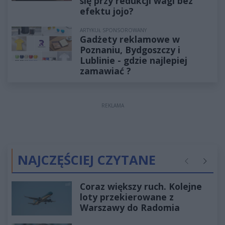
się przy redukcji wagi bez
efektu jojo?
ARTYKUŁ SPONSOROWANY
Gadżety reklamowe w
Poznaniu, Bydgoszczy i
Lublinie - gdzie najlepiej
zamawiać ?
REKLAMA
NAJCZĘŚCIEJ CZYTANE
Poprzednie
Następ
Coraz większy ruch. Kolejne
loty przekierowane z
Warszawy do Radomia