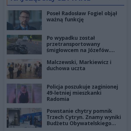
Poprzednie
Następ
Poseł Radosław Fogiel objął
ważną funkcję
Po wypadku został
przetransportowany
śmigłowcem na Józefów.
Historia mrozi krew w żyłach
Malczewski, Markiewicz i
duchowa uczta
Policja poszukuje zaginionej
49-letniej mieszkanki
Radomia
Powstanie chytry pomnik
Trzech Cytryn. Znamy wyniki
Budżetu Obywatelskiego
2027