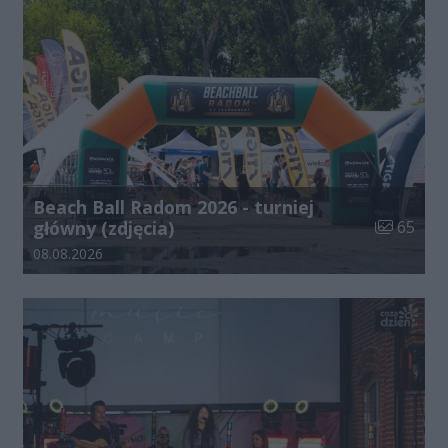
Beach Ball Radom 2026 - turniej
Liczba zdj
główny (zdjęcia)
65
Data dodania galerii:
08.08.2026