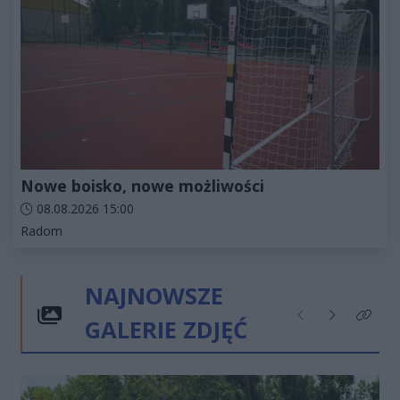
Nowe boisko, nowe możliwości
Data dodania artykułu:
08.08.2026 15:00
Kategorie artykułu:
Radom
NAJNOWSZE
GALERIE ZDJĘĆ
Poprzednie
Następne
Kliknij