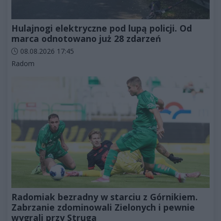
Hulajnogi elektryczne pod lupą policji. Od
marca odnotowano już 28 zdarzeń
Data dodania artykułu:
08.08.2026 17:45
Kategorie artykułu:
Radom
Radomiak bezradny w starciu z Górnikiem.
Zabrzanie zdominowali Zielonych i pewnie
wygrali przy Struga