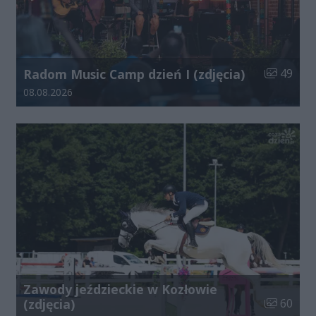
Liczba zdj
Radom Music Camp dzień I (zdjęcia)
49
Data dodania galerii:
08.08.2026
Zawody jeździeckie w Kozłowie
Liczba zdj
(zdjęcia)
60