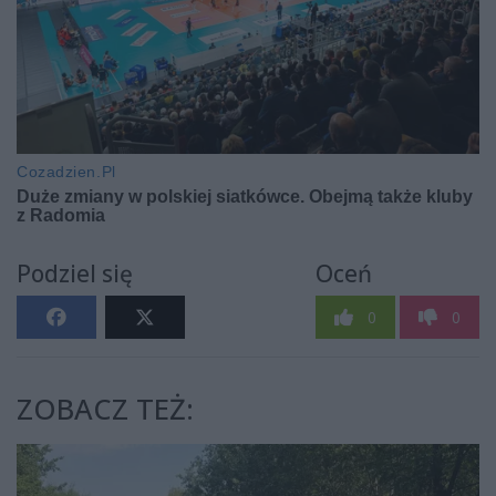
Podziel się
Oceń
0
0
ZOBACZ TEŻ: