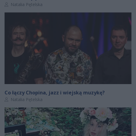
Autor artykułu:
Natalia Pętelska
Co łączy Chopina, jazz i wiejską muzykę?
Autor artykułu:
Natalia Pętelska