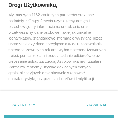
Drogi Użytkowniku,
My, naszych 1162 zaufanych partnerów oraz inne
podmioty z Grupy 4media uzyskujemy dostęp i
przechowujemy informacje na urządzeniu oraz
przetwarzamy dane osobowe, takie jak unikalne
identyfikatory, standardowe informacje wysyłane przez
urządzenie czy dane przeglądania w celu zapewniania
spersonalizowanych reklam, wybór spersonalizowanych
Redakcja
Reklama
Prywatność
Praca Łódź
treści, pomiar reklam i treści, badanie odbiorców oraz
the:protocol
ulepszanie usług. Za zgodą Użytkownika my i Zaufani
Partnerzy możemy używać dokładnych danych
geolokalizacyjnych oraz aktywnie skanować
charakterystykę urządzenia do celów identyfikacji.
Ponieważ cenimy Twoją prywatność, prosimy o zgodę na
Szukaj
korzystanie z tych technologii poprzez kliknięcie
„Akceptuję”. Zgoda jest dobrowolna i zawsze możesz ją
zmienić/wycofać klikając przycisk ustawień prywatności
Facebook.com
Youtube.com
PARTNERZY
USTAWIENIA
znajdujący się w lewym dolnym rogu strony
. Niektóre
rodzaje przetwarzania danych nie wymagają zgody