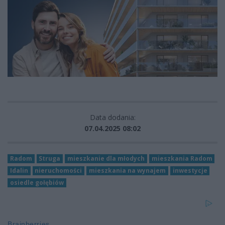
Data dodania:
07.04.2025 08:02
Radom
Struga
mieszkanie dla młodych
mieszkania Radom
Idalin
nieruchomości
mieszkania na wynajem
inwestycje
osiedle gołębiów