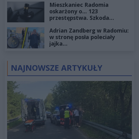
Mieszkaniec Radomia
oskarżony o... 123
przestępstwa. Szkoda
wyceniona na ponad milion
Adrian Zandberg w Radomiu:
złotych
w stronę posła poleciały
jajka…
NAJNOWSZE ARTYKUŁY