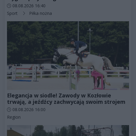
Data dodania artykułu:
08.08.2026 16:40
Kategorie artykułu:
Sport
Piłka nożna
Elegancja w siodle! Zawody w Kozłowie
trwają, a jeźdźcy zachwycają swoim strojem
Data dodania artykułu:
08.08.2026 16:00
Kategorie artykułu:
Region