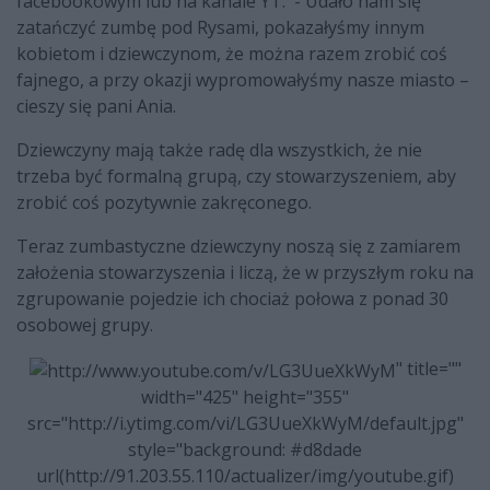
facebookowym lub na kanale YT. - Udało nam się
zatańczyć zumbę pod Rysami, pokazałyśmy innym
kobietom i dziewczynom, że można razem zrobić coś
fajnego, a przy okazji wypromowałyśmy nasze miasto –
cieszy się pani Ania.
Dziewczyny mają także radę dla wszystkich, że nie
trzeba być formalną grupą, czy stowarzyszeniem, aby
zrobić coś pozytywnie zakręconego.
Teraz zumbastyczne dziewczyny noszą się z zamiarem
założenia stowarzyszenia i liczą, że w przyszłym roku na
zgrupowanie pojedzie ich chociaż połowa z ponad 30
osobowej grupy.
" title=""
width="425" height="355"
src="http://i.ytimg.com/vi/LG3UueXkWyM/default.jpg"
style="background: #d8dade
url(http://91.203.55.110/actualizer/img/youtube.gif)