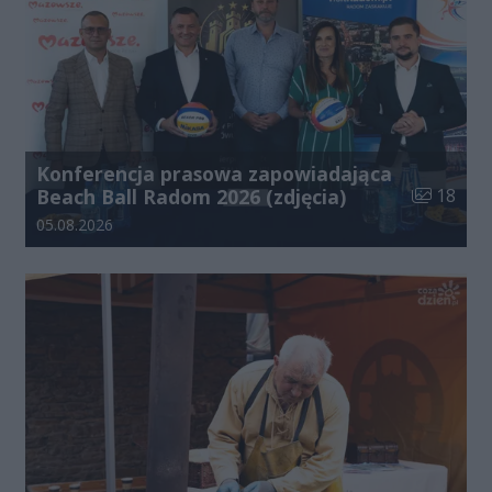
Konferencja prasowa zapowiadająca
Liczba zdj
Beach Ball Radom 2026 (zdjęcia)
18
Data dodania galerii:
05.08.2026