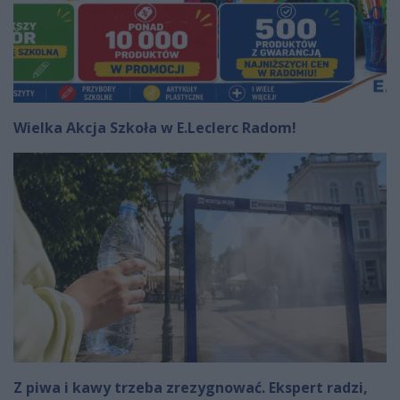
Wielka Akcja Szkoła w E.Leclerc Radom!
Z piwa i kawy trzeba zrezygnować. Ekspert radzi,