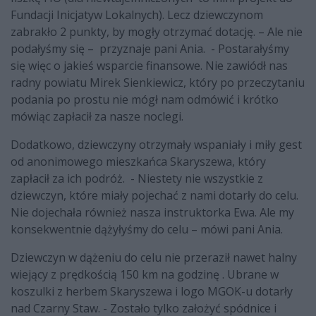
Fundacji Inicjatyw Lokalnych). Lecz dziewczynom
zabrakło 2 punkty, by mogły otrzymać dotację. – Ale nie
podałyśmy się – przyznaje pani Ania. - Postarałyśmy
się więc o jakieś wsparcie finansowe. Nie zawiódł nas
radny powiatu Mirek Sienkiewicz, który po przeczytaniu
podania po prostu nie mógł nam odmówić i krótko
mówiąc zapłacił za nasze noclegi.
Dodatkowo, dziewczyny otrzymały wspaniały i miły gest
od anonimowego mieszkańca Skaryszewa, który
zapłacił za ich podróż. - Niestety nie wszystkie z
dziewczyn, które miały pojechać z nami dotarły do celu.
Nie dojechała również nasza instruktorka Ewa. Ale my
konsekwentnie dążyłyśmy do celu – mówi pani Ania.
Dziewczyn w dążeniu do celu nie przeraził nawet halny
wiejący z prędkością 150 km na godzinę . Ubrane w
koszulki z herbem Skaryszewa i logo MGOK-u dotarły
nad Czarny Staw. - Zostało tylko założyć spódnice i