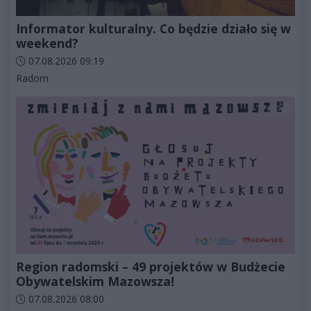
Informator kulturalny. Co będzie działo się w
weekend?
Data dodania artykułu:
07.08.2026 09:19
Kategorie artykułu:
Radom
Region radomski – 49 projektów w Budżecie
Obywatelskim Mazowsza!
Data dodania artykułu:
07.08.2026 08:00