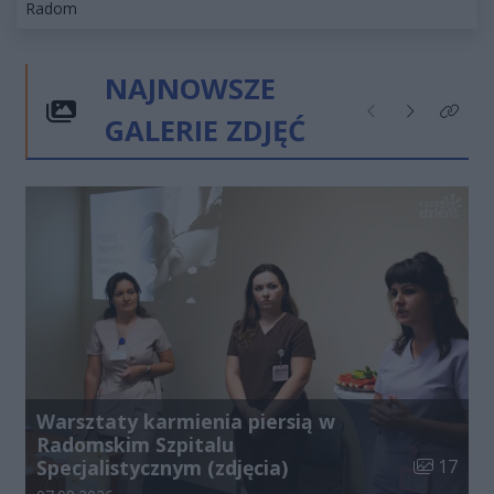
Kategorie artykułu:
Radom
NAJNOWSZE
GALERIE ZDJĘĆ
Poprzednie
Następne
Kliknij
Warsztaty karmienia piersią w
Radomskim Szpitalu
Liczba zdj
Specjalistycznym (zdjęcia)
17