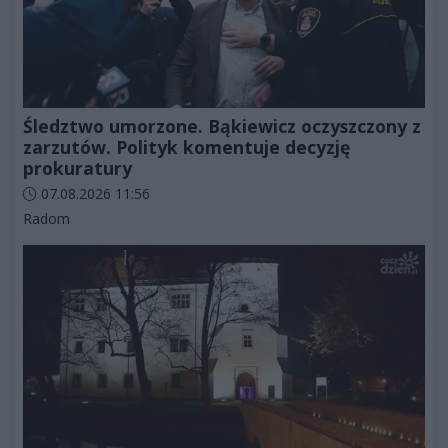
Śledztwo umorzone. Bąkiewicz oczyszczony z
zarzutów. Polityk komentuje decyzję
prokuratury
Data dodania artykułu:
07.08.2026 11:56
Kategorie artykułu:
Radom