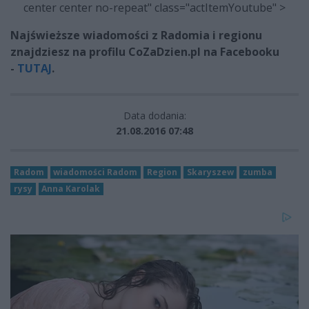
center center no-repeat" class="actItemYoutube" >
Najświeższe wiadomości z Radomia i regionu
znajdziesz na profilu CoZaDzien.pl na Facebooku
-
TUTAJ
.
Data dodania:
21.08.2016 07:48
Radom
wiadomości Radom
Region
Skaryszew
zumba
rysy
Anna Karolak