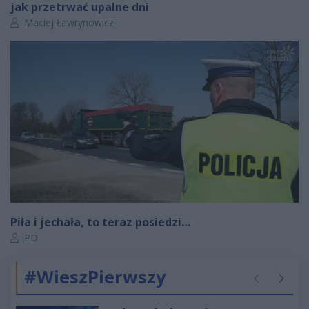
jak przetrwać upalne dni
Autor artykułu:
Maciej Ławrynowicz
Piła i jechała, to teraz posiedzi…
Autor artykułu:
PD
#WieszPierwszy
Poprzednie
Następ