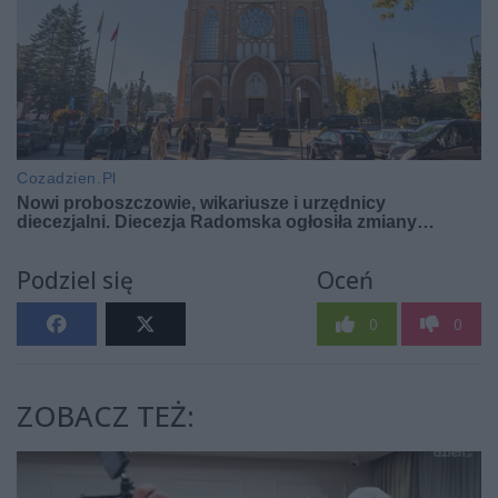
Podziel się
Oceń
0
0
ZOBACZ TEŻ: