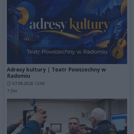
Adresy kultury | Teatr Powszechny w
Radomiu
Data dodania artykułu:
07.08.2026 12:00
Kategorie artykułu:
7 Dni