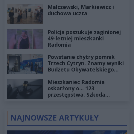
Historia mrozi krew w żyłach
Malczewski, Markiewicz i
duchowa uczta
Policja poszukuje zaginionej
49-letniej mieszkanki
Radomia
Powstanie chytry pomnik
Trzech Cytryn. Znamy wyniki
Budżetu Obywatelskiego
2027
Mieszkaniec Radomia
oskarżony o... 123
przestępstwa. Szkoda
wyceniona na ponad milion
złotych
NAJNOWSZE ARTYKUŁY