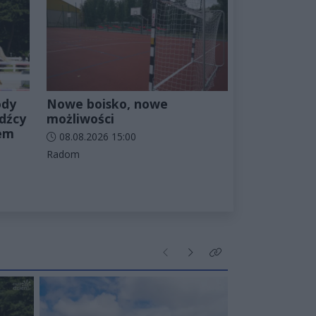
ody
Nowe boisko, nowe
źdźcy
możliwości
jem
Data dodania artykułu:
08.08.2026 15:00
Kategorie artykułu:
Radom
Poprzednie
Następne
Kliknij aby zobaczyć wi