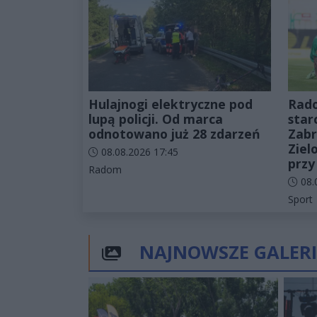
Hulajnogi elektryczne pod
Rado
lupą policji. Od marca
star
odnotowano już 28 zdarzeń
Zabr
Ziel
Data dodania artykułu:
08.08.2026 17:45
przy
Kategorie artykułu:
Radom
Data d
08.
Katego
Sport
NAJNOWSZE GALERI