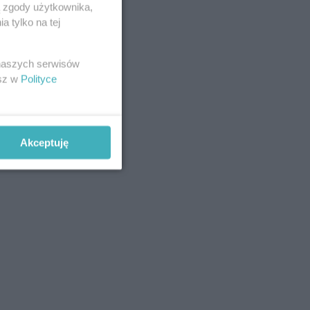
ą zgody użytkownika,
 tylko na tej
 naszych serwisów
esz w
Polityce
Akceptuję