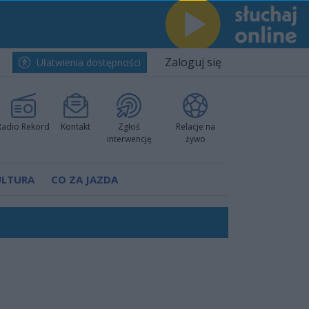
Zaloguj się
Ułatwienia dostępności
Radio Rekord
Kontakt
Zgłoś
Relacje na
interwencję
żywo
ULTURA
CO ZA JAZDA
h i pewnie wygrali przy Struga
nkurencyjne w Ustce!
 decyzję prokuratury