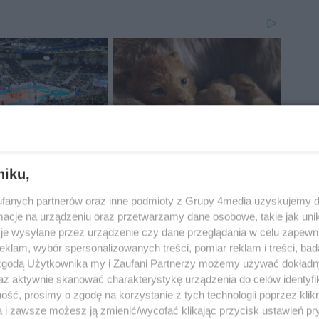
niku,
fanych partnerów oraz inne podmioty z Grupy 4media uzyskujemy d
cje na urządzeniu oraz przetwarzamy dane osobowe, takie jak unika
je wysyłane przez urządzenie czy dane przeglądania w celu zapewn
klam, wybór spersonalizowanych treści, pomiar reklam i treści, bad
 zgodą Użytkownika my i Zaufani Partnerzy możemy używać dokład
az aktywnie skanować charakterystykę urządzenia do celów identyfi
ść, prosimy o zgodę na korzystanie z tych technologii poprzez klikn
a i zawsze możesz ją zmienić/wycofać klikając przycisk ustawień pr