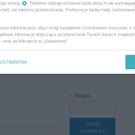
ogu strony
. Niektóre rodzaje przetwarzania danych nie wymagaj
iwić się takiemu przetwarzaniu. Preferencje będą miały zastosowania
szymi informacjami, abyś mógł świadomie i komfortowo korzystać z
gółowe informacje dotyczące przetwarzania Twoich danych znajdzi
s
. oraz po kliknięciu w „Ustawienia”.
Oceń
0
0
USTAWIENIA
Podpis
Dodaj
komentarz