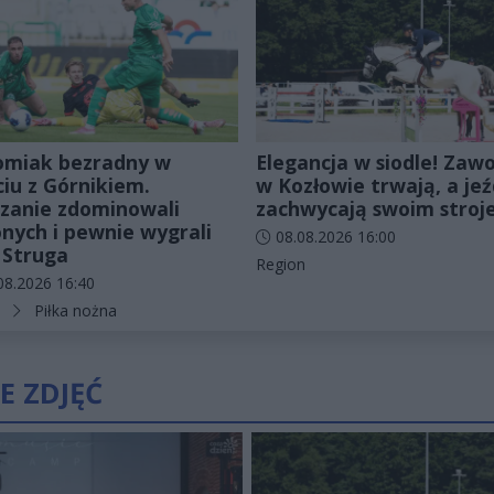
miak bezradny w
Elegancja w siodle! Zaw
ciu z Górnikiem.
w Kozłowie trwają, a je
zanie zdominowali
zachwycają swoim stro
onych i pewnie wygrali
Data dodania artykułu:
08.08.2026 16:00
 Struga
Kategorie artykułu:
Region
odania artykułu:
08.2026 16:40
rie artykułu:
Piłka nożna
E ZDJĘĆ