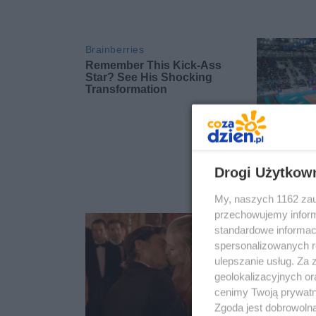
Drogi Użytkow
My, naszych 1162 zau
przechowujemy informa
standardowe informac
spersonalizowanych re
ulepszanie usług. Za
geolokalizacyjnych or
cenimy Twoją prywatno
Zgoda jest dobrowoln