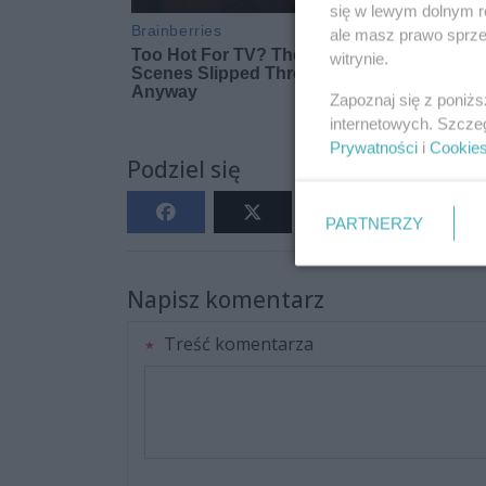
się w lewym dolnym r
ale masz prawo sprzec
witrynie.
Zapoznaj się z poniż
internetowych. Szcze
Prywatności
i
Cookie
Podziel się
PARTNERZY
Napisz komentarz
Treść komentarza