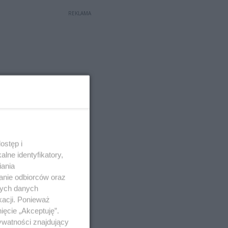
REKLAMA
ostęp i
lne identyfikatory,
iania
anie odbiorców oraz
nych danych
kacji. Ponieważ
ięcie „Akceptuję”.
ywatności znajdujący