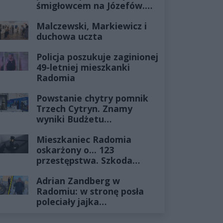
śmigłowcem na Józefów.
Historia mrozi krew w
Malczewski, Markiewicz i
żyłach
duchowa uczta
Policja poszukuje zaginionej
49-letniej mieszkanki
Radomia
Powstanie chytry pomnik
Trzech Cytryn. Znamy
wyniki Budżetu
Obywatelskiego 2027
Mieszkaniec Radomia
oskarżony o... 123
przestępstwa. Szkoda
wyceniona na ponad milion
Adrian Zandberg w
złotych
Radomiu: w stronę posła
poleciały jajka…