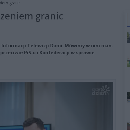
niem granic
rzeniem granic
 Informacji Telewizji Dami. Mówimy w nim m.in.
sprzeciwie PiS-u i Konfederacji w sprawie