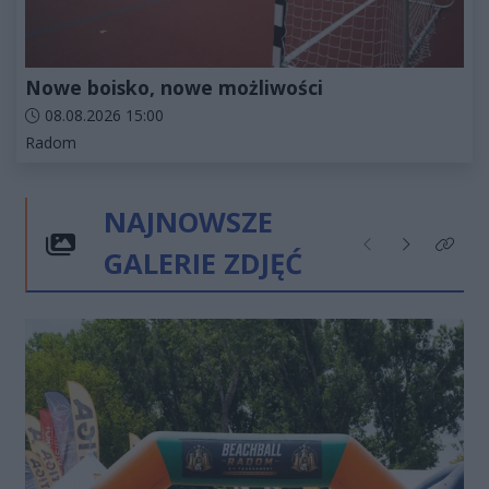
Nowe boisko, nowe możliwości
Data dodania artykułu:
08.08.2026 15:00
Kategorie artykułu:
Radom
NAJNOWSZE
GALERIE ZDJĘĆ
Poprzednie
Następne
Kliknij