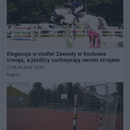
Elegancja w siodle! Zawody w Kozłowie
trwają, a jeźdźcy zachwycają swoim strojem
Data dodania artykułu:
08.08.2026 16:00
Kategorie artykułu:
Region