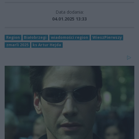
Data dodania:
04.01.2025 13:33
Region
Białobrzegi
wiadomości region
WieszPierwszy
zmarli 2025
ks Artur Hejda