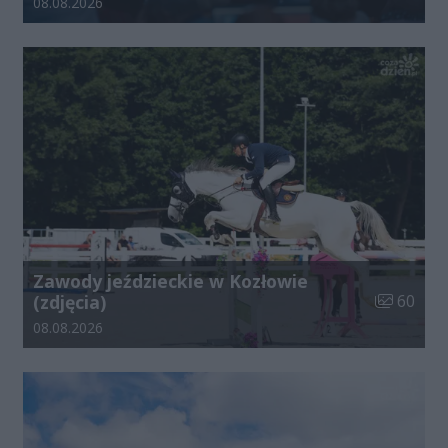
Data dodania galerii:
08.08.2026
Zawody jeździeckie w Kozłowie
Liczba zdj
(zdjęcia)
60
Data dodania galerii:
08.08.2026