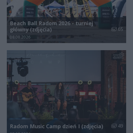
Beach Ball Radom 2026 - turniej
Liczba zdj
główny (zdjęcia)
65
Data dodania galerii:
08.08.2026
Liczba zdj
Radom Music Camp dzień I (zdjęcia)
49