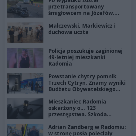
Po wypadku został
przetransportowany
śmigłowcem na Józefów.
Historia mrozi krew w żyłach
Malczewski, Markiewicz i
duchowa uczta
Policja poszukuje zaginionej
49-letniej mieszkanki
Radomia
Powstanie chytry pomnik
Trzech Cytryn. Znamy wyniki
Budżetu Obywatelskiego
2027
Mieszkaniec Radomia
oskarżony o... 123
przestępstwa. Szkoda
wyceniona na ponad milion
Adrian Zandberg w Radomiu:
złotych
w stronę posła poleciały