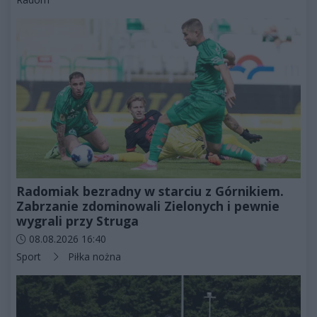
Radomiak bezradny w starciu z Górnikiem.
Zabrzanie zdominowali Zielonych i pewnie
wygrali przy Struga
Data dodania artykułu:
08.08.2026 16:40
Kategorie artykułu:
Sport
Piłka nożna