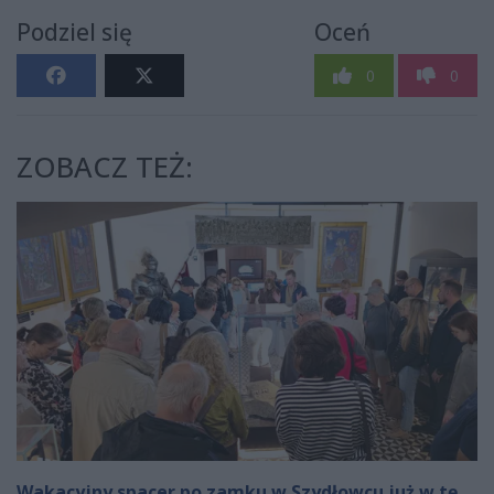
Podziel się
Oceń
0
0
ZOBACZ TEŻ:
Wakacyjny spacer po zamku w Szydłowcu już w tę