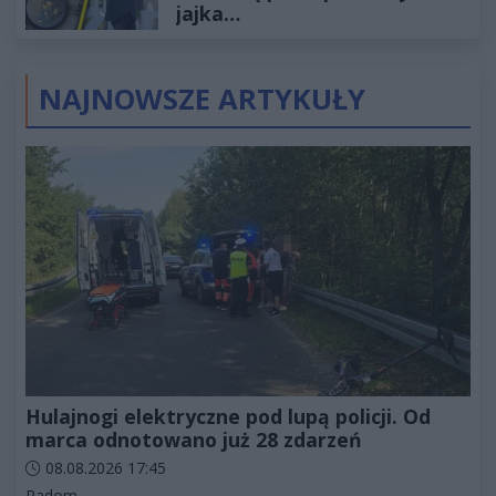
jajka…
NAJNOWSZE ARTYKUŁY
Hulajnogi elektryczne pod lupą policji. Od
marca odnotowano już 28 zdarzeń
Data dodania artykułu:
08.08.2026 17:45
Kategorie artykułu:
Radom