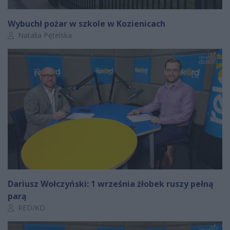
Wybuchł pożar w szkole w Kozienicach
Autor artykułu:
Natalia Pętelska
Dariusz Wołczyński: 1 września żłobek ruszy pełną
parą
Autor artykułu:
RED/KD