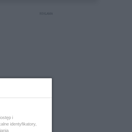
REKLAMA
ostęp i
lne identyfikatory,
iania