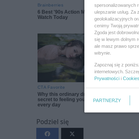
spersonalizowanych re
ulepszanie usług. Za
geolokalizacyjnych or
cenimy Twoją prywatno
Zgoda jest dobrowoln
się w lewym dolnym r
ale masz prawo sprzec
witrynie.
Zapoznaj się z poniż
internetowych. Szcze
Prywatności
i
Cookie
PARTNERZY
Podziel się