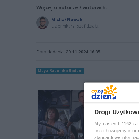
Więcej o autorze / autorach:
Michał Nowak
Dziennikarz, szef działu
sportowego
Data dodania:
20.11.2024 16:35
Moya Radomka Radom
Drogi Użytkow
My, naszych 1162 zau
przechowujemy informa
standardowe informac