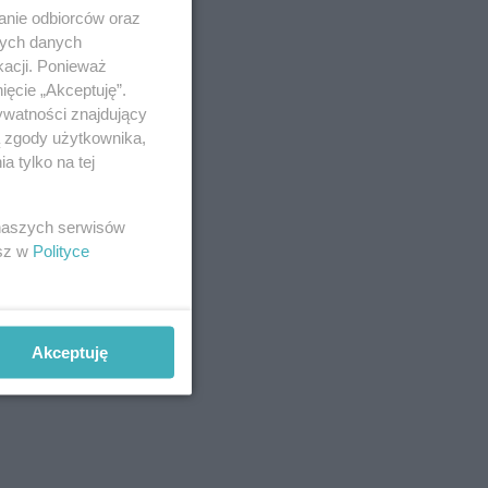
anie odbiorców oraz
nych danych
kacji. Ponieważ
ięcie „Akceptuję”.
ywatności znajdujący
ą zgody użytkownika,
 tylko na tej
 naszych serwisów
esz w
Polityce
Akceptuję