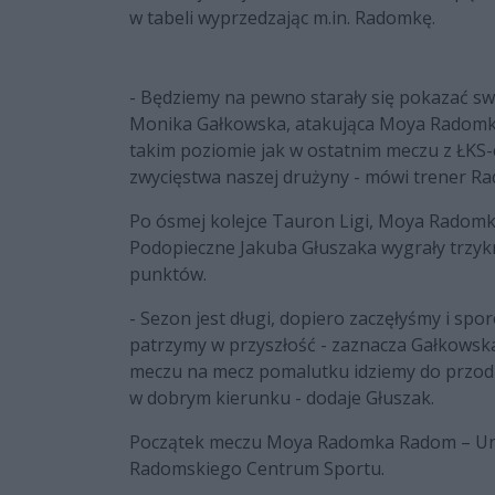
w tabeli wyprzedzając m.in. Radomkę.
- Będziemy na pewno starały się pokazać swo
Monika Gałkowska, atakująca Moya Radomki
takim poziomie jak w ostatnim meczu z ŁKS-
zwycięstwa naszej drużyny - mówi trener Ra
Po ósmej kolejce Tauron Ligi, Moya Radomk
Podopieczne Jakuba Głuszaka wygrały trzykro
punktów.
- Sezon jest długi, dopiero zaczęłyśmy i sp
patrzymy w przyszłość - zaznacza Gałkowska
meczu na mecz pomalutku idziemy do przodu
w dobrym kierunku - dodaje Głuszak.
Początek meczu Moya Radomka Radom – Uni O
Radomskiego Centrum Sportu.