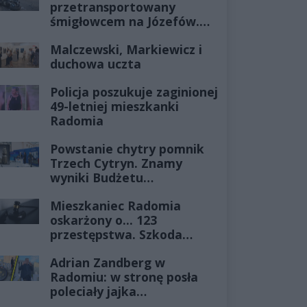
przetransportowany
śmigłowcem na Józefów.
Historia mrozi krew w
Malczewski, Markiewicz i
żyłach
duchowa uczta
Policja poszukuje zaginionej
49-letniej mieszkanki
Radomia
Powstanie chytry pomnik
Trzech Cytryn. Znamy
wyniki Budżetu
Obywatelskiego 2027
Mieszkaniec Radomia
oskarżony o... 123
przestępstwa. Szkoda
wyceniona na ponad milion
Adrian Zandberg w
złotych
Radomiu: w stronę posła
poleciały jajka…