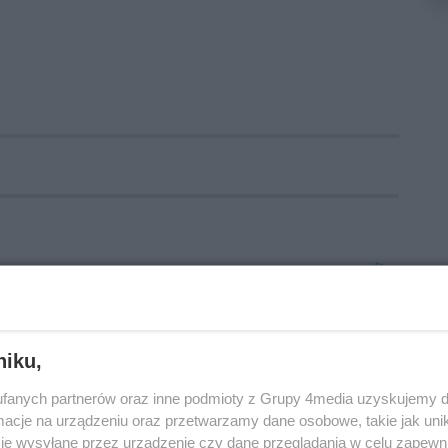
niku,
fanych partnerów oraz inne podmioty z Grupy 4media uzyskujemy d
cje na urządzeniu oraz przetwarzamy dane osobowe, takie jak unika
je wysyłane przez urządzenie czy dane przeglądania w celu zapewn