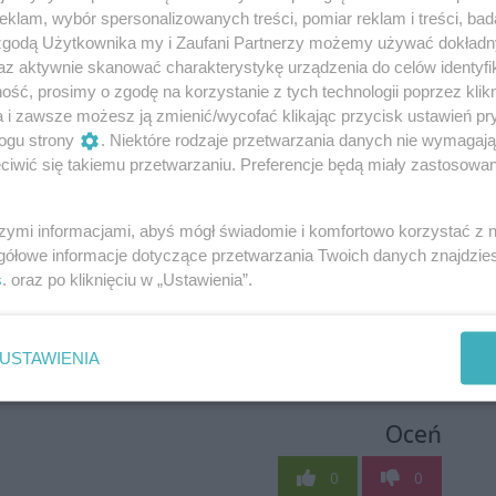
klam, wybór spersonalizowanych treści, pomiar reklam i treści, bad
 zgodą Użytkownika my i Zaufani Partnerzy możemy używać dokład
az aktywnie skanować charakterystykę urządzenia do celów identyfi
ść, prosimy o zgodę na korzystanie z tych technologii poprzez klikn
a i zawsze możesz ją zmienić/wycofać klikając przycisk ustawień pr
ogu strony
. Niektóre rodzaje przetwarzania danych nie wymagaj
iwić się takiemu przetwarzaniu. Preferencje będą miały zastosowania
szymi informacjami, abyś mógł świadomie i komfortowo korzystać z
gółowe informacje dotyczące przetwarzania Twoich danych znajdzi
s
. oraz po kliknięciu w „Ustawienia”.
USTAWIENIA
Oceń
0
0