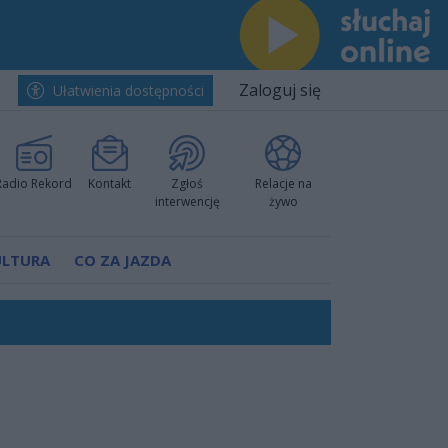
Zaloguj się
Ułatwienia dostępności
Radio Rekord
Kontakt
Zgłoś
Relacje na
interwencję
żywo
ULTURA
CO ZA JAZDA
h i pewnie wygrali przy Struga