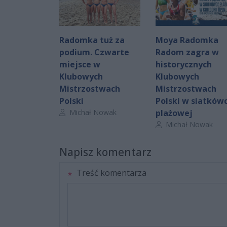
Radomka tuż za
Moya Radomka
podium. Czwarte
Radom zagra w
miejsce w
historycznych
Klubowych
Klubowych
Mistrzostwach
Mistrzostwach
Polski
Polski w siatków
Autor artykułu:
Michał Nowak
plażowej
Autor artykułu:
Michał Nowak
Napisz komentarz
Treść komentarza