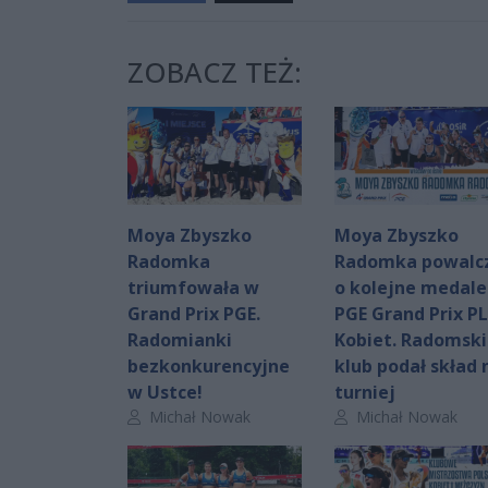
ZOBACZ TEŻ:
Moya Zbyszko
Moya Zbyszko
Radomka
Radomka powalc
triumfowała w
o kolejne medale
Grand Prix PGE.
PGE Grand Prix P
Radomianki
Kobiet. Radomski
bezkonkurencyjne
klub podał skład 
w Ustce!
turniej
Autor artykułu:
Autor artykułu:
Michał Nowak
Michał Nowak