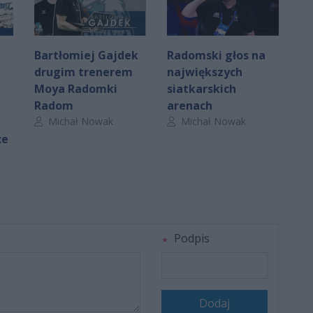
Bartłomiej Gajdek
Radomski głos na
drugim trenerem
największych
Moya Radomki
siatkarskich
Radom
arenach
Autor artykułu:
Autor artykułu:
Michał Nowak
Michał Nowak
ce
Podpis
Dodaj