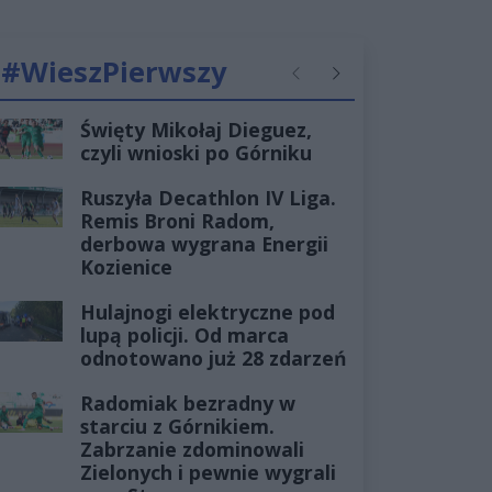
#WieszPierwszy
Poprzednie
Następne
Święty Mikołaj Dieguez,
czyli wnioski po Górniku
Ruszyła Decathlon IV Liga.
Remis Broni Radom,
derbowa wygrana Energii
Kozienice
Hulajnogi elektryczne pod
lupą policji. Od marca
odnotowano już 28 zdarzeń
Radomiak bezradny w
starciu z Górnikiem.
Zabrzanie zdominowali
Zielonych i pewnie wygrali