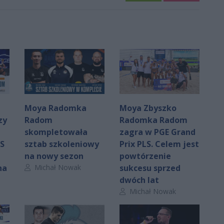
Moya Radomka
Moya Zbyszko
zy
Radom
Radomka Radom
skompletowała
zagra w PGE Grand
LS
sztab szkoleniowy
Prix PLS. Celem jest
na nowy sezon
powtórzenie
Autor artykułu:
na
Michał Nowak
sukcesu sprzed
dwóch lat
Autor artykułu:
Michał Nowak