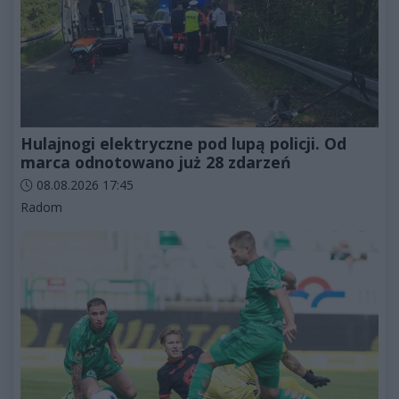
Hulajnogi elektryczne pod lupą policji. Od
marca odnotowano już 28 zdarzeń
Data dodania artykułu:
08.08.2026 17:45
Kategorie artykułu:
Radom