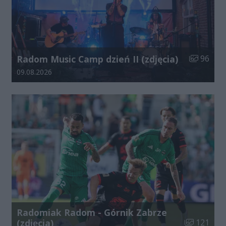
Liczba zdj
Radom Music Camp dzień II (zdjęcia)
96
Data dodania galerii:
09.08.2026
Radomiak Radom - Górnik Zabrze
Liczba zdjęć
(zdjęcia)
121