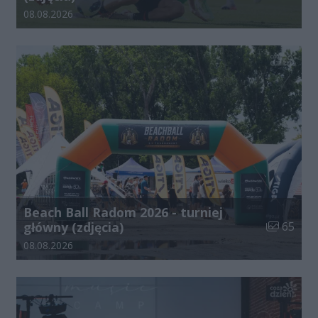
Data dodania galerii:
08.08.2026
Beach Ball Radom 2026 - turniej
Liczba zdj
główny (zdjęcia)
65
Data dodania galerii:
08.08.2026