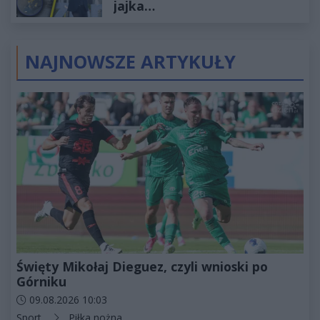
jajka…
NAJNOWSZE ARTYKUŁY
Święty Mikołaj Dieguez, czyli wnioski po
Górniku
Data dodania artykułu:
09.08.2026 10:03
Kategorie artykułu:
Sport
Piłka nożna