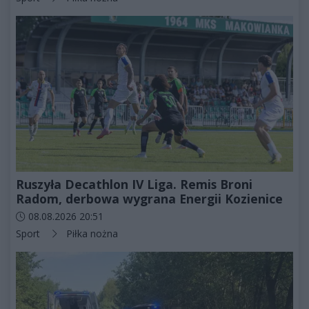
Ruszyła Decathlon IV Liga. Remis Broni
Radom, derbowa wygrana Energii Kozienice
Data dodania artykułu:
08.08.2026 20:51
Kategorie artykułu:
Sport
Piłka nożna