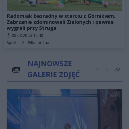
Radomiak bezradny w starciu z Górnikiem.
Zabrzanie zdominowali Zielonych i pewnie
wygrali przy Struga
Data dodania artykułu:
08.08.2026 16:40
Kategorie artykułu:
Sport
Piłka nożna
NAJNOWSZE
GALERIE ZDJĘĆ
Poprzednie
Następne
Kliknij