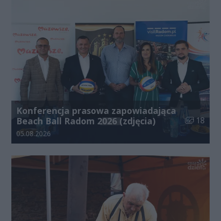
Konferencja prasowa zapowiadająca
Liczba zdj
Beach Ball Radom 2026 (zdjęcia)
18
Data dodania galerii:
05.08.2026