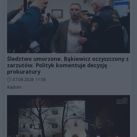
Śledztwo umorzone. Bąkiewicz oczyszczony z
zarzutów. Polityk komentuje decyzję
prokuratury
Data dodania artykułu:
07.08.2026 11:56
Kategorie artykułu:
Radom