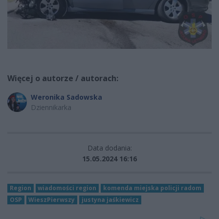
Więcej o autorze / autorach:
Weronika Sadowska
Dziennikarka
Data dodania:
15.05.2024 16:16
Region
wiadomości region
komenda miejska policji radom
OSP
WieszPierwszy
justyna jaśkiewicz