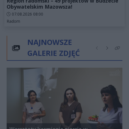
Region radomski – 49 projektów w Budżecie
Obywatelskim Mazowsza!
Data dodania artykułu:
07.08.2026 08:00
Kategorie artykułu:
Radom
NAJNOWSZE
GALERIE ZDJĘĆ
Poprzednie
Następne
Kliknij