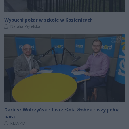
Wybuchł pożar w szkole w Kozienicach
Autor artykułu:
Natalia Pętelska
Dariusz Wołczyński: 1 września żłobek ruszy pełną
parą
Autor artykułu:
RED/KD