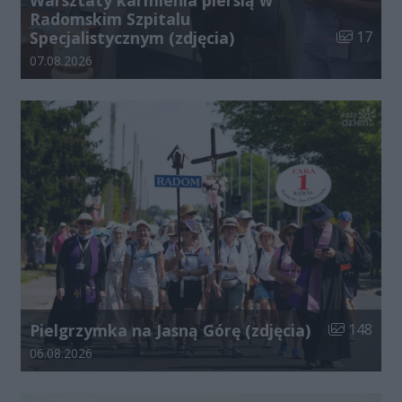
Warsztaty karmienia piersią w
Radomskim Szpitalu
Liczba zdj
Specjalistycznym (zdjęcia)
17
Data dodania galerii:
07.08.2026
Liczba zdjęć
Pielgrzymka na Jasną Górę (zdjęcia)
148
Data dodania galerii:
06.08.2026