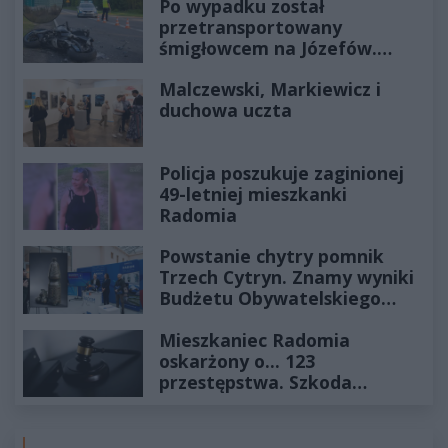
Po wypadku został
przetransportowany
śmigłowcem na Józefów.
Historia mrozi krew w żyłach
Malczewski, Markiewicz i
duchowa uczta
Policja poszukuje zaginionej
49-letniej mieszkanki
Radomia
Powstanie chytry pomnik
Trzech Cytryn. Znamy wyniki
Budżetu Obywatelskiego
2027
Mieszkaniec Radomia
oskarżony o... 123
przestępstwa. Szkoda
wyceniona na ponad milion
złotych