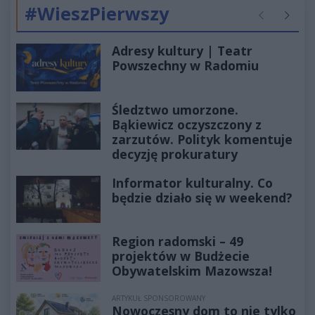
#WieszPierwszy
Poprzednie
Następ
Adresy kultury | Teatr
Powszechny w Radomiu
Śledztwo umorzone.
Bąkiewicz oczyszczony z
zarzutów. Polityk komentuje
decyzję prokuratury
Informator kulturalny. Co
będzie działo się w weekend?
Region radomski – 49
projektów w Budżecie
Obywatelskim Mazowsza!
ARTYKUŁ SPONSOROWANY
Nowoczesny dom to nie tylko