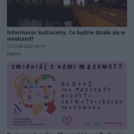
Informator kulturalny. Co będzie działo się w
weekend?
Data dodania artykułu:
07.08.2026 09:19
Kategorie artykułu:
Radom