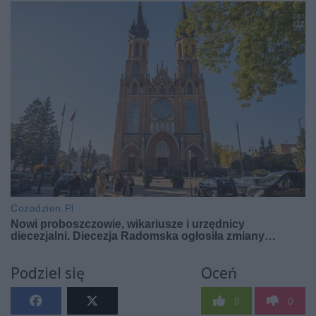
Podziel się
Oceń
0
0