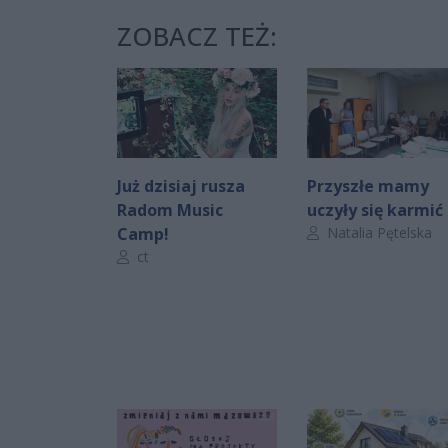
ZOBACZ TEŻ:
Już dzisiaj rusza
Przyszłe mamy
Radom Music
uczyły się karmić
Autor artykułu:
Camp!
Natalia Pętelska
Autor artykułu:
ct