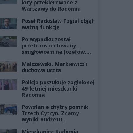
loty przekierowane z
Warszawy do Radomia
Poseł Radosław Fogiel objął
ważną funkcję
Po wypadku został
przetransportowany
śmigłowcem na Józefów.
Historia mrozi krew w
Malczewski, Markiewicz i
żyłach
duchowa uczta
Policja poszukuje zaginionej
49-letniej mieszkanki
Radomia
Powstanie chytry pomnik
Trzech Cytryn. Znamy
wyniki Budżetu
Obywatelskiego 2027
Mieszkaniec Radomia