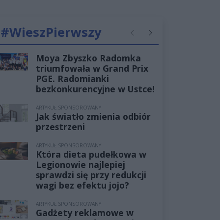
#WieszPierwszy
Poprzednie
Następne
Moya Zbyszko Radomka
triumfowała w Grand Prix
PGE. Radomianki
bezkonkurencyjne w Ustce!
ARTYKUŁ SPONSOROWANY
Jak światło zmienia odbiór
przestrzeni
ARTYKUŁ SPONSOROWANY
Która dieta pudełkowa w
Legionowie najlepiej
sprawdzi się przy redukcji
wagi bez efektu jojo?
ARTYKUŁ SPONSOROWANY
Gadżety reklamowe w