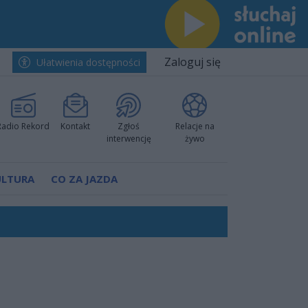
Zaloguj się
Ułatwienia dostępności
Radio Rekord
Kontakt
Zgłoś
Relacje na
interwencję
żywo
ULTURA
CO ZA JAZDA
ano umowę
Polski
 decyzję prokuratury
ów pokazali klasę
worzyć nową sportową tradycję"
ruchu