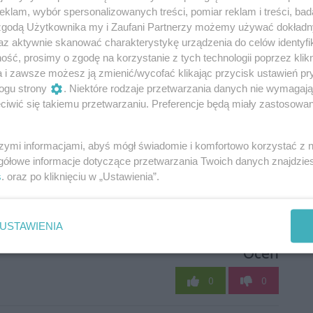
klam, wybór spersonalizowanych treści, pomiar reklam i treści, bad
 zgodą Użytkownika my i Zaufani Partnerzy możemy używać dokład
az aktywnie skanować charakterystykę urządzenia do celów identyfi
ść, prosimy o zgodę na korzystanie z tych technologii poprzez klikn
a i zawsze możesz ją zmienić/wycofać klikając przycisk ustawień pr
ogu strony
. Niektóre rodzaje przetwarzania danych nie wymagaj
iwić się takiemu przetwarzaniu. Preferencje będą miały zastosowania
szymi informacjami, abyś mógł świadomie i komfortowo korzystać z
gółowe informacje dotyczące przetwarzania Twoich danych znajdzi
s
. oraz po kliknięciu w „Ustawienia”.
USTAWIENIA
Oceń
0
0