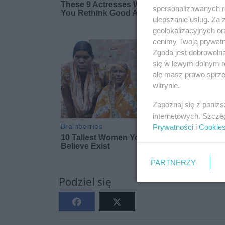
spersonalizowanych re
ulepszanie usług. Za
geolokalizacyjnych or
cenimy Twoją prywatno
Zgoda jest dobrowoln
się w lewym dolnym r
ale masz prawo sprzec
witrynie.
Zapoznaj się z poniż
internetowych. Szcze
Prywatności
i
Cookie
PARTNERZY
Podziel się