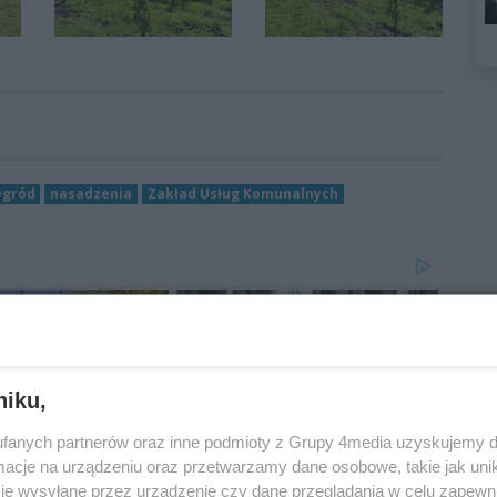
Ogród
nasadzenia
Zakład Usług Komunalnych
niku,
fanych partnerów oraz inne podmioty z Grupy 4media uzyskujemy d
cje na urządzeniu oraz przetwarzamy dane osobowe, takie jak unika
je wysyłane przez urządzenie czy dane przeglądania w celu zapewn