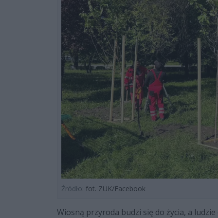
Źródło:
fot. ZUK/Facebook
Wiosną przyroda budzi się do życia, a ludzi