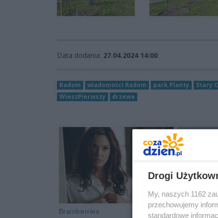
Data dodania:
27.04.2024 14:00
Radom
wiadomości Radom
park Planty
Stary 
WieszPierwszy
drzewa
Drogi Użytkow
My, naszych 1162 zau
przechowujemy informa
standardowe informac