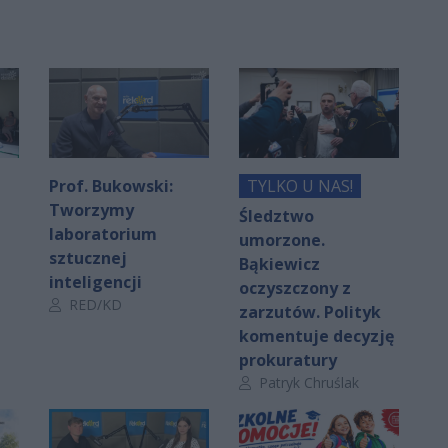
Prof. Bukowski:
TYLKO U NAS!
Tworzymy
Śledztwo
laboratorium
umorzone.
sztucznej
Bąkiewicz
inteligencji
oczyszczony z
Autor artykułu:
RED/KD
zarzutów. Polityk
komentuje decyzję
prokuratury
Autor artykułu:
Patryk Chruślak