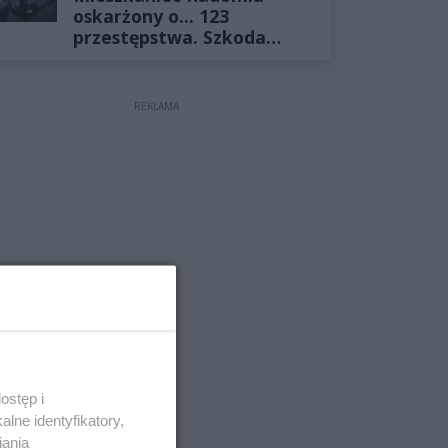
oskarżony o... 123
przestępstwa. Szkoda
wyceniona na ponad milion
złotych
REKLAMA
ostęp i
lne identyfikatory,
iania