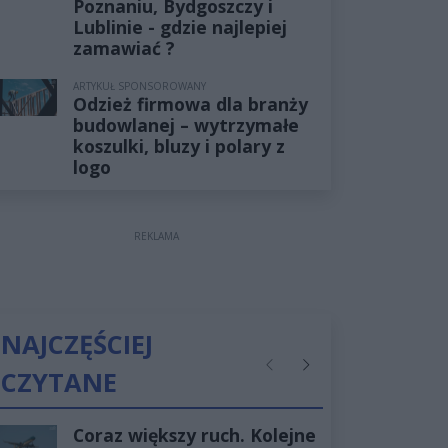
Poznaniu, Bydgoszczy i
Lublinie - gdzie najlepiej
zamawiać ?
ARTYKUŁ SPONSOROWANY
Odzież firmowa dla branży
budowlanej – wytrzymałe
koszulki, bluzy i polary z
logo
REKLAMA
NAJCZĘŚCIEJ
CZYTANE
Poprzednie
Następne
Coraz większy ruch. Kolejne