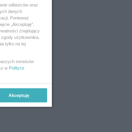
anie odbiorców oraz
nych danych
kacji. Ponieważ
ięcie „Akceptuję”.
ywatności znajdujący
ą zgody użytkownika,
 tylko na tej
 naszych serwisów
esz w
Polityce
Akceptuję