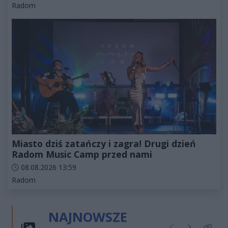
Kategorie artykułu:
Radom
Miasto dziś zatańczy i zagra! Drugi dzień
Radom Music Camp przed nami
Data dodania artykułu:
08.08.2026 13:59
Kategorie artykułu:
Radom
NAJNOWSZE