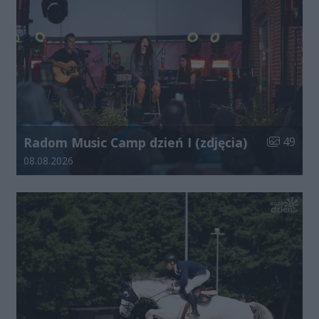
Liczba zdj
Radom Music Camp dzień I (zdjęcia)
49
Data dodania galerii:
08.08.2026