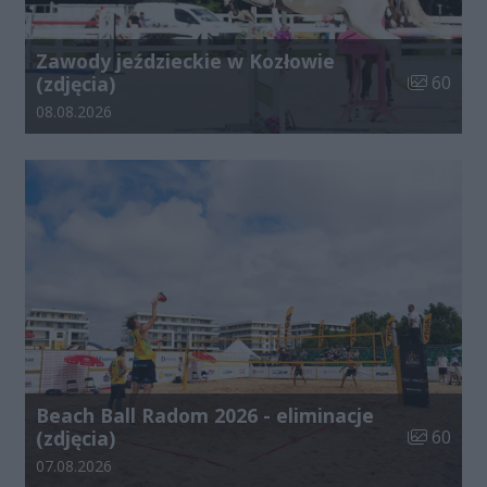
Zawody jeździeckie w Kozłowie
Liczba zdj
(zdjęcia)
60
Data dodania galerii:
08.08.2026
Beach Ball Radom 2026 - eliminacje
Liczba zdj
(zdjęcia)
60
Data dodania galerii:
07.08.2026