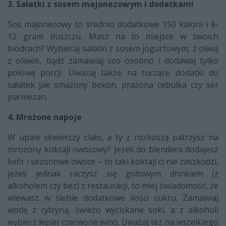
3. Sałatki z sosem majonezowym i dodatkami
Sos majonezowy to średnio dodatkowe 150 kalorii i 8-
12 gram tłuszczu. Masz na to miejsce w swoich
biodrach? Wybieraj sałatki z sosem jogurtowym, z oliwą
z oliwek, bądź zamawiaj sos osobno i dodawaj tylko
połowę porcji. Uważaj także na tuczące dodatki do
sałatek jak smażony bekon, prażona cebulka czy ser
parmezan.
4. Mrożone napoje
W upale skwierczy ciało, a ty z rozkoszą patrzysz na
mrożony koktajl owocowy? Jeżeli do blendera dodajesz
kefir i sezonowe owoce – to taki koktajl ci nie zaszkodzi,
jeżeli jednak raczysz się gotowym drinkiem (z
alkoholem czy bez) z restauracji, to miej świadomość, że
wlewasz w siebie dodatkowe ilości cukru. Zamawiaj
wodę z cytryną, świeżo wyciskane soki, a z alkoholi
wybierz lepiej czerwone wino. Uważaj też na wszelkiego