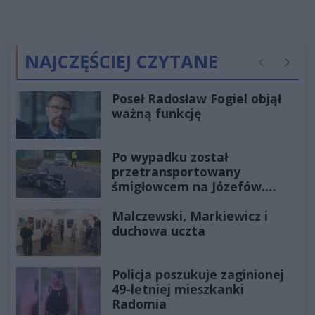
NAJCZĘŚCIEJ CZYTANE
Poprzednie
Następ
Poseł Radosław Fogiel objął
ważną funkcję
Po wypadku został
przetransportowany
śmigłowcem na Józefów.
Historia mrozi krew w żyłach
Malczewski, Markiewicz i
duchowa uczta
Policja poszukuje zaginionej
49-letniej mieszkanki
Radomia