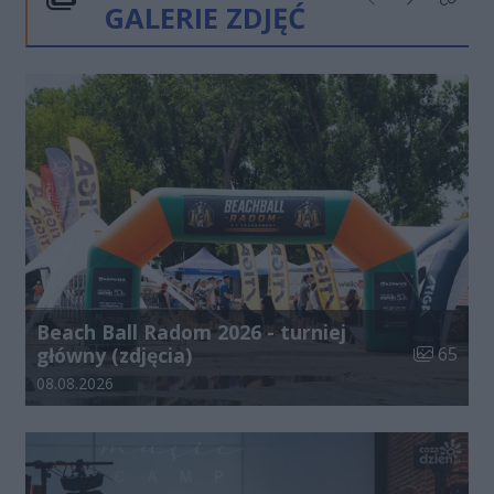
GALERIE ZDJĘĆ
Poprzednie
Następne
Kliknij
Beach Ball Radom 2026 - turniej
Liczba zdj
główny (zdjęcia)
65
Data dodania galerii:
08.08.2026