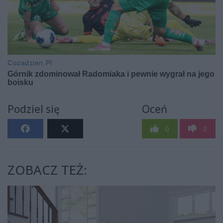
Podziel się
Oceń
0
0
ZOBACZ TEŻ: