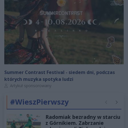
Summer Contrast Festival - siedem dni, podczas
których muzyka spotyka ludzi
Autor artykułu:
Artykuł sponsorowany
#WieszPierwszy
Poprzednie
Następ
Radomiak bezradny w starciu
z Górnikiem. Zabrzanie