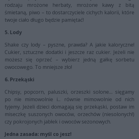
rodzaju mrożone herbaty, mrożone kawy z bitą
śmietaną, piwo – to dostarczyciele cichych kalorii, które
twoje ciało długo będzie pamiętać!
5. Lody
Shake czy lody – pyszne, prawda? A jakie kaloryczne!
Cukier, sztuczne dodatki i jeszcze raz cukier. Jeżeli nie
możesz się oprzeć – wybierz jedną gałkę sorbetu
owocowego. To mniejsze zło!
6. Przekąski
Chipsy, popcorn, paluszki, orzeszki solone.... sięgamy
po nie mimowolnie i... równie mimowolnie od nich
tyjemy. Jeżeli dzieci domagają się przekąski, postaw im
miseczkę suszonych owoców, orzechów (niesolonych!)
czy pokrojonych jabłek i owoców sezonowych.
Jedna zasada: myśl co jesz!