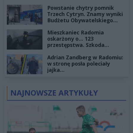
Powstanie chytry pomnik
Trzech Cytryn. Znamy wyniki
Budżetu Obywatelskiego
2027
Mieszkaniec Radomia
oskarżony o... 123
przestępstwa. Szkoda
wyceniona na ponad milion
Adrian Zandberg w Radomiu:
złotych
w stronę posła poleciały
jajka…
NAJNOWSZE ARTYKUŁY