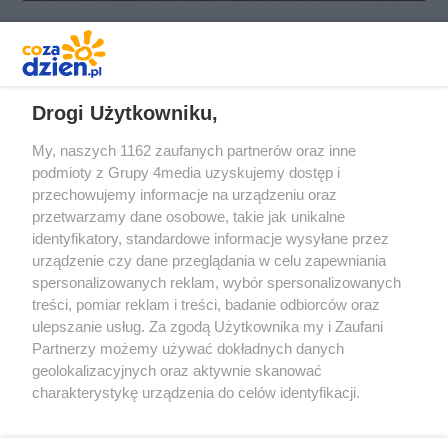
REKLAMA
Drogi Użytkowniku,
My, naszych 1162 zaufanych partnerów oraz inne
podmioty z Grupy 4media uzyskujemy dostęp i
przechowujemy informacje na urządzeniu oraz
przetwarzamy dane osobowe, takie jak unikalne
identyfikatory, standardowe informacje wysyłane przez
urządzenie czy dane przeglądania w celu zapewniania
spersonalizowanych reklam, wybór spersonalizowanych
Redakcja
Reklama
Prywatność
Praca Łódź
treści, pomiar reklam i treści, badanie odbiorców oraz
the:protocol
ulepszanie usług. Za zgodą Użytkownika my i Zaufani
Partnerzy możemy używać dokładnych danych
geolokalizacyjnych oraz aktywnie skanować
charakterystykę urządzenia do celów identyfikacji.
Ponieważ cenimy Twoją prywatność, prosimy o zgodę na
Szukaj
korzystanie z tych technologii poprzez kliknięcie