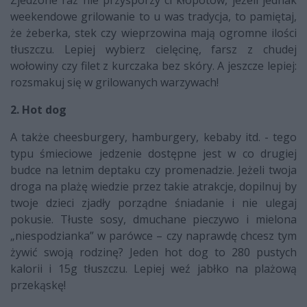
Zjedzone raz nie przysporzy ci kłopotów, jeżeli jednak
weekendowe grilowanie to u was tradycja, to pamiętaj,
że żeberka, stek czy wieprzowina mają ogromne ilości
tłuszczu. Lepiej wybierz cielęcinę, farsz z chudej
wołowiny czy filet z kurczaka bez skóry. A jeszcze lepiej:
rozsmakuj się w grilowanych warzywach!
2. Hot dog
A także cheesburgery, hamburgery, kebaby itd. - tego
typu śmieciowe jedzenie dostępne jest w co drugiej
budce na letnim deptaku czy promenadzie. Jeżeli twoja
droga na plażę wiedzie przez takie atrakcje, dopilnuj by
twoje dzieci zjadły porządne śniadanie i nie ulegaj
pokusie. Tłuste sosy, dmuchane pieczywo i mielona
„niespodzianka” w parówce – czy naprawdę chcesz tym
żywić swoją rodzinę? Jeden hot dog to 280 pustych
kalorii i 15g tłuszczu. Lepiej weź jabłko na plażową
przekąskę!