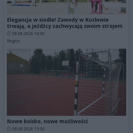
Elegancja w siodle! Zawody w Kozłowie
trwają, a jeźdźcy zachwycają swoim strojem
Data dodania artykułu:
08.08.2026 16:00
Kategorie artykułu:
Region
Nowe boisko, nowe możliwości
Data dodania artykułu:
08.08.2026 15:00