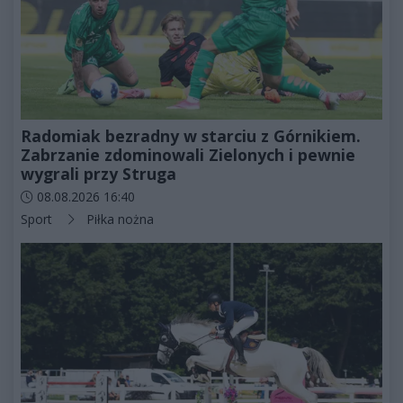
Radomiak bezradny w starciu z Górnikiem.
Zabrzanie zdominowali Zielonych i pewnie
wygrali przy Struga
Data dodania artykułu:
08.08.2026 16:40
Kategorie artykułu:
Sport
Piłka nożna