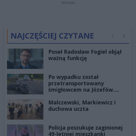
REKLAMA
NAJCZĘŚCIEJ CZYTANE
Poprzednie
Następ
Poseł Radosław Fogiel objął
ważną funkcję
Po wypadku został
przetransportowany
śmigłowcem na Józefów.
Historia mrozi krew w żyłach
Malczewski, Markiewicz i
duchowa uczta
Policja poszukuje zaginionej
49-letniej mieszkanki