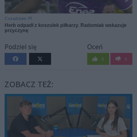
Podziel się
Oceń
0
0
ZOBACZ TEŻ: