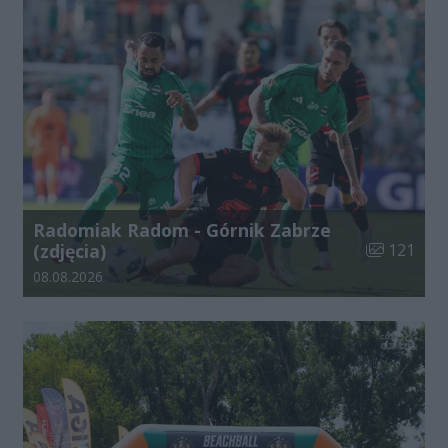
Radomiak Radom - Górnik Zabrze
Liczba zdjęć
(zdjęcia)
121
Data dodania galerii:
08.08.2026