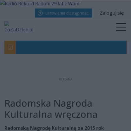
Przejdź do głównych treści
Przejdź do wyszukiwarki
Przejdź do głównego menu
menu
Zaloguj się
Ułatwienia dostępności
Prz
Święty Mikołaj Dieguez, czyli wnioski po Gó
Radomiak bezradny w starciu z Górnikiem. 
REKLAMA
Radomska Nagroda
Kulturalna wręczona
Radomską Nagrodę Kulturalną za 2015 rok