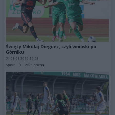
Święty Mikołaj Dieguez, czyli wnioski po
Górniku
Data dodania artykułu:
09.08.2026 10:03
Kategorie artykułu:
Sport
Piłka nożna