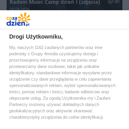
Liczba zdj
Radom Music Camp dzień I (zdjęcia)
49
Data dodania galerii:
08.08.2026
Drogi Użytkowniku,
REKLAMA
My, naszych 1162 zaufanych partnerów oraz inne
podmioty z Grupy 4media uzyskujemy dostęp i
przechowujemy informacje na urządzeniu oraz
przetwarzamy dane osobowe, takie jak unikalne
identyfikatory, standardowe informacje wysyłane przez
urządzenie czy dane przeglądania w celu zapewniania
spersonalizowanych reklam, wybór spersonalizowanych
Redakcja
Reklama
Prywatność
Praca Łódź
treści, pomiar reklam i treści, badanie odbiorców oraz
the:protocol
ulepszanie usług. Za zgodą Użytkownika my i Zaufani
Partnerzy możemy używać dokładnych danych
geolokalizacyjnych oraz aktywnie skanować
charakterystykę urządzenia do celów identyfikacji.
Ponieważ cenimy Twoją prywatność, prosimy o zgodę na
Szukaj