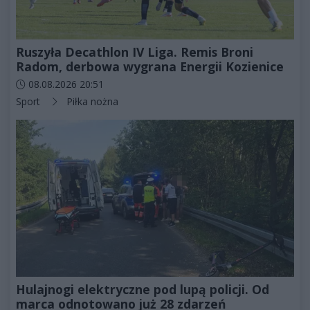
Ruszyła Decathlon IV Liga. Remis Broni
Radom, derbowa wygrana Energii Kozienice
Data dodania artykułu:
08.08.2026 20:51
Kategorie artykułu:
Sport
Piłka nożna
Hulajnogi elektryczne pod lupą policji. Od
marca odnotowano już 28 zdarzeń