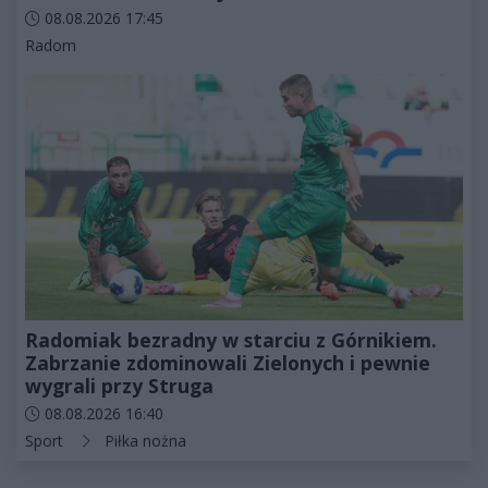
Data dodania artykułu:
08.08.2026 17:45
Kategorie artykułu:
Radom
Radomiak bezradny w starciu z Górnikiem.
Zabrzanie zdominowali Zielonych i pewnie
wygrali przy Struga
Data dodania artykułu:
08.08.2026 16:40
Kategorie artykułu:
Sport
Piłka nożna