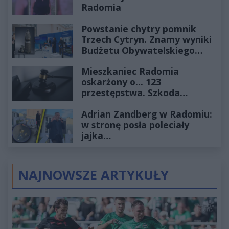
Radomia
Powstanie chytry pomnik
Trzech Cytryn. Znamy wyniki
Budżetu Obywatelskiego
2027
Mieszkaniec Radomia
oskarżony o... 123
przestępstwa. Szkoda
wyceniona na ponad milion
Adrian Zandberg w Radomiu:
złotych
w stronę posła poleciały
jajka…
NAJNOWSZE ARTYKUŁY