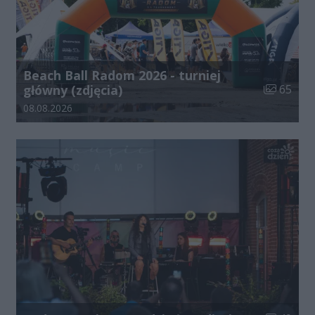
Beach Ball Radom 2026 - turniej
Liczba zdj
główny (zdjęcia)
65
Data dodania galerii:
08.08.2026