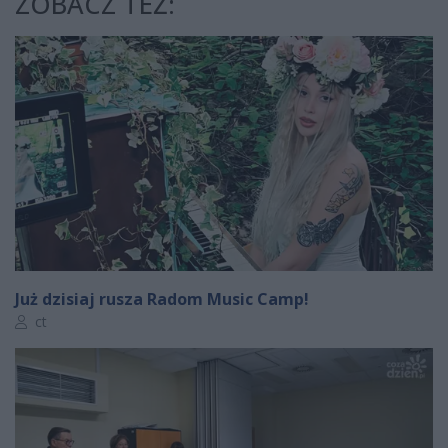
ZOBACZ TEŻ:
Już dzisiaj rusza Radom Music Camp!
Autor artykułu:
ct