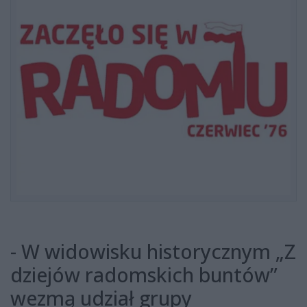
- W widowisku historycznym „Z
dziejów radomskich buntów”
wezmą udział grupy