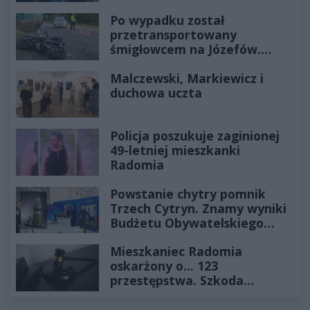
Po wypadku został
przetransportowany
śmigłowcem na Józefów.
Historia mrozi krew w żyłach
Malczewski, Markiewicz i
duchowa uczta
Policja poszukuje zaginionej
49-letniej mieszkanki
Radomia
Powstanie chytry pomnik
Trzech Cytryn. Znamy wyniki
Budżetu Obywatelskiego
2027
Mieszkaniec Radomia
oskarżony o... 123
przestępstwa. Szkoda
wyceniona na ponad milion
złotych