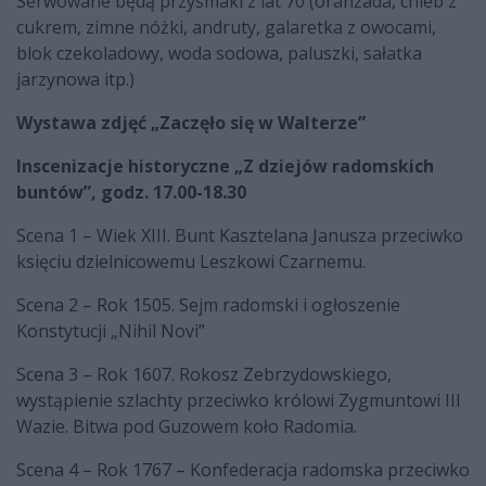
Serwowane będą przysmaki z lat 70 (oranżada, chleb z
cukrem, zimne nóżki, andruty, galaretka z owocami,
blok czekoladowy, woda sodowa, paluszki, sałatka
jarzynowa itp.)
Wystawa zdjęć „Zaczęło się w Walterze”
Inscenizacje historyczne „Z dziejów radomskich
buntów”, godz. 17.00-18.30
Scena 1 – Wiek XIII. Bunt Kasztelana Janusza przeciwko
księciu dzielnicowemu Leszkowi Czarnemu.
Scena 2 – Rok 1505. Sejm radomski i ogłoszenie
Konstytucji „Nihil Novi”
Scena 3 – Rok 1607. Rokosz Zebrzydowskiego,
wystąpienie szlachty przeciwko królowi Zygmuntowi III
Wazie. Bitwa pod Guzowem koło Radomia.
Scena 4 – Rok 1767 – Konfederacja radomska przeciwko