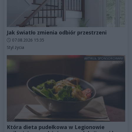
Jak światło zmienia odbiór przestrzeni
Data dodania artykułu:
07.08.2026 15:35
Kategorie artykułu:
Styl życia
ARTYKUŁ SPONSOROWANY
Która dieta pudełkowa w Legionowie