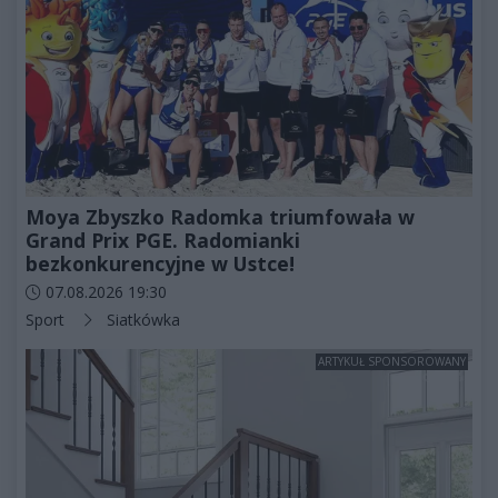
Moya Zbyszko Radomka triumfowała w
Grand Prix PGE. Radomianki
bezkonkurencyjne w Ustce!
Data dodania artykułu:
07.08.2026 19:30
Kategorie artykułu:
Sport
Siatkówka
ARTYKUŁ SPONSOROWANY