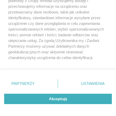
podmioty z Grupy 4media uzyskujemy dostęp i
Beach Ball Radom 2026 - eliminacje
przechowujemy informacje na urządzeniu oraz
Liczba zdj
(zdjęcia)
60
przetwarzamy dane osobowe, takie jak unikalne
Data dodania galerii:
identyfikatory, standardowe informacje wysyłane przez
07.08.2026
urządzenie czy dane przeglądania w celu zapewniania
spersonalizowanych reklam, wybór spersonalizowanych
treści, pomiar reklam i treści, badanie odbiorców oraz
ulepszanie usług. Za zgodą Użytkownika my i Zaufani
Partnerzy możemy używać dokładnych danych
geolokalizacyjnych oraz aktywnie skanować
charakterystykę urządzenia do celów identyfikacji.
Ponieważ cenimy Twoją prywatność, prosimy o zgodę na
korzystanie z tych technologii poprzez kliknięcie
„Akceptuję”. Zgoda jest dobrowolna i zawsze możesz ją
zmienić/wycofać klikając przycisk ustawień prywatności
PARTNERZY
USTAWIENIA
Podpisanie umowy na przebudowę
znajdujący się w lewym dolnym rogu strony
. Niektóre
drogi powiatowej 1133W Stara
rodzaje przetwarzania danych nie wymagają zgody
Liczba zdj
Błotnica - Jedlanka (zdjęcia)
11
użytkownika, ale masz prawo sprzeciwić się takiemu
Akceptuję
Data dodania galerii:
07.08.2026
przetwarzaniu. Preferencje będą miały zastosowania tylko
na tej witrynie.