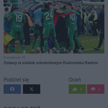
Podziel się
Oceń
0
0