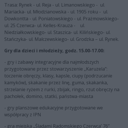
Trasa: Rynek - ul. Reja - ul. Limanowskiego - ul.
Mariacka- ul. Młodzianowska - ul. 1905 roku - ul.
Dowkontta - ul. Poniatowskiego - ul. Prażmowskiego-
ul. 25 Czerwca- ul. Kelles-Krauza - ul.
Niedziałkowskiego- ul. Staszica- ul. Kilińskiego- ul.
Stańczyka- ul. Malczewskiego- ul. Grodzka – ul. Rynek.
Gry dla dzieci i młodzieży, godz. 15.00-17.00:
- gry i zabawy integracyjne dla najmłodszych
przygotowane przez stowarzyszenie „Karuzela”:
toczenie obręczy, klasy, kapsle, ciupy (podrzucanie
kamyków), skakanie przez linę, guma, skakanka,
strzelanie ryżem z rurki, zbijak, ringo, rzut obręczy na
pachołek, domino, statki, państwa-miasta
- gry planszowe edukacyjne przygotowane we
współpracy z IPN
- gra miejska „Śladami Radomskiego Czerwca’ 76”