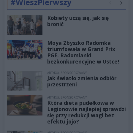
#WieszPierwszy
Poprzednie
Następ
Kobiety uczą się, jak się
bronić
Moya Zbyszko Radomka
triumfowała w Grand Prix
PGE. Radomianki
bezkonkurencyjne w Ustce!
ARTYKUŁ SPONSOROWANY
Jak światło zmienia odbiór
przestrzeni
ARTYKUŁ SPONSOROWANY
Która dieta pudełkowa w
Legionowie najlepiej sprawdzi
się przy redukcji wagi bez
efektu jojo?
ARTYKUŁ SPONSOROWANY