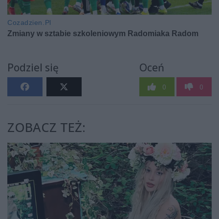
Podziel się
Oceń
0
0
ZOBACZ TEŻ: