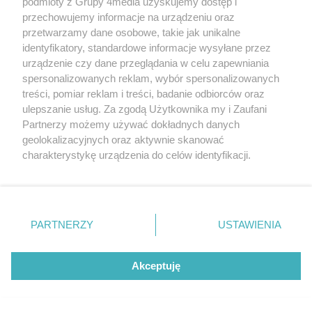
podmioty z Grupy 4media uzyskujemy dostęp i
przechowujemy informacje na urządzeniu oraz
przetwarzamy dane osobowe, takie jak unikalne
identyfikatory, standardowe informacje wysyłane przez
Region radomski – 49 projektów w Budżecie
urządzenie czy dane przeglądania w celu zapewniania
Obywatelskim Mazowsza!
spersonalizowanych reklam, wybór spersonalizowanych
Autor artykułu:
treści, pomiar reklam i treści, badanie odbiorców oraz
Materiał partnera
ulepszanie usług. Za zgodą Użytkownika my i Zaufani
Partnerzy możemy używać dokładnych danych
geolokalizacyjnych oraz aktywnie skanować
charakterystykę urządzenia do celów identyfikacji.
Ponieważ cenimy Twoją prywatność, prosimy o zgodę na
korzystanie z tych technologii poprzez kliknięcie
„Akceptuję”. Zgoda jest dobrowolna i zawsze możesz ją
zmienić/wycofać klikając przycisk ustawień prywatności
PARTNERZY
USTAWIENIA
znajdujący się w lewym dolnym rogu strony
. Niektóre
rodzaje przetwarzania danych nie wymagają zgody
użytkownika, ale masz prawo sprzeciwić się takiemu
Akceptuję
przetwarzaniu. Preferencje będą miały zastosowania tylko
na tej witrynie.
Nowoczesny dom to nie tylko fotowoltaika. Co