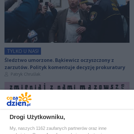
TYLKO U NAS!
Śledztwo umorzone. Bąkiewicz oczyszczony z
zarzutów. Polityk komentuje decyzję prokuratury
Autor artykułu:
Patryk Chruślak
Drogi Użytkowniku,
My, naszych 1162 zaufanych partnerów oraz inne