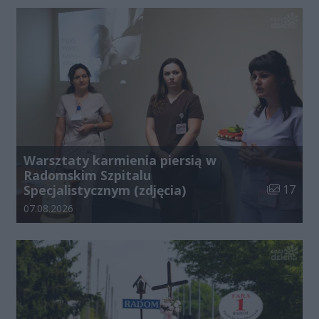
Warsztaty karmienia piersią w
Radomskim Szpitalu
Liczba zdj
Specjalistycznym (zdjęcia)
17
Data dodania galerii:
07.08.2026