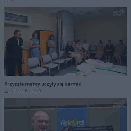
Przyszłe mamy uczyły się karmić
Autor artykułu:
Natalia Pętelska