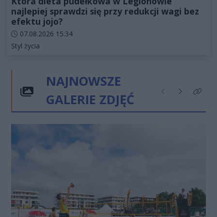
Która dieta pudełkowa w Legionowie
najlepiej sprawdzi się przy redukcji wagi bez
efektu jojo?
Data dodania artykułu:
07.08.2026 15:34
Kategorie artykułu:
Styl życia
NAJNOWSZE
GALERIE ZDJĘĆ
Poprzednie
Następne
Kliknij