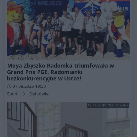
Moya Zbyszko Radomka triumfowała w
Grand Prix PGE. Radomianki
bezkonkurencyjne w Ustce!
Data dodania artykułu:
07.08.2026 19:30
Kategorie artykułu:
Sport
Siatkówka
ARTYKUŁ SPONSOROWANY