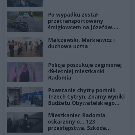
Po wypadku został
przetransportowany
śmigłowcem na Józefów.
Historia mrozi krew w żyłach
Malczewski, Markiewicz i
duchowa uczta
Policja poszukuje zaginionej
49-letniej mieszkanki
Radomia
Powstanie chytry pomnik
Trzech Cytryn. Znamy wyniki
Budżetu Obywatelskiego
2027
Mieszkaniec Radomia
oskarżony o... 123
przestępstwa. Szkoda
wyceniona na ponad milion