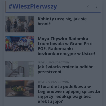
#WieszPierwszy
Poprzednie
Następ
Kobiety uczą się, jak się
bronić
Moya Zbyszko Radomka
triumfowała w Grand Prix
PGE. Radomianki
bezkonkurencyjne w Ustce!
ARTYKUŁ SPONSOROWANY
Jak światło zmienia odbiór
przestrzeni
ARTYKUŁ SPONSOROWANY
Która dieta pudełkowa w
Legionowie najlepiej sprawdzi
się przy redukcji wagi bez
efektu jojo?