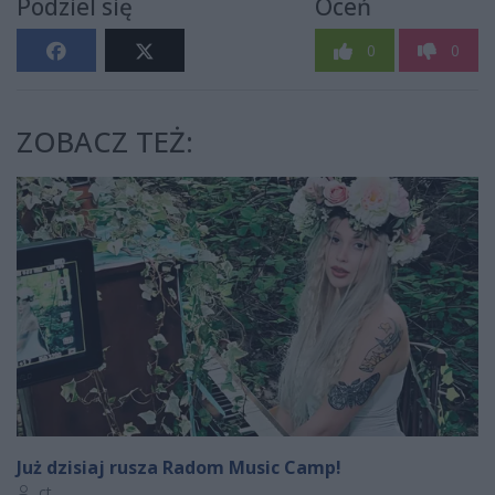
Podziel się
Oceń
0
0
ZOBACZ TEŻ:
Już dzisiaj rusza Radom Music Camp!
Autor artykułu:
ct