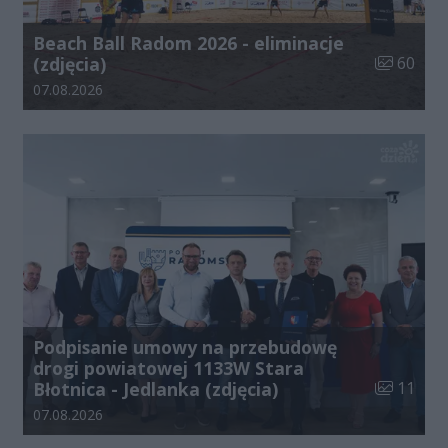
Beach Ball Radom 2026 - eliminacje
Liczba zdj
(zdjęcia)
60
Data dodania galerii:
07.08.2026
Podpisanie umowy na przebudowę
drogi powiatowej 1133W Stara
Liczba zdj
Błotnica - Jedlanka (zdjęcia)
11
Data dodania galerii:
07.08.2026