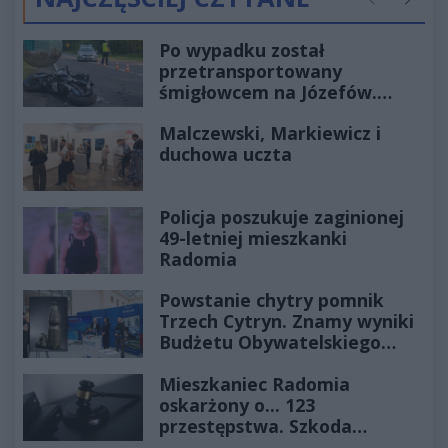
Poprzednie
Następ
Po wypadku został
przetransportowany
śmigłowcem na Józefów.
Historia mrozi krew w żyłach
Malczewski, Markiewicz i
duchowa uczta
Policja poszukuje zaginionej
49-letniej mieszkanki
Radomia
Powstanie chytry pomnik
Trzech Cytryn. Znamy wyniki
Budżetu Obywatelskiego
2027
Mieszkaniec Radomia
oskarżony o... 123
przestępstwa. Szkoda
wyceniona na ponad milion