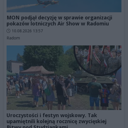
MON podjął decyzję w sprawie organizacji
pokazów lotniczych Air Show w Radomiu
Data dodania artykułu:
10.08.2026 13:57
Kategorie artykułu:
Radom
Uroczystości i festyn wojskowy. Tak
upamiętnili kolejną rocznicę zwycięskiej
Bitwy pod Studziankami