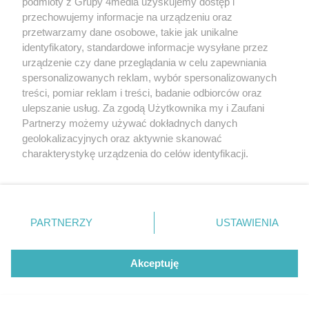
podmioty z Grupy 4media uzyskujemy dostęp i
przechowujemy informacje na urządzeniu oraz
przetwarzamy dane osobowe, takie jak unikalne
identyfikatory, standardowe informacje wysyłane przez
urządzenie czy dane przeglądania w celu zapewniania
spersonalizowanych reklam, wybór spersonalizowanych
treści, pomiar reklam i treści, badanie odbiorców oraz
ulepszanie usług. Za zgodą Użytkownika my i Zaufani
Partnerzy możemy używać dokładnych danych
geolokalizacyjnych oraz aktywnie skanować
Radom Music Camp - Scena Młodych
charakterystykę urządzenia do celów identyfikacji.
Liczba zdj
(zdjęcia)
37
Ponieważ cenimy Twoją prywatność, prosimy o zgodę na
Data dodania galerii:
09.08.2026
korzystanie z tych technologii poprzez kliknięcie
„Akceptuję”. Zgoda jest dobrowolna i zawsze możesz ją
zmienić/wycofać klikając przycisk ustawień prywatności
PARTNERZY
USTAWIENIA
znajdujący się w lewym dolnym rogu strony
. Niektóre
rodzaje przetwarzania danych nie wymagają zgody
użytkownika, ale masz prawo sprzeciwić się takiemu
Akceptuję
przetwarzaniu. Preferencje będą miały zastosowania tylko
na tej witrynie.