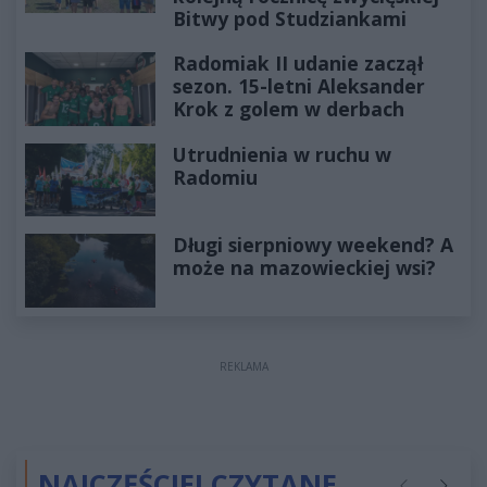
Bitwy pod Studziankami
Radomiak II udanie zaczął
sezon. 15-letni Aleksander
Krok z golem w derbach
Utrudnienia w ruchu w
Radomiu
Długi sierpniowy weekend? A
może na mazowieckiej wsi?
REKLAMA
NAJCZĘŚCIEJ CZYTANE