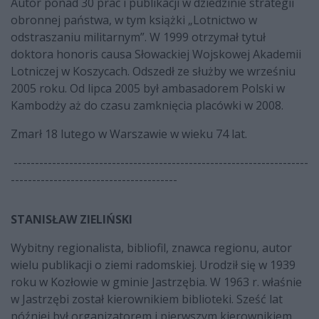
Autor ponad 30 prac i publikacji w dziedzinie strategii
obronnej państwa, w tym książki „Lotnictwo w
odstraszaniu militarnym”. W 1999 otrzymał tytuł
doktora honoris causa Słowackiej Wojskowej Akademii
Lotniczej w Koszycach. Odszedł ze służby we wrześniu
2005 roku. Od lipca 2005 był ambasadorem Polski w
Kambodży aż do czasu zamknięcia placówki w 2008.
Zmarł 18 lutego w Warszawie w wieku 74 lat.
---------------------------------------------------------------------
---------------------------------------
STANISŁAW ZIELIŃSKI
Wybitny regionalista, bibliofil, znawca regionu, autor
wielu publikacji o ziemi radomskiej. Urodził się w 1939
roku w Kozłowie w gminie Jastrzębia. W 1963 r. właśnie
w Jastrzębi został kierownikiem biblioteki. Sześć lat
później był organizatorem i pierwszym kierownikiem