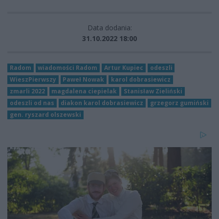
Data dodania:
31.10.2022 18:00
Radom
wiadomości Radom
Artur Kupiec
odeszli
WieszPierwszy
Paweł Nowak
karol dobrasiewicz
zmarli 2022
magdalena ciepielak
Stanisław Zieliński
odeszli od nas
diakon karol dobrasiewicz
grzegorz gumiński
gen. ryszard olszewski