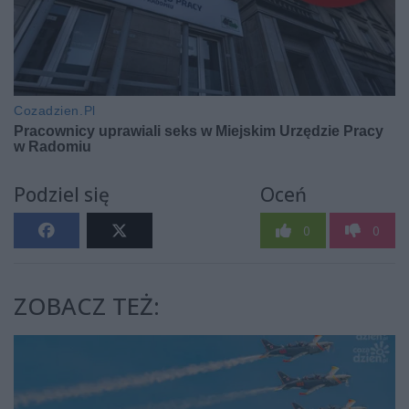
Podziel się
Oceń
0
0
ZOBACZ TEŻ: