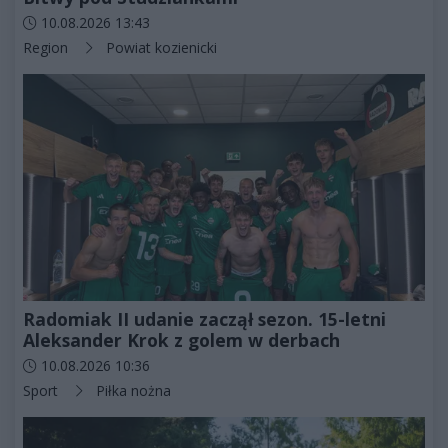
Data dodania artykułu:
10.08.2026 13:43
Kategorie artykułu:
Region
Powiat kozienicki
Radomiak II udanie zaczął sezon. 15-letni
Aleksander Krok z golem w derbach
Data dodania artykułu:
10.08.2026 10:36
Kategorie artykułu:
Sport
Piłka nożna