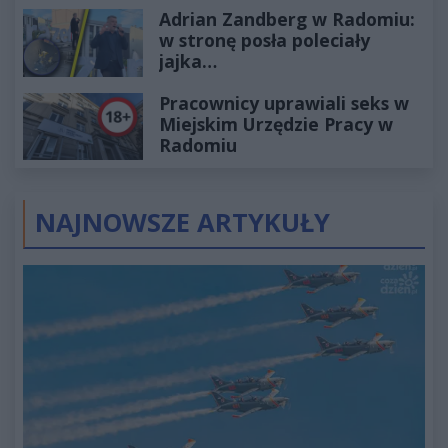
Adrian Zandberg w Radomiu:
złotych
w stronę posła poleciały
jajka…
Pracownicy uprawiali seks w
Miejskim Urzędzie Pracy w
Radomiu
NAJNOWSZE ARTYKUŁY