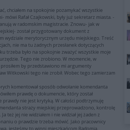
ać, chciałem na spokojnie pozamykać wszystkie
 mówi Rafał Czajkowski, były już sekretarz miasta. -
 panują w radomskim magistracie. Znowu- jak w
ejskiej- został przygotowany dokument z
m wydziale merytorycznym urzędu miejskiego. Treść
jach, nie ma tu żadnych przesłanek dotyczących
ku trzeba było na spokojnie zważyć wszystkie moje
w urzędzie. Tego nie zrobiono. W momencie, w
, prosiłem by przedstawiono mi argumenty
aw Witkowski tego nie zrobił. Wobec tego zamierzam
w których komentował sposób odwołanie komendanta
mówiłem prawdę o dokumencie, który został
 prawdy nie jest krytyką. W całości podtrzymuję
mendanta straży miejskiej przeprowadzono, kontrolę
a też jej nie widziałem i nie widział jej żaden z
naniu o prawdzie trzeba mówić. Jako pracownicy
wa, jesteśmy to winni mieszkańcom Radomia.