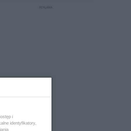
REKLAMA
ostęp i
lne identyfikatory,
iania