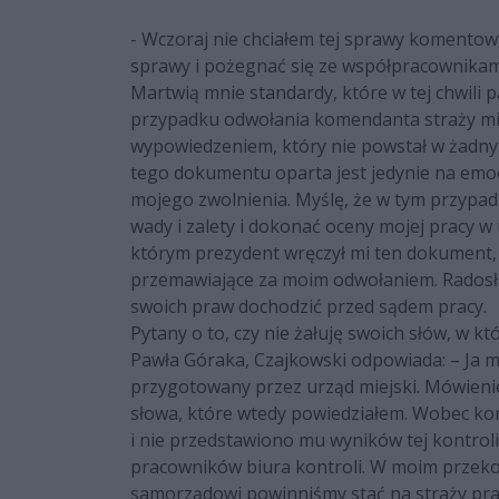
- Wczoraj nie chciałem tej sprawy komentow
sprawy i pożegnać się ze współpracownikami-
Martwią mnie standardy, które w tej chwili
przypadku odwołania komendanta straży mi
wypowiedzeniem, który nie powstał w żadny
tego dokumentu oparta jest jedynie na emoc
mojego zwolnienia. Myślę, że w tym przypad
wady i zalety i dokonać oceny mojej pracy 
którym prezydent wręczył mi ten dokument
przemawiające za moim odwołaniem. Radosł
swoich praw dochodzić przed sądem pracy.
Pytany o to, czy nie żałuję swoich słów, 
Pawła Góraka, Czajkowski odpowiada: – Ja 
przygotowany przez urząd miejski. Mówienie
słowa, które wtedy powiedziałem. Wobec ko
i nie przedstawiono mu wyników tej kontroli. J
pracowników biura kontroli. W moim przeko
samorządowi powinniśmy stać na straży pra