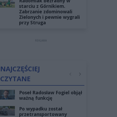
Radomiak bezradny w
starciu z Górnikiem.
Zabrzanie zdominowali
Zielonych i pewnie wygrali
przy Struga
REKLAMA
NAJCZĘŚCIEJ
CZYTANE
Poprzednie
Następne
Poseł Radosław Fogiel objął
ważną funkcję
Po wypadku został
przetransportowany