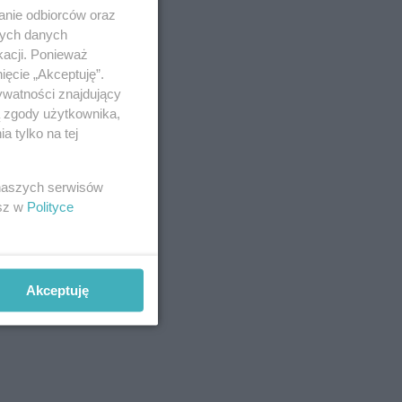
anie odbiorców oraz
nych danych
kacji. Ponieważ
ięcie „Akceptuję”.
ywatności znajdujący
ą zgody użytkownika,
 tylko na tej
 naszych serwisów
esz w
Polityce
Akceptuję