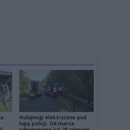
a.
Hulajnogi elektryczne pod
lupą policji. Od marca
ii
odnotowano już 28 zdarzeń