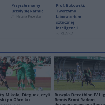
Przyszłe mamy
Prof. Bukowski:
uczyły się karmić
Tworzymy
Autor artykułu:
Natalia Pętelska
laboratorium
sztucznej
inteligencji
Autor artykułu:
RED/KD
ty Mikołaj Dieguez, czyli
Ruszyła Decathlon IV Lig
ski po Górniku
Remis Broni Radom,
derbowa wygrana Energ