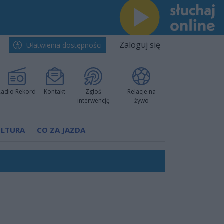
Zaloguj się
Ułatwienia dostępności
Radio Rekord
Kontakt
Zgłoś
Relacje na
interwencję
żywo
ULTURA
CO ZA JAZDA
h i pewnie wygrali przy Struga