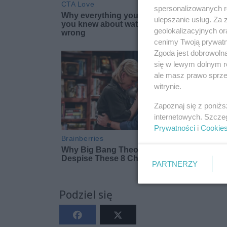
spersonalizowanych re
ulepszanie usług. Za
geolokalizacyjnych or
cenimy Twoją prywatno
Zgoda jest dobrowoln
się w lewym dolnym r
ale masz prawo sprzec
witrynie.
Zapoznaj się z poniż
internetowych. Szcze
Prywatności
i
Cookie
PARTNERZY
Podziel się