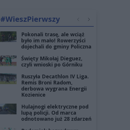
#WieszPierwszy
Poprzednie
Następne
Pokonali trasę, ale wciąż
było im mało! Rowerzyści
dojechali do gminy Policzna
Święty Mikołaj Dieguez,
czyli wnioski po Górniku
Ruszyła Decathlon IV Liga.
Remis Broni Radom,
derbowa wygrana Energii
Kozienice
Hulajnogi elektryczne pod
lupą policji. Od marca
odnotowano już 28 zdarzeń