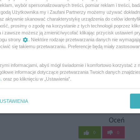
klam, wybór spersonalizowanych treści, pomiar reklam i treści, bad
 zgodą Użytkownika my i Zaufani Partnerzy możemy używać dokład
az aktywnie skanować charakterystykę urządzenia do celów identyfi
ść, prosimy o zgodę na korzystanie z tych technologii poprzez klikn
a i zawsze możesz ją zmienić/wycofać klikając przycisk ustawień pr
ogu strony
. Niektóre rodzaje przetwarzania danych nie wymagaj
iwić się takiemu przetwarzaniu. Preferencje będą miały zastosowania
szymi informacjami, abyś mógł świadomie i komfortowo korzystać z
gółowe informacje dotyczące przetwarzania Twoich danych znajdzi
s
. oraz po kliknięciu w „Ustawienia”.
USTAWIENIA
Oceń
0
0