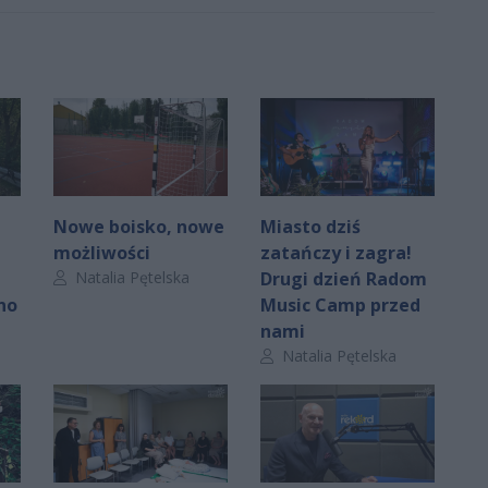
Nowe boisko, nowe
Miasto dziś
możliwości
zatańczy i zagra!
Autor artykułu:
Natalia Pętelska
Drugi dzień Radom
no
Music Camp przed
nami
Autor artykułu:
Natalia Pętelska