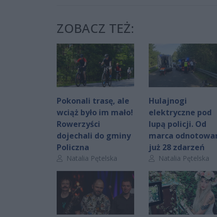
ZOBACZ TEŻ:
Pokonali trasę, ale
Hulajnogi
wciąż było im mało!
elektryczne pod
Rowerzyści
lupą policji. Od
dojechali do gminy
marca odnotowa
Policzna
już 28 zdarzeń
Autor artykułu:
Autor artykułu:
Natalia Pętelska
Natalia Pętelska