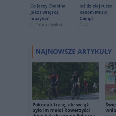
Co łączy Chopina,
Już dzisiaj rusza
jazz i wiejską
Radom Music
muzykę?
Camp!
Autor artykułu:
Autor artykułu:
Natalia Pętelska
ct
NAJNOWSZE ARTYKUŁY
Pokonali trasę, ale wciąż
Świę
było im mało! Rowerzyści
wnio
dojechali do gminy Policzna