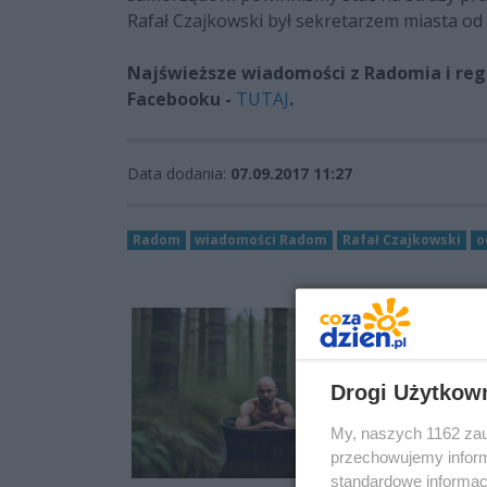
Rafał Czajkowski był sekretarzem miasta od 
Najświeższe wiadomości z Radomia i regi
Facebooku -
TUTAJ
.
Data dodania:
07.09.2017 11:27
Radom
wiadomości Radom
Rafał Czajkowski
o
Drogi Użytkow
My, naszych 1162 zau
przechowujemy informa
standardowe informac