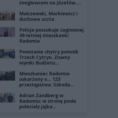
śmigłowcem na Józefów.
Historia mrozi krew w
Malczewski, Markiewicz i
żyłach
duchowa uczta
Policja poszukuje zaginionej
49-letniej mieszkanki
Radomia
Powstanie chytry pomnik
Trzech Cytryn. Znamy
wyniki Budżetu
Obywatelskiego 2027
Mieszkaniec Radomia
oskarżony o... 123
przestępstwa. Szkoda
wyceniona na ponad milion
Adrian Zandberg w
złotych
Radomiu: w stronę posła
poleciały jajka…