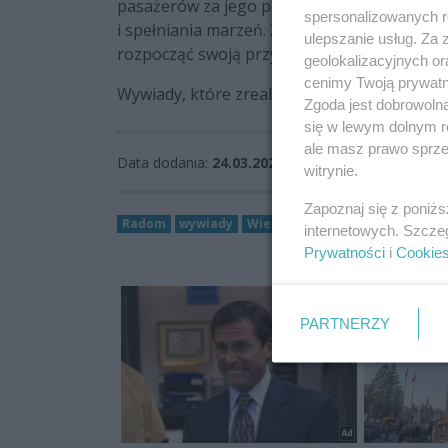
pasażerów za jego poczucie humoru, otwart
spersonalizowanych re
i spełniania marzeń. Z pewnością jest wzor
ulepszanie usług. Za
rozpocząć swoją przygodę w lotnictwie!
geolokalizacyjnych or
cenimy Twoją prywatno
Wywiady, które zrealizowano do tej pory dos
Zgoda jest dobrowoln
się w lewym dolnym r
ale masz prawo sprzec
Data dodania:
24.03.2022 17:18
witrynie.
Zapoznaj się z poniż
Radom
wywiady
WieszPierwszy
zwolnieni z teo
internetowych. Szcze
Prywatności
i
Cookie
PARTNERZY