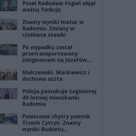
Poseł Radosław Fogiel objął
ważną funkcję
Znamy wyniki matur w
Radomiu. Zmiany w
czołówce stawki
Po wypadku został
przetransportowany
śmigłowcem na Józefów.
Historia mrozi krew w
Malczewski, Markiewicz i
żyłach
duchowa uczta
Policja poszukuje zaginionej
49-letniej mieszkanki
Radomia
Powstanie chytry pomnik
Trzech Cytryn. Znamy
wyniki Budżetu
Obywatelskiego 2027