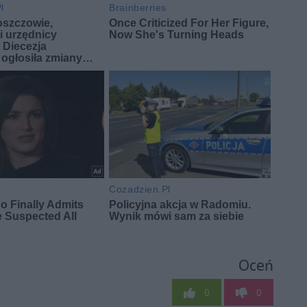
Oceń
0
0