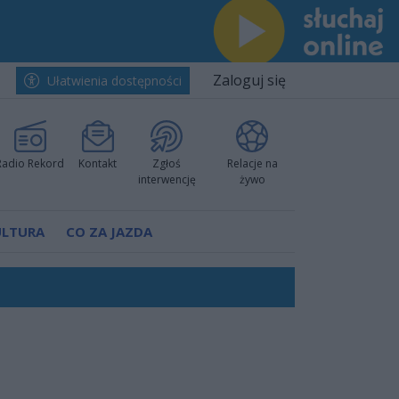
Zaloguj się
Ułatwienia dostępności
Radio Rekord
Kontakt
Zgłoś
Relacje na
interwencję
żywo
ULTURA
CO ZA JAZDA
ów pokazali klasę
rzowi
worzyć nową sportową tradycję"
ruchu