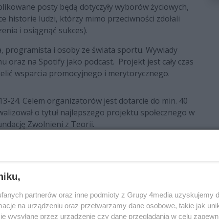
likowane posty będą dotyczyły wyborów życiowych,
ce historie ludzi, którzy mimo przeciwności zdołali
nia i osiągnąć sukces).
a, programista i osoby ze świata sportu. Wywiady
u oraz na Spotify jako podcast.
Projekt jest cały czas
elić wsparcia promocyjnego i merytorycznego.
13-24. C
elem organizatorów jest dotarcie do min. 40
ywalizował o tytuł najlepszego projektu społecznego w
dację Zwolnieni z Teorii.
emiera wywiadu z piątym gościem projektuYourWay!Jest
az licencjonowany pilot. Znany jest z telewizyjnego
ulisy pracy załogi samolotowej.
niku,
zygoda z lotnictwem rozpoczęła się bardzo
fanych partnerów oraz inne podmioty z Grupy 4media uzyskujemy d
o mu się dostać pracę. Obecnie pracuje jako steward
cje na urządzeniu oraz przetwarzamy dane osobowe, takie jak unika
est niezwykłą osobą, którą pokochało tysiące widzów i
je wysyłane przez urządzenie czy dane przeglądania w celu zapewn