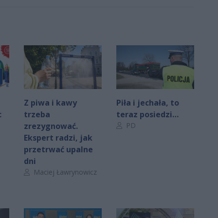
Z piwa i kawy
Piła i jechała, to
c
trzeba
teraz posiedzi…
Autor artykułu:
zrezygnować.
PD
Ekspert radzi, jak
przetrwać upalne
dni
Autor artykułu:
Maciej Ławrynowicz