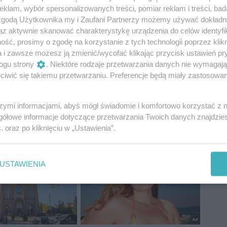
ość, szczerość oraz konsekwencję w dążeniu do celu
klam, wybór spersonalizowanych treści, pomiar reklam i treści, bad
em do naśladowania dla każdego kto chciałby
 zgodą Użytkownika my i Zaufani Partnerzy możemy używać dokład
az aktywnie skanować charakterystykę urządzenia do celów identyfi
ść, prosimy o zgodę na korzystanie z tych technologii poprzez klikn
tępne są tutaj:
YourWay
.
a i zawsze możesz ją zmienić/wycofać klikając przycisk ustawień pr
ogu strony
. Niektóre rodzaje przetwarzania danych nie wymagaj
iwić się takiemu przetwarzaniu. Preferencje będą miały zastosowania
szymi informacjami, abyś mógł świadomie i komfortowo korzystać z
rii
YourWay
gółowe informacje dotyczące przetwarzania Twoich danych znajdzi
s
. oraz po kliknięciu w „Ustawienia”.
USTAWIENIA