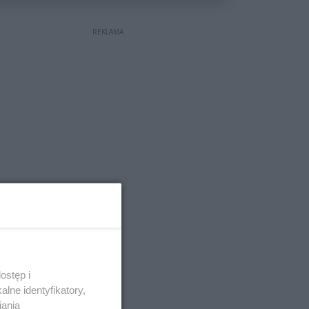
REKLAMA
ostęp i
lne identyfikatory,
iania