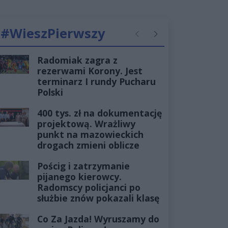
#WieszPierwszy
Poprzednie
Następne
Radomiak zagra z
rezerwami Korony. Jest
terminarz I rundy Pucharu
Polski
400 tys. zł na dokumentację
projektową. Wrażliwy
punkt na mazowieckich
drogach zmieni oblicze
Pościg i zatrzymanie
pijanego kierowcy.
Radomscy policjanci po
służbie znów pokazali klasę
Co Za Jazda! Wyruszamy do