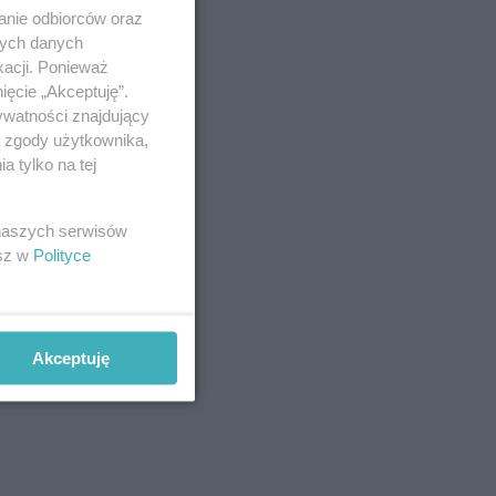
anie odbiorców oraz
nych danych
kacji. Ponieważ
ięcie „Akceptuję”.
ywatności znajdujący
ą zgody użytkownika,
 tylko na tej
 naszych serwisów
esz w
Polityce
Akceptuję