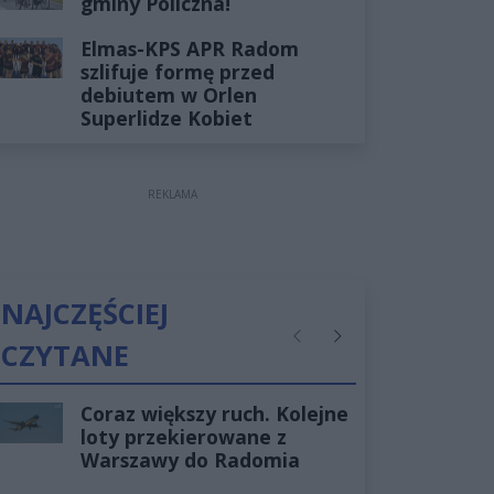
gminy Policzna!
Elmas-KPS APR Radom
szlifuje formę przed
debiutem w Orlen
Superlidze Kobiet
REKLAMA
NAJCZĘŚCIEJ
CZYTANE
Poprzednie
Następne
Coraz większy ruch. Kolejne
loty przekierowane z
Warszawy do Radomia