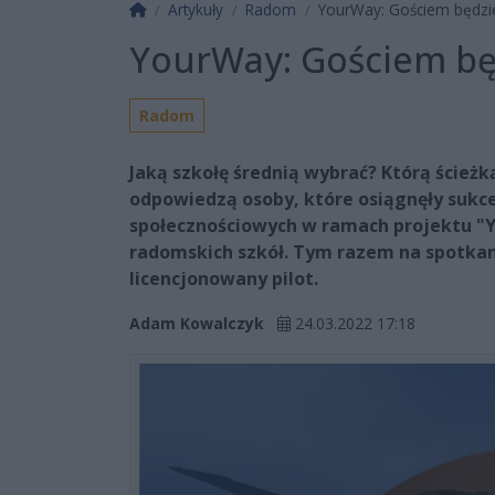
Strona główna
Artykuły
Radom
YourWay: Gościem będzie
YourWay: Gościem bę
Radom
Jaką szkołę średnią wybrać? Którą ścieżk
odpowiedzą osoby, które osiągnęły sukce
społecznościowych w ramach projektu "
radomskich szkół. Tym razem na spotkan
licencjonowany pilot.
Adam Kowalczyk
24.03.2022 17:18