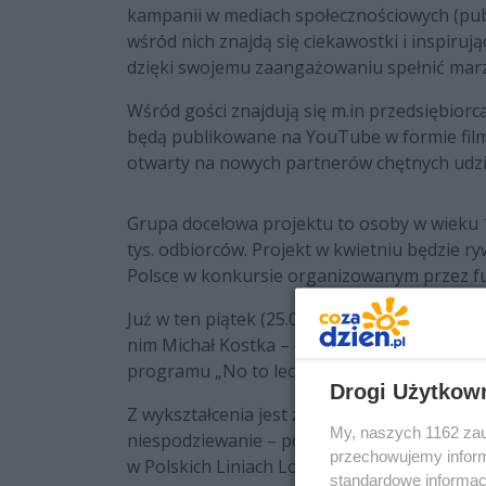
kampanii w mediach społecznościowych (pub
wśród nich znajdą się ciekawostki i inspirują
dzięki swojemu zaangażowaniu spełnić marze
Wśród gości znajdują się m.in przedsiębiorc
będą publikowane na YouTube w formie film
otwarty na nowych partnerów chętnych udzi
Grupa docelowa projektu to osoby w wieku 
tys. odbiorców. Projekt w kwietniu będzie r
Polsce w konkursie organizowanym przez fun
Już w ten piątek (25.03) po godz. 20:00 pr
nim Michał Kostka – doświadczony steward or
programu „No to lecę”, w którym pokazuje k
Drogi Użytkow
Z wykształcenia jest żywieniowcem, jego pr
My, naszych 1162 zau
niespodziewanie – poszedł na casting i udał
przechowujemy informa
w Polskich Liniach Lotniczych LOT. Michał j
standardowe informac