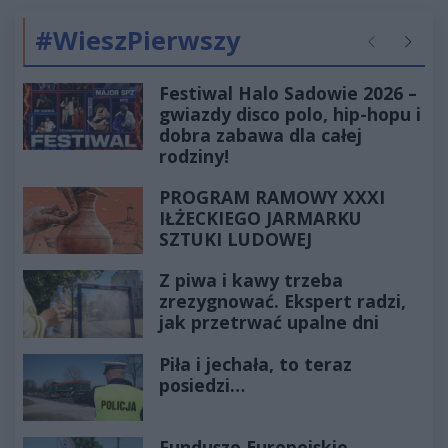
#WieszPierwszy
Poprzednie
Następ
Festiwal Halo Sadowie 2026 –
gwiazdy disco polo, hip-hopu i
dobra zabawa dla całej
rodziny!
PROGRAM RAMOWY XXXI
IŁŻECKIEGO JARMARKU
SZTUKI LUDOWEJ
Z piwa i kawy trzeba
zrezygnować. Ekspert radzi,
jak przetrwać upalne dni
Piła i jechała, to teraz
posiedzi…
Fundusze Europejskie