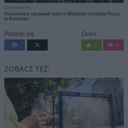
Podziel się
Oceń
0
0
ZOBACZ TEŻ: