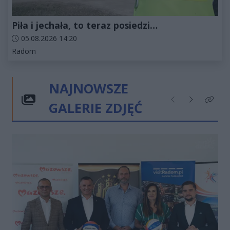
Piła i jechała, to teraz posiedzi…
Data dodania artykułu:
05.08.2026 14:20
Kategorie artykułu:
Radom
NAJNOWSZE
GALERIE ZDJĘĆ
Poprzednie
Następne
Kliknij