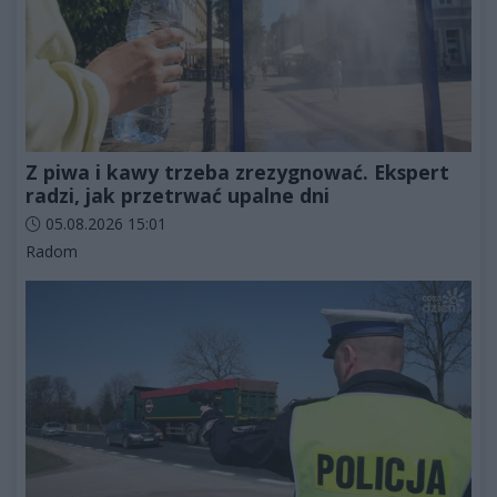
Z piwa i kawy trzeba zrezygnować. Ekspert
radzi, jak przetrwać upalne dni
Data dodania artykułu:
05.08.2026 15:01
Kategorie artykułu:
Radom