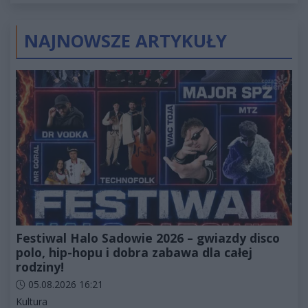
2027
NAJNOWSZE ARTYKUŁY
Festiwal Halo Sadowie 2026 – gwiazdy disco
polo, hip-hopu i dobra zabawa dla całej
rodziny!
Data dodania artykułu:
05.08.2026 16:21
Kategorie artykułu:
Kultura