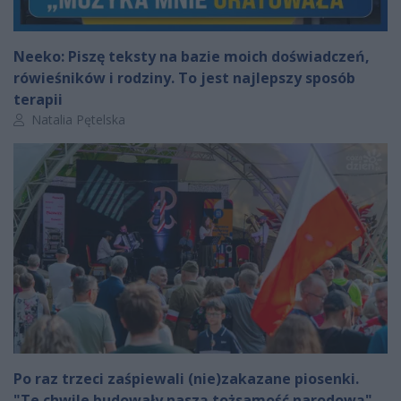
Neeko: Piszę teksty na bazie moich doświadczeń,
rówieśników i rodziny. To jest najlepszy sposób
terapii
Autor artykułu:
Natalia Pętelska
Po raz trzeci zaśpiewali (nie)zakazane piosenki.
"Te chwile budowały naszą tożsamość narodową"