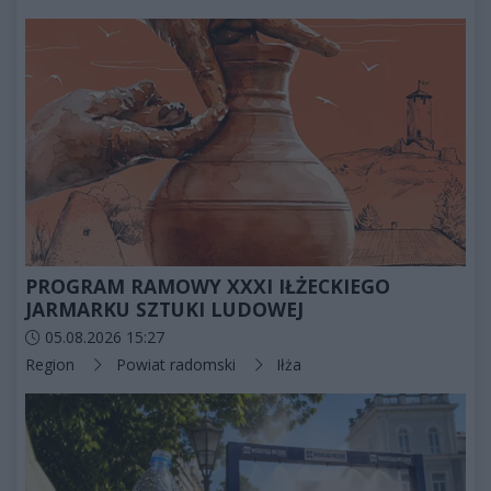
PROGRAM RAMOWY XXXI IŁŻECKIEGO
JARMARKU SZTUKI LUDOWEJ
Data dodania artykułu:
05.08.2026 15:27
Kategorie artykułu:
Region
Powiat radomski
Iłża