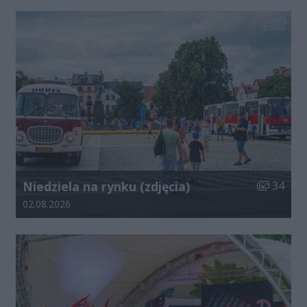
Liczba zdj
Niedziela na rynku (zdjęcia)
34
Data dodania galerii:
02.08.2026