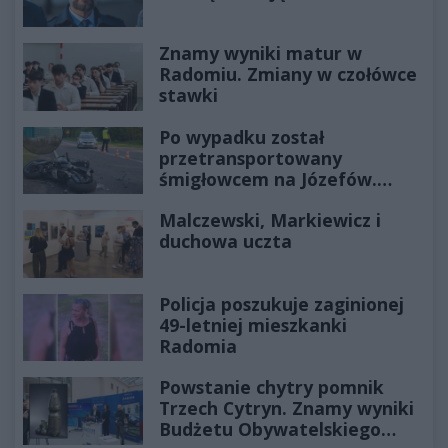
Znamy wyniki matur w
Radomiu. Zmiany w czołówce
stawki
Po wypadku został
przetransportowany
śmigłowcem na Józefów.
Historia mrozi krew w żyłach
Malczewski, Markiewicz i
duchowa uczta
Policja poszukuje zaginionej
49-letniej mieszkanki
Radomia
Powstanie chytry pomnik
Trzech Cytryn. Znamy wyniki
Budżetu Obywatelskiego