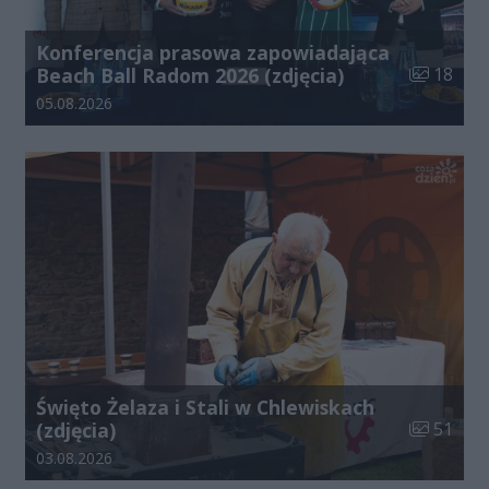
Konferencja prasowa zapowiadająca
Liczba zdj
Beach Ball Radom 2026 (zdjęcia)
18
Data dodania galerii:
05.08.2026
Święto Żelaza i Stali w Chlewiskach
Liczba zdj
(zdjęcia)
51
Data dodania galerii:
03.08.2026