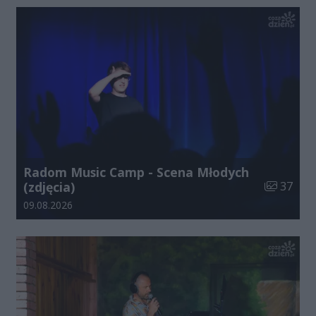
Radom Music Camp - Scena Młodych
Liczba zdj
(zdjęcia)
37
Data dodania galerii:
09.08.2026