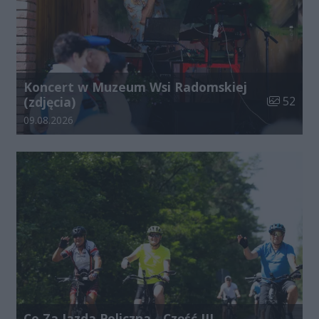
Koncert w Muzeum Wsi Radomskiej
Liczba zdj
(zdjęcia)
52
Data dodania galerii:
09.08.2026
Co Za Jazda Policzna - Część III