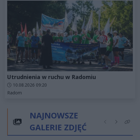
Utrudnienia w ruchu w Radomiu
Data dodania artykułu:
10.08.2026 09:20
Kategorie artykułu:
Radom
NAJNOWSZE
GALERIE ZDJĘĆ
Poprzednie
Następne
Kliknij