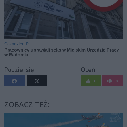
Podziel się
Oceń
0
0
ZOBACZ TEŻ: