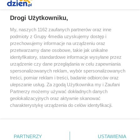
REKLAMA
Drogi Użytkowniku,
My, naszych 1162 zaufanych partnerów oraz inne
podmioty z Grupy 4media uzyskujemy dostęp i
przechowujemy informacje na urządzeniu oraz
przetwarzamy dane osobowe, takie jak unikalne
identyfikatory, standardowe informacje wysyłane przez
urządzenie czy dane przeglądania w celu zapewniania
spersonalizowanych reklam, wybór spersonalizowanych
Redakcja
Reklama
Prywatność
Praca Łódź
treści, pomiar reklam i treści, badanie odbiorców oraz
the:protocol
ulepszanie usług. Za zgodą Użytkownika my i Zaufani
Partnerzy możemy używać dokładnych danych
geolokalizacyjnych oraz aktywnie skanować
charakterystykę urządzenia do celów identyfikacji.
Ponieważ cenimy Twoją prywatność, prosimy o zgodę na
Szukaj
korzystanie z tych technologii poprzez kliknięcie
„Akceptuję”. Zgoda jest dobrowolna i zawsze możesz ją
zmienić/wycofać klikając przycisk ustawień prywatności
Facebook.com
Youtube.com
PARTNERZY
USTAWIENIA
znajdujący się w lewym dolnym rogu strony
. Niektóre