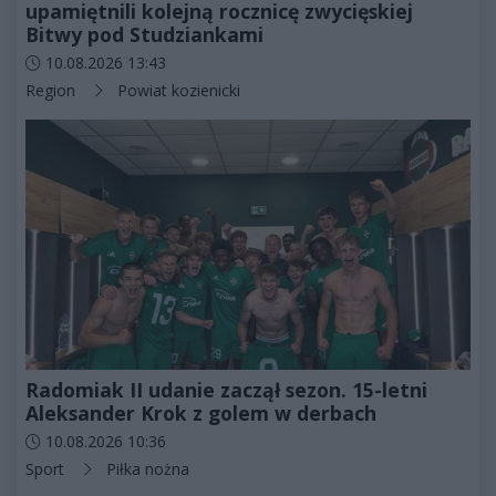
upamiętnili kolejną rocznicę zwycięskiej
Bitwy pod Studziankami
Data dodania artykułu:
10.08.2026 13:43
Kategorie artykułu:
Region
Powiat kozienicki
Radomiak II udanie zaczął sezon. 15-letni
Aleksander Krok z golem w derbach
Data dodania artykułu:
10.08.2026 10:36
Kategorie artykułu:
Sport
Piłka nożna