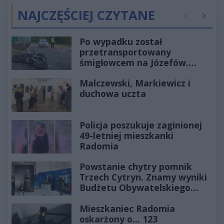
NAJCZĘŚCIEJ CZYTANE
Poprzednie
Następ
Po wypadku został
przetransportowany
śmigłowcem na Józefów.
Historia mrozi krew w żyłach
Malczewski, Markiewicz i
duchowa uczta
Policja poszukuje zaginionej
49-letniej mieszkanki
Radomia
Powstanie chytry pomnik
Trzech Cytryn. Znamy wyniki
Budżetu Obywatelskiego
2027
Mieszkaniec Radomia
oskarżony o... 123