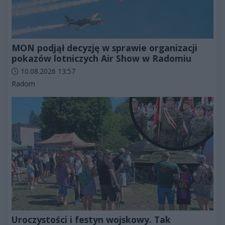
MON podjął decyzję w sprawie organizacji
pokazów lotniczych Air Show w Radomiu
Data dodania artykułu:
10.08.2026 13:57
Kategorie artykułu:
Radom
Uroczystości i festyn wojskowy. Tak