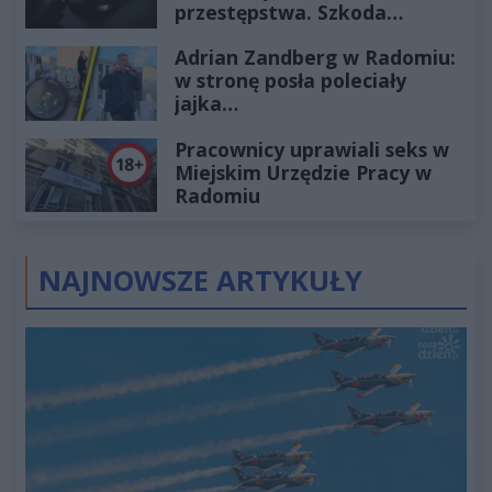
przestępstwa. Szkoda
wyceniona na ponad milion
Adrian Zandberg w Radomiu:
złotych
w stronę posła poleciały
jajka…
Pracownicy uprawiali seks w
Miejskim Urzędzie Pracy w
Radomiu
NAJNOWSZE ARTYKUŁY