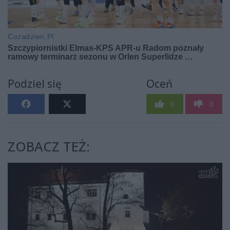
Podziel się
Oceń
0
0
ZOBACZ TEŻ: