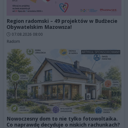
Region radomski – 49 projektów w Budżecie
Obywatelskim Mazowsza!
Data dodania artykułu:
07.08.2026 08:00
Kategorie artykułu:
Radom
ARTYKUŁ SPONSOROWANY
Nowoczesny dom to nie tylko fotowoltaika.
Co naprawdę decyduje o niskich rachunkach?