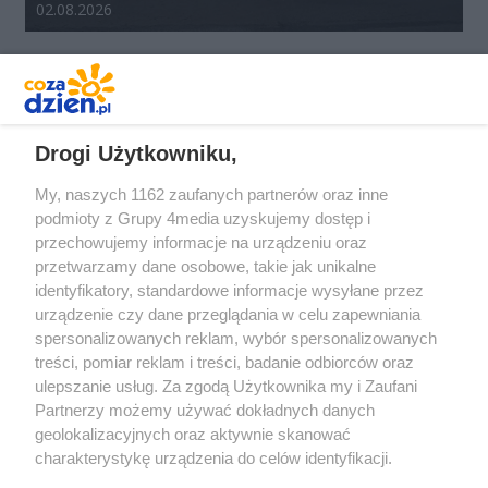
Data dodania galerii:
02.08.2026
REKLAMA
Drogi Użytkowniku,
My, naszych 1162 zaufanych partnerów oraz inne
podmioty z Grupy 4media uzyskujemy dostęp i
przechowujemy informacje na urządzeniu oraz
przetwarzamy dane osobowe, takie jak unikalne
identyfikatory, standardowe informacje wysyłane przez
urządzenie czy dane przeglądania w celu zapewniania
spersonalizowanych reklam, wybór spersonalizowanych
Redakcja
Reklama
Prywatność
Praca Łódź
treści, pomiar reklam i treści, badanie odbiorców oraz
the:protocol
ulepszanie usług. Za zgodą Użytkownika my i Zaufani
Partnerzy możemy używać dokładnych danych
geolokalizacyjnych oraz aktywnie skanować
charakterystykę urządzenia do celów identyfikacji.
Ponieważ cenimy Twoją prywatność, prosimy o zgodę na