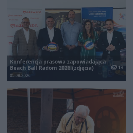
Konferencja prasowa zapowiadająca
Liczba zdj
Beach Ball Radom 2026 (zdjęcia)
18
Data dodania galerii:
05.08.2026