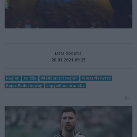
Data dodania:
20.03.2021 09:25
Region
kolizja
wiadomości region
WieszPierwszy
Rajec Poduchowny
osp jedlnia letnisko