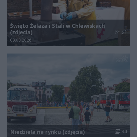
Święto Żelaza i Stali w Chlewiskach
Liczba zdj
(zdjęcia)
51
Data dodania galerii:
03.08.2026
Liczba zdj
Niedziela na rynku (zdjęcia)
34