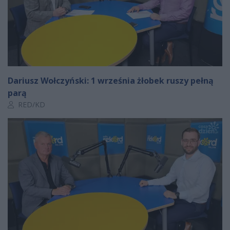
Dariusz Wołczyński: 1 września żłobek ruszy pełną
parą
Autor artykułu:
RED/KD