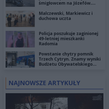
śmigłowcem na Józefów.
Historia mrozi krew w żyłach
Malczewski, Markiewicz i
duchowa uczta
Policja poszukuje zaginionej
49-letniej mieszkanki
Radomia
Powstanie chytry pomnik
Trzech Cytryn. Znamy wyniki
Budżetu Obywatelskiego
2027
NAJNOWSZE ARTYKUŁY