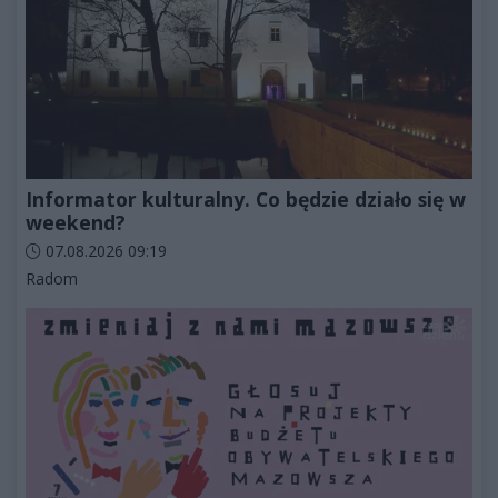
Informator kulturalny. Co będzie działo się w
weekend?
Data dodania artykułu:
07.08.2026 09:19
Kategorie artykułu:
Radom