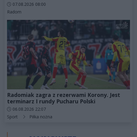
Data dodania artykułu:
07.08.2026 08:00
Kategorie artykułu:
Radom
Radomiak zagra z rezerwami Korony. Jest
terminarz I rundy Pucharu Polski
Data dodania artykułu:
06.08.2026 22:07
Kategorie artykułu:
Sport
Piłka nożna