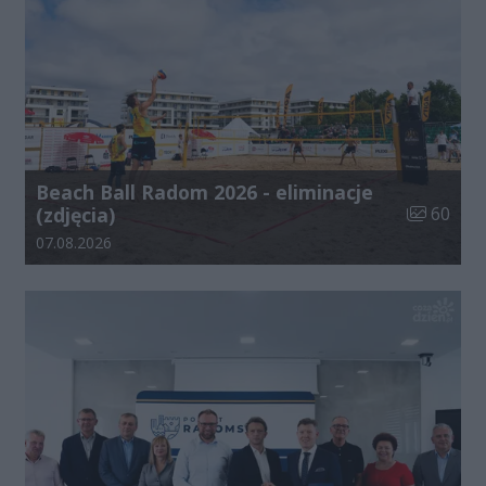
Beach Ball Radom 2026 - eliminacje
Liczba zdj
(zdjęcia)
60
Data dodania galerii:
07.08.2026