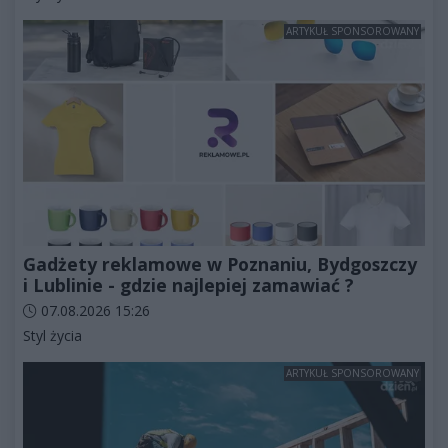
ARTYKUŁ SPONSOROWANY
Gadżety reklamowe w Poznaniu, Bydgoszczy
i Lublinie - gdzie najlepiej zamawiać ?
Data dodania artykułu:
07.08.2026 15:26
Kategorie artykułu:
Styl życia
ARTYKUŁ SPONSOROWANY