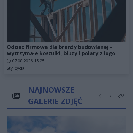
Odzież firmowa dla branży budowlanej –
wytrzymałe koszulki, bluzy i polary z logo
Data dodania artykułu:
07.08.2026 15:25
Kategorie artykułu:
Styl życia
NAJNOWSZE
GALERIE ZDJĘĆ
Poprzednie
Następne
Kliknij