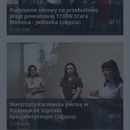
Podpisanie umowy na przebudowę
drogi powiatowej 1133W Stara
Liczba zdj
Błotnica - Jedlanka (zdjęcia)
11
Data dodania galerii:
07.08.2026
Warsztaty karmienia piersią w
Radomskim Szpitalu
Liczba zdj
Specjalistycznym (zdjęcia)
17
Data dodania galerii:
07.08.2026