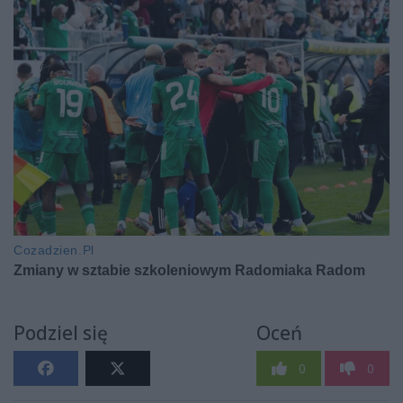
Podziel się
Oceń
0
0