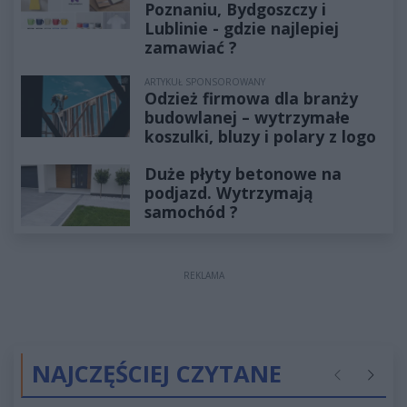
Poznaniu, Bydgoszczy i
Lublinie - gdzie najlepiej
zamawiać ?
ARTYKUŁ SPONSOROWANY
Odzież firmowa dla branży
budowlanej – wytrzymałe
koszulki, bluzy i polary z logo
Duże płyty betonowe na
podjazd. Wytrzymają
samochód ?
REKLAMA
NAJCZĘŚCIEJ CZYTANE
Poprzednie
Następ