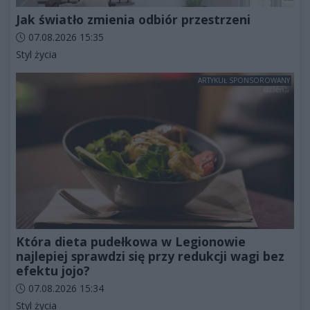
Jak światło zmienia odbiór przestrzeni
Data dodania artykułu:
07.08.2026 15:35
Kategorie artykułu:
Styl życia
ARTYKUŁ SPONSOROWANY
Która dieta pudełkowa w Legionowie
najlepiej sprawdzi się przy redukcji wagi bez
efektu jojo?
Data dodania artykułu:
07.08.2026 15:34
Kategorie artykułu:
Styl życia