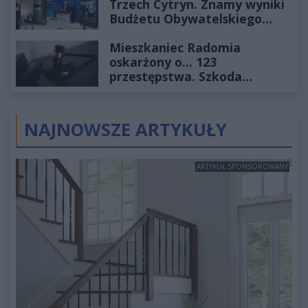
Trzech Cytryn. Znamy wyniki
Budżetu Obywatelskiego
2027
Mieszkaniec Radomia
oskarżony o... 123
przestępstwa. Szkoda
wyceniona na ponad milion
złotych
NAJNOWSZE ARTYKUŁY
ARTYKUŁ SPONSOROWANY