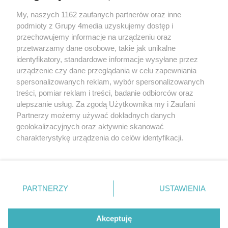
My, naszych 1162 zaufanych partnerów oraz inne
podmioty z Grupy 4media uzyskujemy dostęp i
przechowujemy informacje na urządzeniu oraz
przetwarzamy dane osobowe, takie jak unikalne
identyfikatory, standardowe informacje wysyłane przez
urządzenie czy dane przeglądania w celu zapewniania
spersonalizowanych reklam, wybór spersonalizowanych
Redakcja
Reklama
Prywatność
Praca Łódź
treści, pomiar reklam i treści, badanie odbiorców oraz
the:protocol
ulepszanie usług. Za zgodą Użytkownika my i Zaufani
Partnerzy możemy używać dokładnych danych
geolokalizacyjnych oraz aktywnie skanować
charakterystykę urządzenia do celów identyfikacji.
Ponieważ cenimy Twoją prywatność, prosimy o zgodę na
Szukaj
korzystanie z tych technologii poprzez kliknięcie
„Akceptuję”. Zgoda jest dobrowolna i zawsze możesz ją
zmienić/wycofać klikając przycisk ustawień prywatności
Facebook.com
Youtube.com
PARTNERZY
USTAWIENIA
znajdujący się w lewym dolnym rogu strony
. Niektóre
rodzaje przetwarzania danych nie wymagają zgody
użytkownika, ale masz prawo sprzeciwić się takiemu
Akceptuję
przetwarzaniu. Preferencje będą miały zastosowania tylko