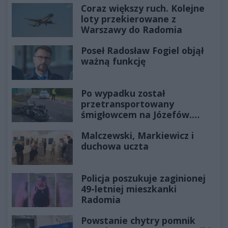
Coraz większy ruch. Kolejne
loty przekierowane z
Warszawy do Radomia
Poseł Radosław Fogiel objął
ważną funkcję
Po wypadku został
przetransportowany
śmigłowcem na Józefów.
Historia mrozi krew w żyłach
Malczewski, Markiewicz i
duchowa uczta
Policja poszukuje zaginionej
49-letniej mieszkanki
Radomia
Powstanie chytry pomnik