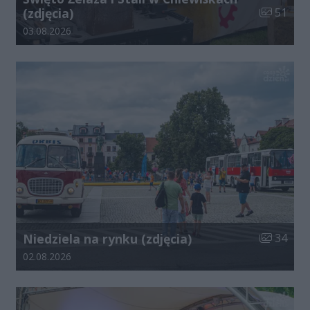
Liczba zdj
(zdjęcia)
51
Data dodania galerii:
03.08.2026
Liczba zdj
Niedziela na rynku (zdjęcia)
34
Data dodania galerii:
02.08.2026