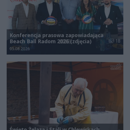
Konferencja prasowa zapowiadająca
Liczba zdj
Beach Ball Radom 2026 (zdjęcia)
18
Data dodania galerii:
05.08.2026
Święto Żelaza i Stali w Chlewiskach