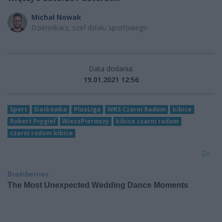
Michał Nowak
Dziennikarz, szef działu sportowego
Data dodania:
19.01.2021 12:56
Sport
Siatkówka
PlusLiga
WKS Czarni Radom
kibice
Robert Prygiel
WieszPierwszy
kibice czarni radom
czarni radom kibice