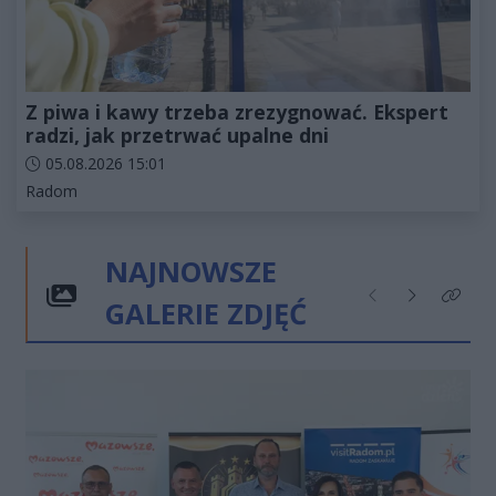
Z piwa i kawy trzeba zrezygnować. Ekspert
radzi, jak przetrwać upalne dni
Data dodania artykułu:
05.08.2026 15:01
Kategorie artykułu:
Radom
NAJNOWSZE
GALERIE ZDJĘĆ
Poprzednie
Następne
Kliknij