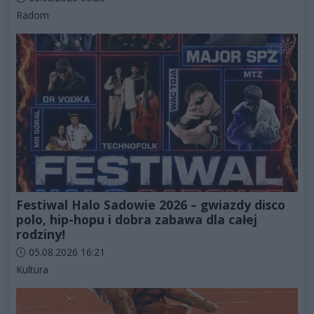
Kategorie artykułu:
Radom
Festiwal Halo Sadowie 2026 – gwiazdy disco
polo, hip-hopu i dobra zabawa dla całej
rodziny!
Data dodania artykułu:
05.08.2026 16:21
Kategorie artykułu:
Kultura