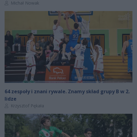
Autor artykułu:
Michał Nowak
64 zespoły i znani rywale. Znamy skład grupy B w 2.
lidze
Autor artykułu:
Krzysztof Pękała