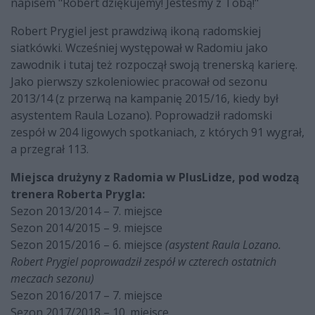
napisem "Robert dziękujemy! Jesteśmy z Tobą!"
Robert Prygiel jest prawdziwą ikoną radomskiej
siatkówki. Wcześniej występował w Radomiu jako
zawodnik i tutaj też rozpoczął swoją trenerską karierę.
Jako pierwszy szkoleniowiec pracował od sezonu
2013/14 (z przerwą na kampanię 2015/16, kiedy był
asystentem Raula Lozano). Poprowadził radomski
zespół w 204 ligowych spotkaniach, z których 91 wygrał,
a przegrał 113.
Miejsca drużyny z Radomia w PlusLidze, pod wodzą
trenera Roberta Prygla:
Sezon 2013/2014 – 7. miejsce
Sezon 2014/2015 – 9. miejsce
Sezon 2015/2016 – 6. miejsce
(asystent Raula Lozano.
Robert Prygiel poprowadził zespół w czterech ostatnich
meczach sezonu)
Sezon 2016/2017 – 7. miejsce
Sezon 2017/2018 – 10. miejsce