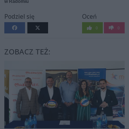
Podziel się
Oceń
0
0
ZOBACZ TEŻ: