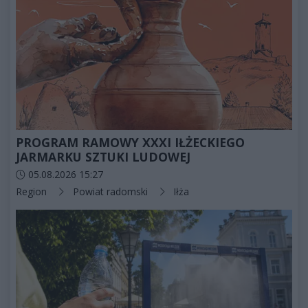
PROGRAM RAMOWY XXXI IŁŻECKIEGO
JARMARKU SZTUKI LUDOWEJ
Data dodania artykułu:
05.08.2026 15:27
Kategorie artykułu:
Region
Powiat radomski
Iłża