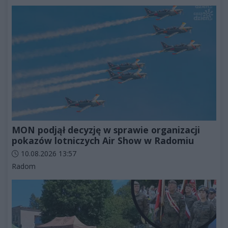
MON podjął decyzję w sprawie organizacji
pokazów lotniczych Air Show w Radomiu
Data dodania artykułu:
10.08.2026 13:57
Kategorie artykułu:
Radom