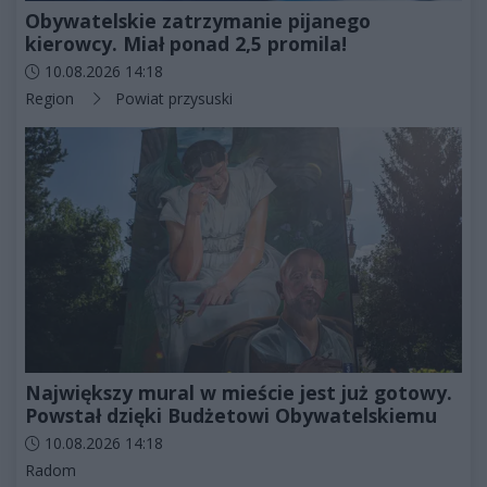
Obywatelskie zatrzymanie pijanego
kierowcy. Miał ponad 2,5 promila!
Data dodania artykułu:
10.08.2026 14:18
Kategorie artykułu:
Region
Powiat przysuski
Największy mural w mieście jest już gotowy.
Powstał dzięki Budżetowi Obywatelskiemu
Data dodania artykułu:
10.08.2026 14:18
Kategorie artykułu:
Radom