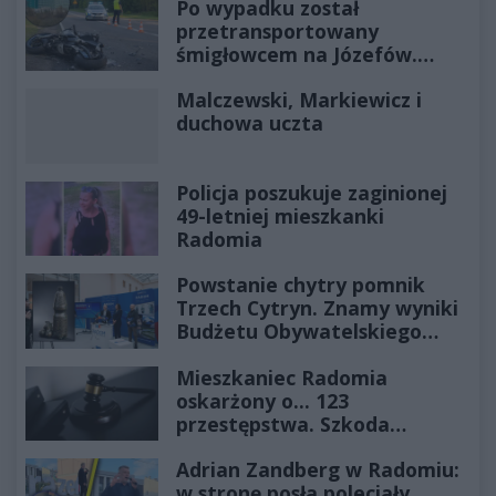
Po wypadku został
przetransportowany
śmigłowcem na Józefów.
Historia mrozi krew w żyłach
Malczewski, Markiewicz i
duchowa uczta
Policja poszukuje zaginionej
49-letniej mieszkanki
Radomia
Powstanie chytry pomnik
Trzech Cytryn. Znamy wyniki
Budżetu Obywatelskiego
2027
Mieszkaniec Radomia
oskarżony o... 123
przestępstwa. Szkoda
wyceniona na ponad milion
Adrian Zandberg w Radomiu:
złotych
w stronę posła poleciały