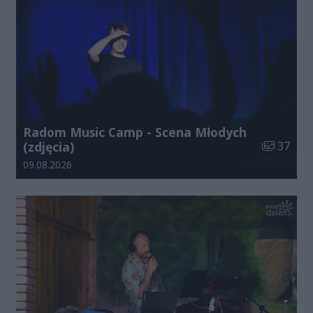
Radom Music Camp - Scena Młodych
Liczba zdj
(zdjęcia)
37
Data dodania galerii:
09.08.2026