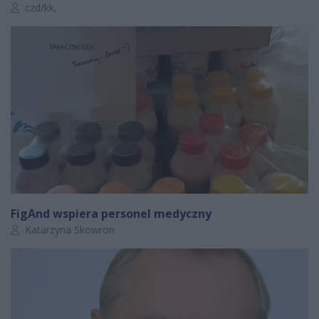
Autor artykułu:
czd/kk,
FigAnd wspiera personel medyczny
Autor artykułu:
Katarzyna Skowron