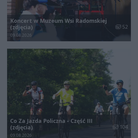
Koncert w Muzeum Wsi Radomskiej
Liczba zdj
(zdjęcia)
52
Data dodania galerii:
09.08.2026
Co Za Jazda Policzna - Część III
Liczba zdjęć
(zdjęcia)
104
Data dodania galerii:
09.08.2026