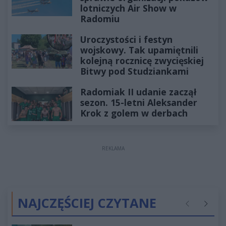
lotniczych Air Show w
Radomiu
Uroczystości i festyn
wojskowy. Tak upamiętnili
kolejną rocznicę zwycięskiej
Bitwy pod Studziankami
Radomiak II udanie zaczął
sezon. 15-letni Aleksander
Krok z golem w derbach
REKLAMA
NAJCZĘŚCIEJ CZYTANE
Poprzednie
Następ