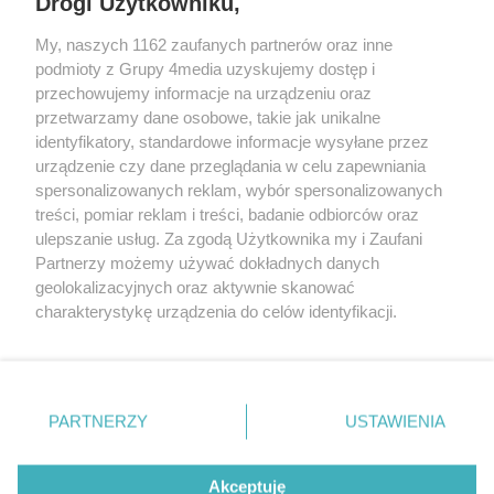
Drogi Użytkowniku,
My, naszych 1162 zaufanych partnerów oraz inne
podmioty z Grupy 4media uzyskujemy dostęp i
przechowujemy informacje na urządzeniu oraz
przetwarzamy dane osobowe, takie jak unikalne
identyfikatory, standardowe informacje wysyłane przez
urządzenie czy dane przeglądania w celu zapewniania
spersonalizowanych reklam, wybór spersonalizowanych
Redakcja
Reklama
Prywatność
Praca Łódź
treści, pomiar reklam i treści, badanie odbiorców oraz
the:protocol
ulepszanie usług. Za zgodą Użytkownika my i Zaufani
Partnerzy możemy używać dokładnych danych
geolokalizacyjnych oraz aktywnie skanować
charakterystykę urządzenia do celów identyfikacji.
Ponieważ cenimy Twoją prywatność, prosimy o zgodę na
Szukaj
korzystanie z tych technologii poprzez kliknięcie
„Akceptuję”. Zgoda jest dobrowolna i zawsze możesz ją
zmienić/wycofać klikając przycisk ustawień prywatności
Facebook.com
Youtube.com
PARTNERZY
USTAWIENIA
znajdujący się w lewym dolnym rogu strony
. Niektóre
rodzaje przetwarzania danych nie wymagają zgody
użytkownika, ale masz prawo sprzeciwić się takiemu
Akceptuję