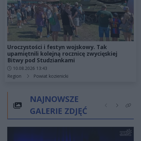
Uroczystości i festyn wojskowy. Tak
upamiętnili kolejną rocznicę zwycięskiej
Bitwy pod Studziankami
Data dodania artykułu:
10.08.2026 13:43
Kategorie artykułu:
Region
Powiat kozienicki
NAJNOWSZE
GALERIE ZDJĘĆ
Poprzednie
Następne
Kliknij