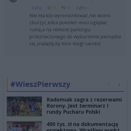
Cytuj
4
0
Zgłoś
Nie ma kto wyremontować,nie wolno
zburzyć,kilka pokoleń musi oglądać
ruinę,a na remont parkingu
przeznaczonego do wyburzenia pieniądze
się znalazły,by ktoś mógł zarobić
#WieszPierwszy
Poprzednie
Następ
Radomiak zagra z rezerwami
Korony. Jest terminarz I
rundy Pucharu Polski
400 tys. zł na dokumentację
projektową. Wrażliwy punkt