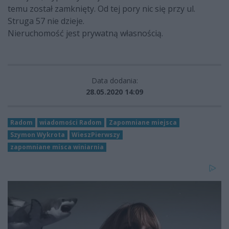
temu został zamknięty. Od tej pory nic się przy ul.
Struga 57 nie dzieje.
Nieruchomość jest prywatną własnością.
Data dodania:
28.05.2020 14:09
Radom
wiadomości Radom
Zapomniane miejsca
Szymon Wykrota
WieszPierwszy
zapomniane misca winiarnia