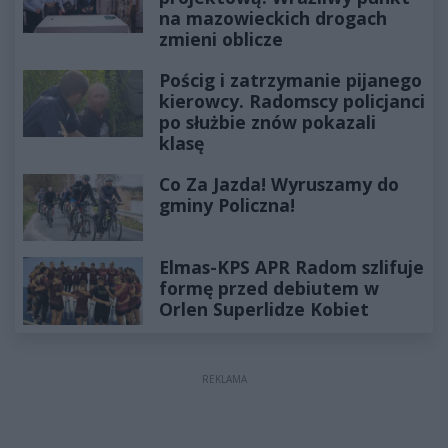
na mazowieckich drogach
zmieni oblicze
Pościg i zatrzymanie pijanego
kierowcy. Radomscy policjanci
po służbie znów pokazali
klasę
Co Za Jazda! Wyruszamy do
gminy Policzna!
Elmas-KPS APR Radom szlifuje
formę przed debiutem w
Orlen Superlidze Kobiet
REKLAMA