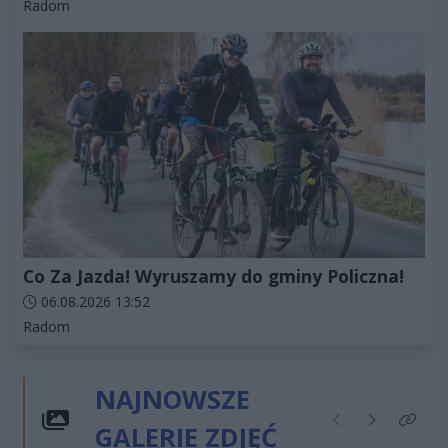
Kategorie artykułu:
Radom
Co Za Jazda! Wyruszamy do gminy Policzna!
Data dodania artykułu:
06.08.2026 13:52
Kategorie artykułu:
Radom
NAJNOWSZE
GALERIE ZDJĘĆ
Poprzednie
Następne
Kliknij