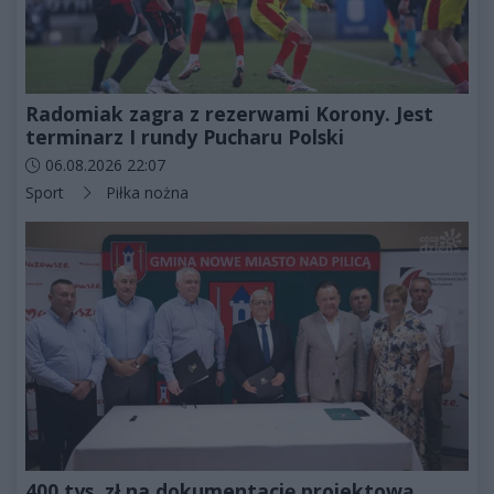
Radomiak zagra z rezerwami Korony. Jest
terminarz I rundy Pucharu Polski
Data dodania artykułu:
06.08.2026 22:07
Kategorie artykułu:
Sport
Piłka nożna
400 tys. zł na dokumentację projektową.