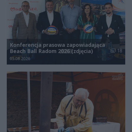
Konferencja prasowa zapowiadająca
Liczba zdj
Beach Ball Radom 2026 (zdjęcia)
18
Data dodania galerii:
05.08.2026