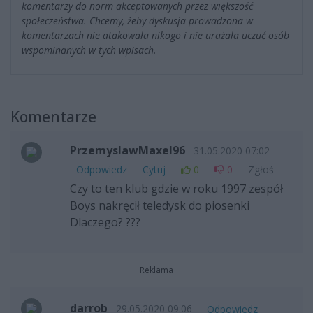
komentarzy do norm akceptowanych przez większość
społeczeństwa. Chcemy, żeby dyskusja prowadzona w
komentarzach nie atakowała nikogo i nie urażała uczuć osób
wspominanych w tych wpisach.
Komentarze
PrzemyslawMaxel96
31.05.2020 07:02
Odpowiedz
Cytuj
0
0
Zgłoś
Czy to ten klub gdzie w roku 1997 zespół
Boys nakręcił teledysk do piosenki
Dlaczego? ???
Reklama
darrob
29.05.2020 09:06
Odpowiedz