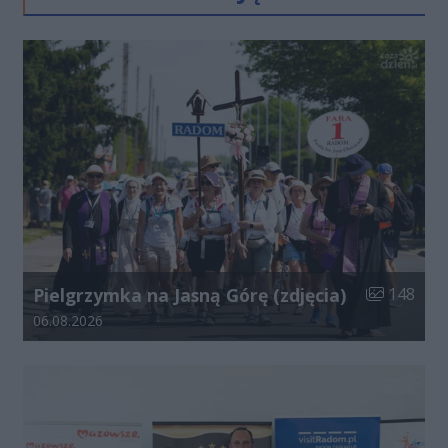
Liczba zdjęć
Pielgrzymka na Jasną Górę (zdjęcia)
148
Data dodania galerii:
06.08.2026