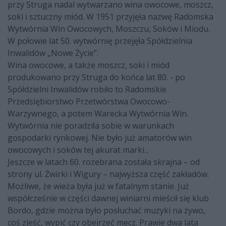
przy Struga nadal wytwarzano wina owocowe, moszcz,
soki i sztuczny miód. W 1951 przyjęła nazwę Radomska
Wytwórnia Win Owocowych, Moszczu, Soków i Miodu.
W połowie lat 50. wytwórnię przejęła Spółdzielnia
Inwalidów „Nowe Życie”.
Wina owocowe, a także moszcz, soki i miód
produkowano przy Struga do końca lat 80. - po
Spółdzielni Inwalidów robiło to Radomskie
Przedsiębiorstwo Przetwórstwa Owocowo-
Warzywnego, a potem Warecka Wytwórnia Win.
Wytwórnia nie poradziła sobie w warunkach
gospodarki rynkowej. Nie było już amatorów win
owocowych i soków tej akurat marki...
Jeszcze w latach 60. rozebrana została skrajna – od
strony ul. Żwirki i Wigury – najwyższa część zakładów.
Możliwe, że wieża była już w fatalnym stanie. Już
współcześnie w części dawnej winiarni mieścił się klub
Bordo, gdzie można było posłuchać muzyki na żywo,
coś zjeść, wypić czy obejrzeć mecz. Prawie dwa lata