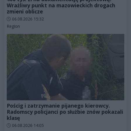
Wrażliwy punkt na mazowieckich drogach
zmieni oblicze
Data dodania artykułu:
06.08.2026 15:32
Kategorie artykułu:
Region
Pościg i zatrzymanie pijanego kierowcy.
Radomscy policjanci po służbie znów pokazali
klasę
Data dodania artykułu:
06.08.2026 14:05