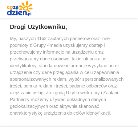
REKLAMA
Drogi Użytkowniku,
My, naszych 1162 zaufanych partnerów oraz inne
podmioty z Grupy 4media uzyskujemy dostęp i
przechowujemy informacje na urządzeniu oraz
przetwarzamy dane osobowe, takie jak unikalne
identyfikatory, standardowe informacje wysyłane przez
urządzenie czy dane przeglądania w celu zapewniania
spersonalizowanych reklam, wybór spersonalizowanych
Redakcja
Reklama
Prywatność
Praca Łódź
treści, pomiar reklam i treści, badanie odbiorców oraz
the:protocol
ulepszanie usług. Za zgodą Użytkownika my i Zaufani
Partnerzy możemy używać dokładnych danych
geolokalizacyjnych oraz aktywnie skanować
charakterystykę urządzenia do celów identyfikacji.
Ponieważ cenimy Twoją prywatność, prosimy o zgodę na
Szukaj
korzystanie z tych technologii poprzez kliknięcie
„Akceptuję”. Zgoda jest dobrowolna i zawsze możesz ją