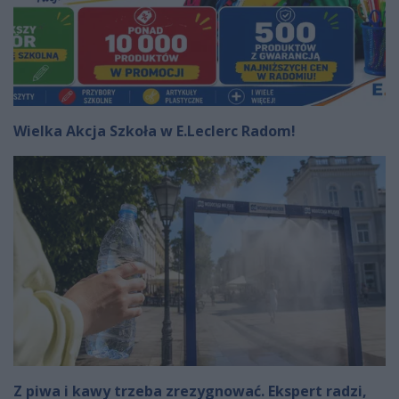
Wielka Akcja Szkoła w E.Leclerc Radom!
Z piwa i kawy trzeba zrezygnować. Ekspert radzi,