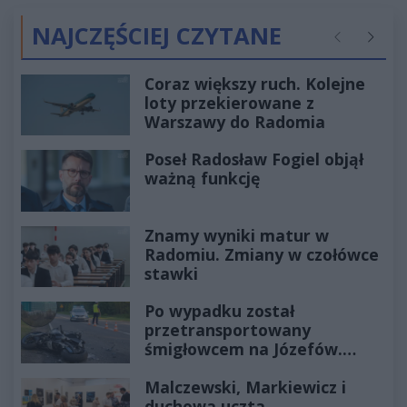
NAJCZĘŚCIEJ CZYTANE
Poprzednie
Następ
Coraz większy ruch. Kolejne
loty przekierowane z
Warszawy do Radomia
Poseł Radosław Fogiel objął
ważną funkcję
Znamy wyniki matur w
Radomiu. Zmiany w czołówce
stawki
Po wypadku został
przetransportowany
śmigłowcem na Józefów.
Historia mrozi krew w żyłach
Malczewski, Markiewicz i
duchowa uczta