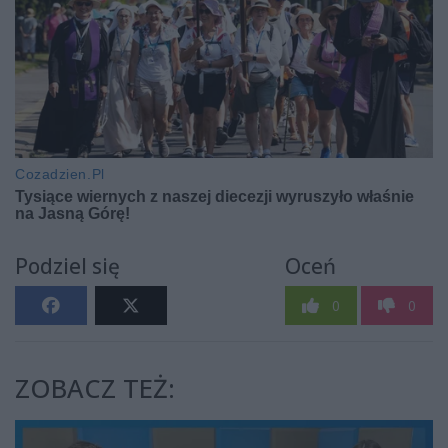
Podziel się
Oceń
0
0
ZOBACZ TEŻ: