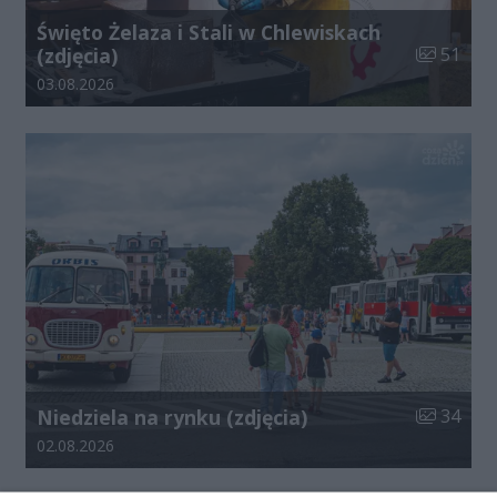
Święto Żelaza i Stali w Chlewiskach
Liczba zdj
(zdjęcia)
51
Data dodania galerii:
03.08.2026
Liczba zdj
Niedziela na rynku (zdjęcia)
34
Data dodania galerii:
02.08.2026