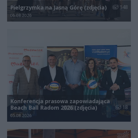
Liczba zdjęć
Pielgrzymka na Jasną Górę (zdjęcia)
148
Data dodania galerii:
06.08.2026
Konferencja prasowa zapowiadająca
Liczba zdj
Beach Ball Radom 2026 (zdjęcia)
18
Data dodania galerii:
05.08.2026