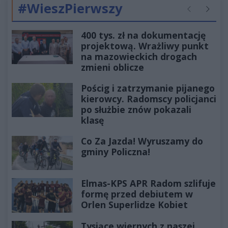
#WieszPierwszy
Poprzednie
Następ
400 tys. zł na dokumentację
projektową. Wrażliwy punkt
na mazowieckich drogach
zmieni oblicze
Pościg i zatrzymanie pijanego
kierowcy. Radomscy policjanci
po służbie znów pokazali
klasę
Co Za Jazda! Wyruszamy do
gminy Policzna!
Elmas-KPS APR Radom szlifuje
formę przed debiutem w
Orlen Superlidze Kobiet
Tysiące wiernych z naszej