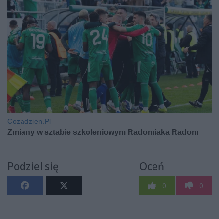
Podziel się
Oceń
0
0