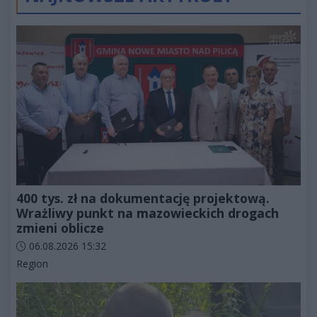
400 tys. zł na dokumentację projektową.
Wrażliwy punkt na mazowieckich drogach
zmieni oblicze
Data dodania artykułu:
06.08.2026 15:32
Kategorie artykułu:
Region