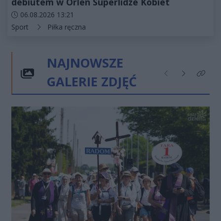
debiutem w Orlen Superlidze Kobiet
Data dodania artykułu:
06.08.2026 13:21
Kategorie artykułu:
Sport
Piłka ręczna
NAJNOWSZE
GALERIE ZDJĘĆ
Poprzednie
Następne
Kliknij