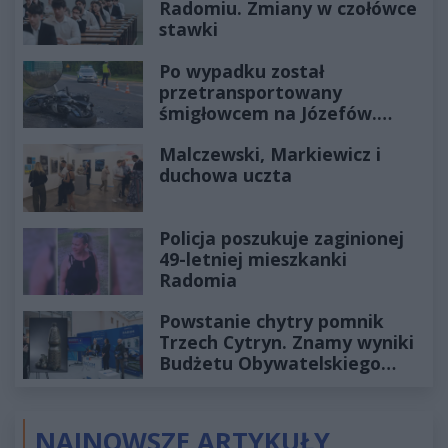
Radomiu. Zmiany w czołówce
stawki
Po wypadku został
przetransportowany
śmigłowcem na Józefów.
Historia mrozi krew w żyłach
Malczewski, Markiewicz i
duchowa uczta
Policja poszukuje zaginionej
49-letniej mieszkanki
Radomia
Powstanie chytry pomnik
Trzech Cytryn. Znamy wyniki
Budżetu Obywatelskiego
2027
NAJNOWSZE ARTYKUŁY