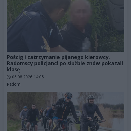
Pościg i zatrzymanie pijanego kierowcy.
Radomscy policjanci po służbie znów pokazali
klasę
Data dodania artykułu:
06.08.2026 14:05
Kategorie artykułu:
Radom