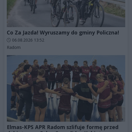
Co Za Jazda! Wyruszamy do gminy Policzna!
Data dodania artykułu:
06.08.2026 13:52
Kategorie artykułu:
Radom
Elmas-KPS APR Radom szlifuje formę przed