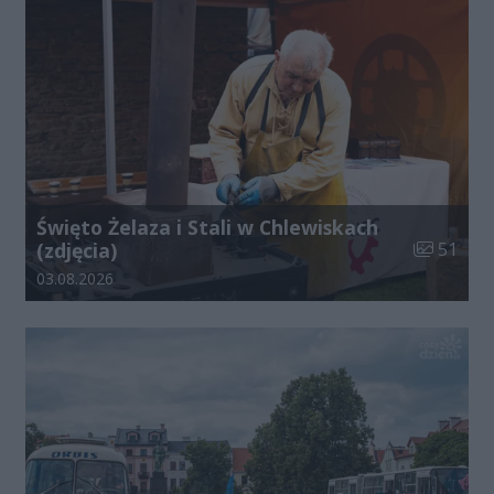
Święto Żelaza i Stali w Chlewiskach
Liczba zdj
(zdjęcia)
51
Data dodania galerii:
03.08.2026