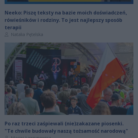
Neeko: Piszę teksty na bazie moich doświadczeń,
rówieśników i rodziny. To jest najlepszy sposób
terapii
Autor artykułu:
Natalia Pętelska
Po raz trzeci zaśpiewali (nie)zakazane piosenki.
"Te chwile budowały naszą tożsamość narodową"
Autor artykułu:
Maciej Ławrynowicz