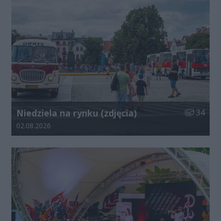
Liczba zdj
Niedziela na rynku (zdjęcia)
34
Data dodania galerii:
02.08.2026