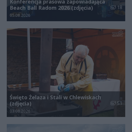
Konferencja prasowa zapowiadająca
Liczba zdj
Beach Ball Radom 2026 (zdjęcia)
18
Data dodania galerii:
05.08.2026
Święto Żelaza i Stali w Chlewiskach
Liczba zdj
(zdjęcia)
51
Data dodania galerii:
03.08.2026