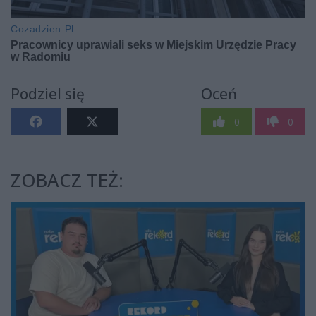
Podziel się
Oceń
0
0
ZOBACZ TEŻ: