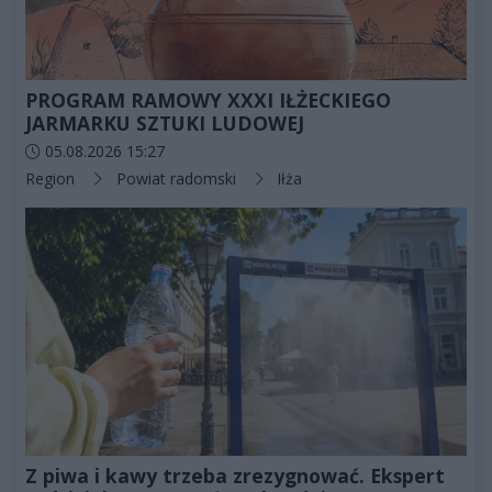
PROGRAM RAMOWY XXXI IŁŻECKIEGO
JARMARKU SZTUKI LUDOWEJ
Data dodania artykułu:
05.08.2026 15:27
Kategorie artykułu:
Region
Powiat radomski
Iłża
Z piwa i kawy trzeba zrezygnować. Ekspert