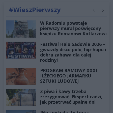
#WieszPierwszy
Poprzednie
Następ
W Radomiu powstaje
pierwszy mural poświęcony
księdzu Romanowi Kotlarzowi
Festiwal Halo Sadowie 2026 –
gwiazdy disco polo, hip-hopu i
dobra zabawa dla całej
rodziny!
PROGRAM RAMOWY XXXI
IŁŻECKIEGO JARMARKU
SZTUKI LUDOWEJ
Z piwa i kawy trzeba
zrezygnować. Ekspert radzi,
jak przetrwać upalne dni
Piła i jechała, to teraz