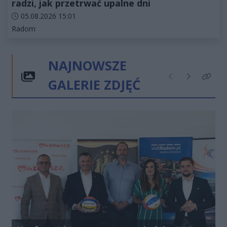
radzi, jak przetrwać upalne dni
Data dodania artykułu:
05.08.2026 15:01
Kategorie artykułu:
Radom
NAJNOWSZE
GALERIE ZDJĘĆ
Poprzednie
Następne
Kliknij