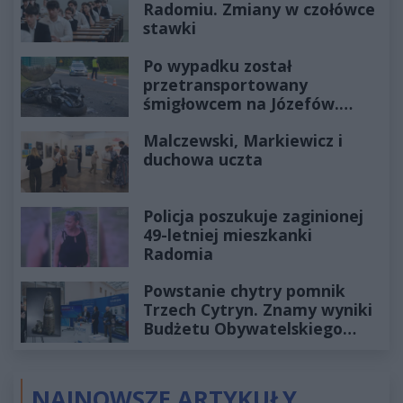
Radomiu. Zmiany w czołówce
stawki
Po wypadku został
przetransportowany
śmigłowcem na Józefów.
Historia mrozi krew w żyłach
Malczewski, Markiewicz i
duchowa uczta
Policja poszukuje zaginionej
49-letniej mieszkanki
Radomia
Powstanie chytry pomnik
Trzech Cytryn. Znamy wyniki
Budżetu Obywatelskiego
2027
NAJNOWSZE ARTYKUŁY