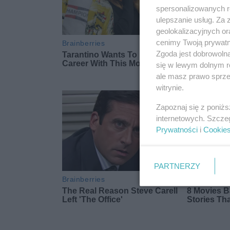
spersonalizowanych re
ulepszanie usług. Za
geolokalizacyjnych or
cenimy Twoją prywatno
Zgoda jest dobrowoln
się w lewym dolnym r
ale masz prawo sprzec
witrynie.
Zapoznaj się z poniż
internetowych. Szcze
Prywatności
i
Cookie
PARTNERZY