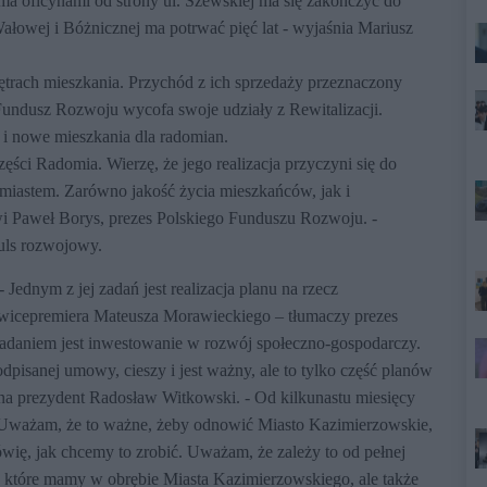
a oficynami od strony ul. Szewskiej ma się zakończyć do
ałowej i Bóżnicznej ma potrwać pięć lat - wyjaśnia Mariusz
ętrach mieszkania. Przychód z ich sprzedaży przeznaczony
 Fundusz Rozwoju wycofa swoje udziały z Rewitalizacji.
i nowe mieszkania dla radomian.
części Radomia. Wierzę, że jego realizacja przyczyni się do
 miastem. Zarówno jakość życia mieszkańców, jak i
ówi Paweł Borys, prezes Polskiego Funduszu Rozwoju. -
uls rozwojowy.
Jednym z jej zadań jest realizacja planu na rzecz
wicepremiera Mateusza Morawieckiego – tłumaczy prezes
 zadaniem jest inwestowanie w rozwój społeczno-gospodarczy.
pisanej umowy, cieszy i jest ważny, ale to tylko część planów
na prezydent Radosław Witkowski. - Od kilkunastu miesięcy
. Uważam, że to ważne, żeby odnowić Miasto Kazimierzowskie,
wię, jak chcemy to zrobić. Uważam, że zależy to od pełnej
 które mamy w obrębie Miasta Kazimierzowskiego, ale także