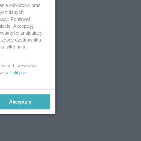
anie odbiorców oraz
nych danych
kacji. Ponieważ
ięcie „Akceptuję”.
ywatności znajdujący
ą zgody użytkownika,
 tylko na tej
 naszych serwisów
esz w
Polityce
Akceptuję