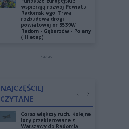
Fundusze Europejskie
wspierają rozwój Powiatu
Radomskiego. Trwa
rozbudowa drogi
powiatowej nr 3539W
Radom - Gębarzów - Polany
(III etap)
REKLAMA
NAJCZĘŚCIEJ
CZYTANE
Poprzednie
Następne
Coraz większy ruch. Kolejne
loty przekierowane z
Warszawy do Radomia