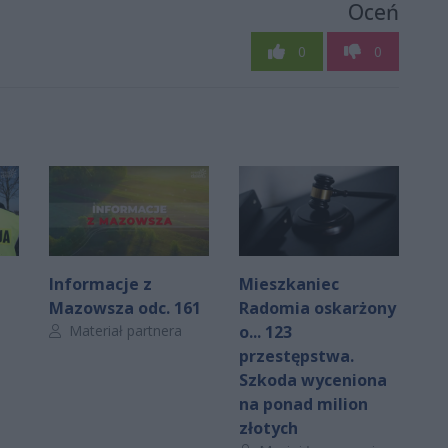
Oceń
0
0
Informacje z
Mieszkaniec
Mazowsza odc. 161
Radomia oskarżony
Autor artykułu:
Materiał partnera
o... 123
przestępstwa.
Szkoda wyceniona
na ponad milion
złotych