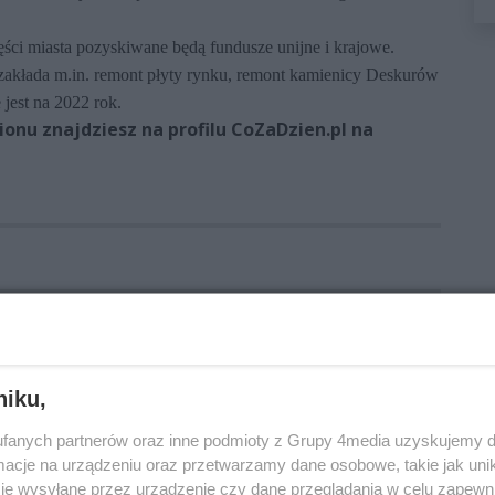
zęści miasta pozyskiwane będą fundusze unijne i krajowe.
zakłada m.in. remont płyty rynku, remont kamienicy Deskurów
 jest na 2022 rok.
onu znajdziesz na profilu CoZaDzien.pl na
imierzowskie
kamienice
niku,
fanych partnerów oraz inne podmioty z Grupy 4media uzyskujemy d
cje na urządzeniu oraz przetwarzamy dane osobowe, takie jak unika
je wysyłane przez urządzenie czy dane przeglądania w celu zapewn