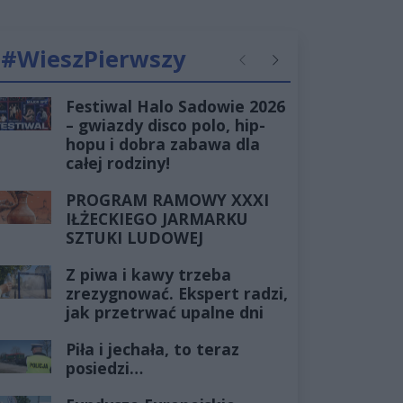
#WieszPierwszy
Poprzednie
Następne
Festiwal Halo Sadowie 2026
– gwiazdy disco polo, hip-
hopu i dobra zabawa dla
całej rodziny!
PROGRAM RAMOWY XXXI
IŁŻECKIEGO JARMARKU
SZTUKI LUDOWEJ
Z piwa i kawy trzeba
zrezygnować. Ekspert radzi,
jak przetrwać upalne dni
Piła i jechała, to teraz
posiedzi…