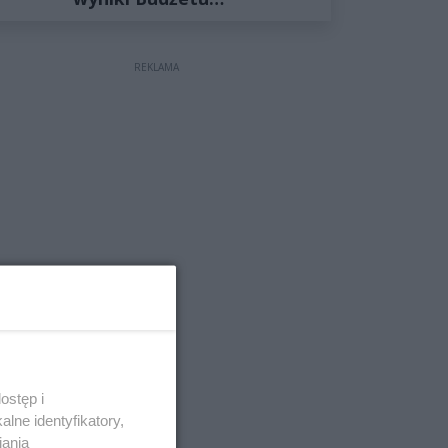
Obywatelskiego 2027
REKLAMA
ostęp i
lne identyfikatory,
iania