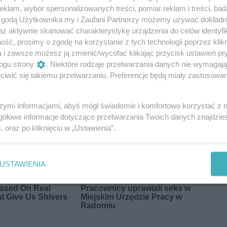
klam, wybór spersonalizowanych treści, pomiar reklam i treści, bad
 zgodą Użytkownika my i Zaufani Partnerzy możemy używać dokład
az aktywnie skanować charakterystykę urządzenia do celów identyfi
ść, prosimy o zgodę na korzystanie z tych technologii poprzez klikn
a i zawsze możesz ją zmienić/wycofać klikając przycisk ustawień pr
ogu strony
. Niektóre rodzaje przetwarzania danych nie wymagaj
iwić się takiemu przetwarzaniu. Preferencje będą miały zastosowania
szymi informacjami, abyś mógł świadomie i komfortowo korzystać z
gółowe informacje dotyczące przetwarzania Twoich danych znajdzi
s
. oraz po kliknięciu w „Ustawienia”.
USTAWIENIA