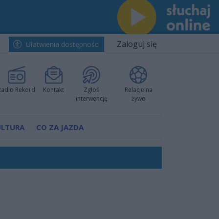
Zaloguj się
Ułatwienia dostępności
Radio Rekord
Kontakt
Zgłoś
Relacje na
interwencję
żywo
ULTURA
CO ZA JAZDA
worzyć nową sportową tradycję"
ruchu