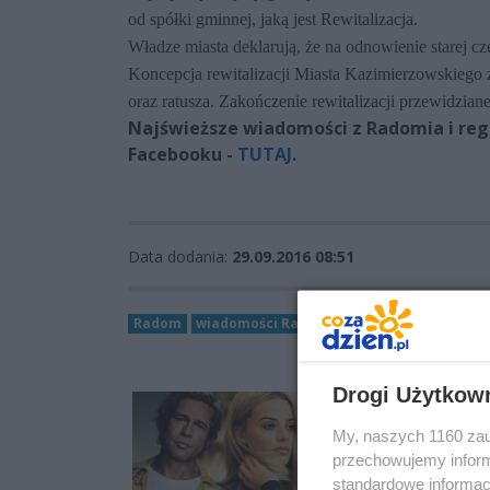
od spółki gminnej, jaką jest Rewitalizacja.
Władze miasta deklarują, że na odnowienie starej c
Koncepcja rewitalizacji Miasta Kazimierzowskiego 
oraz ratusza. Zakończenie rewitalizacji przewidziane
Najświeższe wiadomości z Radomia i regi
Facebooku -
TUTAJ
.
Data dodania:
29.09.2016 08:51
Radom
wiadomości Radom
remont
miasto kaz
Drogi Użytkow
My, naszych 1160 zau
przechowujemy informa
standardowe informac