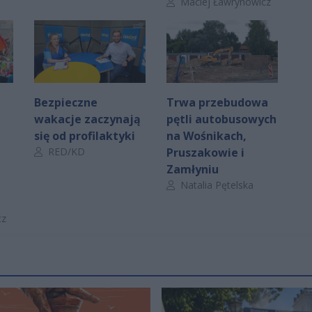
Autor artykułu:
Maciej Ławrynowicz
Bezpieczne
Trwa przebudowa
wakacje zaczynają
pętli autobusowych
się od profilaktyki
na Wośnikach,
Autor artykułu:
RED/KD
Pruszakowie i
Zamłyniu
Autor artykułu:
Natalia Pętelska
cz