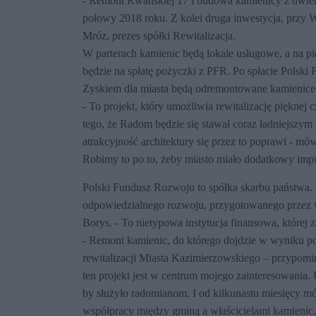
- Remont Rwańskiej 17 i budowa kamienicy z dwiem
połowy 2018 roku. Z kolei druga inwestycja, przy W
Mróz, prezes spółki Rewitalizacja.
W parterach kamienic będą lokale usługowe, a na pi
będzie na spłatę pożyczki z PFR. Po spłacie Polski
Zyskiem dla miasta będą odremontowane kamienice 
- To projekt, który umożliwia rewitalizację pięknej 
tego, że Radom będzie się stawał coraz ładniejszym
atrakcyjność architektury się przez to poprawi - m
Robimy to po to, żeby miasto miało dodatkowy imp
Polski Fundusz Rozwoju to spółka skarbu państwa. - 
odpowiedzialnego rozwoju, przygotowanego przez 
Borys. - To nietypowa instytucja finansowa, której
- Remont kamienic, do którego dojdzie w wyniku pod
rewitalizacji Miasta Kazimierzowskiego – przypomi
ten projekt jest w centrum mojego zainteresowania
by służyło radomianom. I od kilkunastu miesięcy mó
współpracy między gminą a właścicielami kamienic,