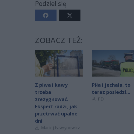
Podziel się
ZOBACZ TEŻ:
Z piwa i kawy
Piła i jechała, to
trzeba
teraz posiedzi…
Autor artykułu:
zrezygnować.
PD
Ekspert radzi, jak
przetrwać upalne
dni
Autor artykułu:
Maciej Ławrynowicz