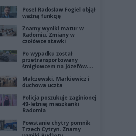
Poseł Radosław Fogiel objął
ważną funkcję
Znamy wyniki matur w
Radomiu. Zmiany w
czołówce stawki
Po wypadku został
przetransportowany
śmigłowcem na Józefów.
Historia mrozi krew w
Malczewski, Markiewicz i
żyłach
duchowa uczta
Policja poszukuje zaginionej
49-letniej mieszkanki
Radomia
Powstanie chytry pomnik
Trzech Cytryn. Znamy
wyniki Budżetu