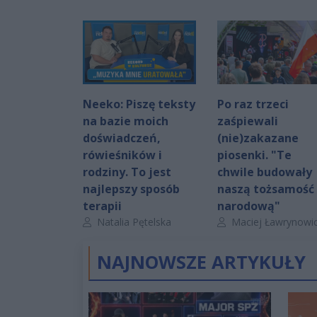
Neeko: Piszę teksty
Po raz trzeci
na bazie moich
zaśpiewali
doświadczeń,
(nie)zakazane
rówieśników i
piosenki. "Te
rodziny. To jest
chwile budowały
najlepszy sposób
naszą tożsamość
terapii
narodową"
Autor artykułu:
Autor artykułu:
Natalia Pętelska
Maciej Ławrynowi
NAJNOWSZE ARTYKUŁY