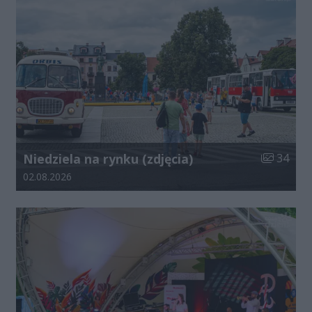
Liczba zdj
Niedziela na rynku (zdjęcia)
34
Data dodania galerii:
02.08.2026