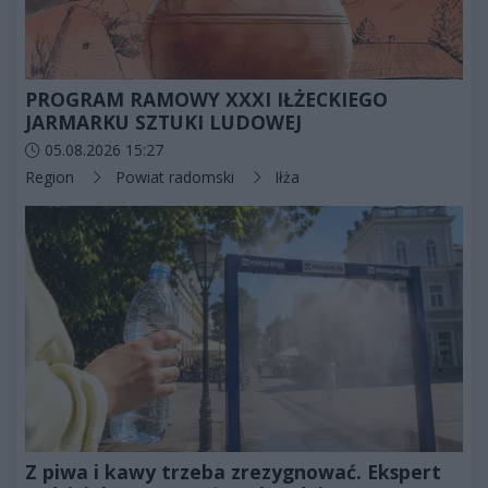
PROGRAM RAMOWY XXXI IŁŻECKIEGO
JARMARKU SZTUKI LUDOWEJ
Data dodania artykułu:
05.08.2026 15:27
Kategorie artykułu:
Region
Powiat radomski
Iłża
Z piwa i kawy trzeba zrezygnować. Ekspert