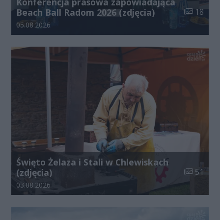
Konferencja prasowa zapowiadająca
Liczba zdj
Beach Ball Radom 2026 (zdjęcia)
18
Data dodania galerii:
05.08.2026
Święto Żelaza i Stali w Chlewiskach
Liczba zdj
(zdjęcia)
51
Data dodania galerii:
03.08.2026