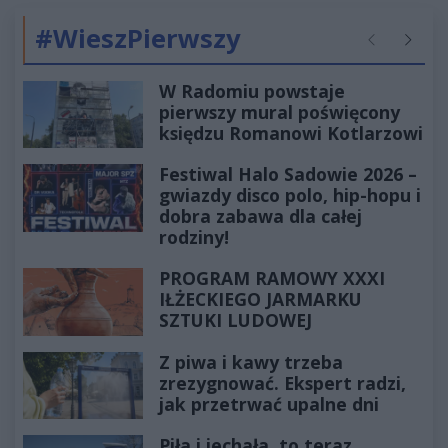
#WieszPierwszy
Poprzednie
Następ
W Radomiu powstaje
pierwszy mural poświęcony
księdzu Romanowi Kotlarzowi
Festiwal Halo Sadowie 2026 –
gwiazdy disco polo, hip-hopu i
dobra zabawa dla całej
rodziny!
PROGRAM RAMOWY XXXI
IŁŻECKIEGO JARMARKU
SZTUKI LUDOWEJ
Z piwa i kawy trzeba
zrezygnować. Ekspert radzi,
jak przetrwać upalne dni
Piła i jechała, to teraz