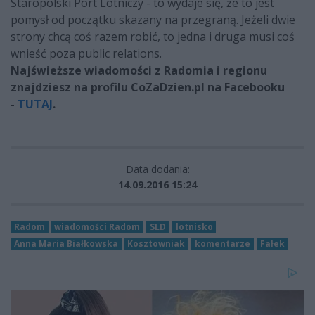
Staropolski Port Lotniczy - to wydaje się, że to jest
pomysł od początku skazany na przegraną. Jeżeli dwie
strony chcą coś razem robić, to jedna i druga musi coś
wnieść poza public relations.
Najświeższe wiadomości z Radomia i regionu
znajdziesz na profilu CoZaDzien.pl na Facebooku
-
TUTAJ
.
Data dodania:
14.09.2016 15:24
Radom
wiadomości Radom
SLD
lotnisko
Anna Maria Białkowska
Kosztowniak
komentarze
Fałek