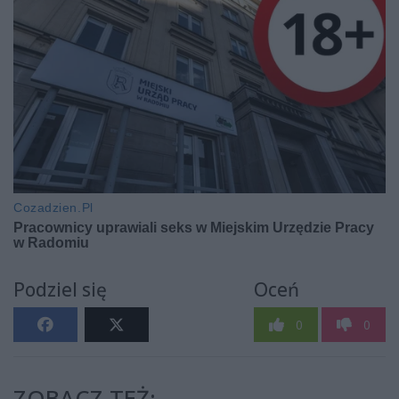
Podziel się
Oceń
0
0
ZOBACZ TEŻ: