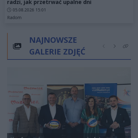
radzi, jak przetrwać upalne dni
Data dodania artykułu:
05.08.2026 15:01
Kategorie artykułu:
Radom
NAJNOWSZE
GALERIE ZDJĘĆ
Poprzednie
Następne
Kliknij