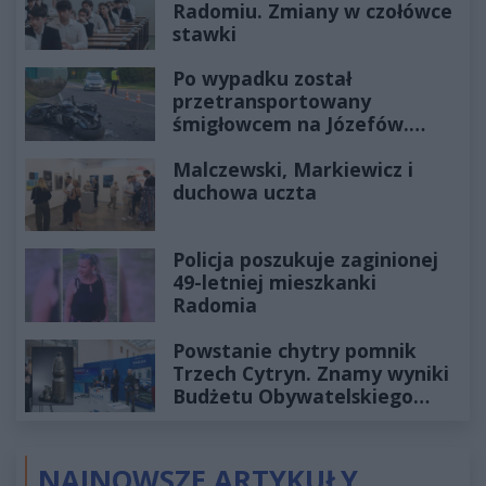
Radomiu. Zmiany w czołówce
stawki
Po wypadku został
przetransportowany
śmigłowcem na Józefów.
Historia mrozi krew w żyłach
Malczewski, Markiewicz i
duchowa uczta
Policja poszukuje zaginionej
49-letniej mieszkanki
Radomia
Powstanie chytry pomnik
Trzech Cytryn. Znamy wyniki
Budżetu Obywatelskiego
2027
NAJNOWSZE ARTYKUŁY