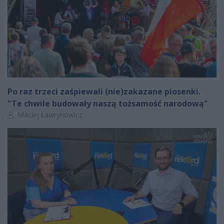
Po raz trzeci zaśpiewali (nie)zakazane piosenki.
"Te chwile budowały naszą tożsamość narodową"
Autor artykułu:
Maciej Ławrynowicz