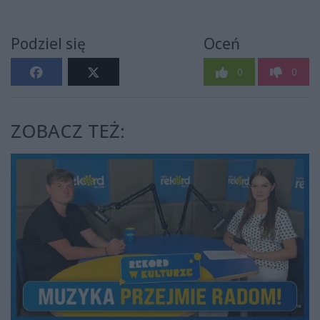
Podziel się
Oceń
0
0
ZOBACZ TEŻ: