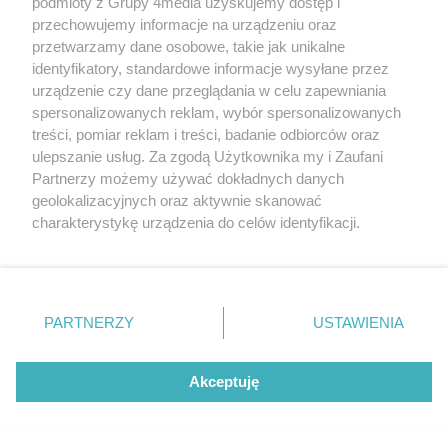
podmioty z Grupy 4media uzyskujemy dostęp i
emeryt
26.09.2019 21:25
Odpowiedz
przechowujemy informacje na urządzeniu oraz
Cytuj
1
0
Zgłoś
przetwarzamy dane osobowe, takie jak unikalne
identyfikatory, standardowe informacje wysyłane przez
A ja widzę jeszcze linie namalowane.A
urządzenie czy dane przeglądania w celu zapewniania
gdzie "ławki rezerwowe dla drużyn i jakaś
spersonalizowanych reklam, wybór spersonalizowanych
choć mikro szatnia,kibelet.i.t.d.
treści, pomiar reklam i treści, badanie odbiorców oraz
ulepszanie usług. Za zgodą Użytkownika my i Zaufani
Partnerzy możemy używać dokładnych danych
Reklama
geolokalizacyjnych oraz aktywnie skanować
charakterystykę urządzenia do celów identyfikacji.
Ponieważ cenimy Twoją prywatność, prosimy o zgodę na
korzystanie z tych technologii poprzez kliknięcie
#WieszPierwszy
„Akceptuję”. Zgoda jest dobrowolna i zawsze możesz ją
Poprzednie
Następ
zmienić/wycofać klikając przycisk ustawień prywatności
PARTNERZY
USTAWIENIA
znajdujący się w lewym dolnym rogu strony
. Niektóre
400 tys. zł na dokumentację
rodzaje przetwarzania danych nie wymagają zgody
projektową. Wrażliwy punkt
użytkownika, ale masz prawo sprzeciwić się takiemu
Akceptuję
na mazowieckich drogach
przetwarzaniu. Preferencje będą miały zastosowania tylko
zmieni oblicze
na tej witrynie.