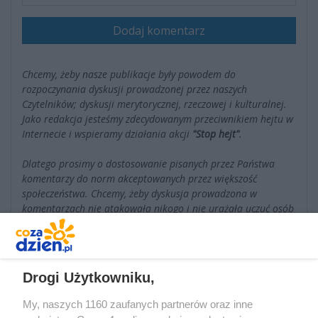
Dodaj komentarz
Chcemy, żeby nasze publikacje były powodem do
rozpoczynania dyskusji prowadzonej przez naszych
Czytelników; dyskusji merytorycznej, rzeczowej i kulturalnej.
Jako redakcja jesteśmy zdecydowanym przeciwnikiem hejtu w
Internecie i wspieramy działania akcji
"Stop hejt"
.
Dlatego prosimy o dostosowanie pisanych przez Państwa
komentarzy do norm akceptowanych przez większość
społeczeństwa. Chcemy, żeby dyskusja prowadzona w
komentarzach nie atakowała nikogo i nie urażała uczuć osób
wspominanych w tych wpisach.
Drogi Użytkowniku,
Komentarze
My, naszych 1160 zaufanych partnerów oraz inne