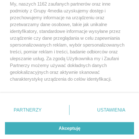
My, naszych 1162 zaufanych partnerów oraz inne
podmioty z Grupy 4media uzyskujemy dostęp i
przechowujemy informacje na urządzeniu oraz
przetwarzamy dane osobowe, takie jak unikalne
identyfikatory, standardowe informacje wysyłane przez
urządzenie czy dane przeglądania w celu zapewniania
spersonalizowanych reklam, wybór spersonalizowanych
Redakcja
Reklama
Prywatność
Praca Łódź
treści, pomiar reklam i treści, badanie odbiorców oraz
the:protocol
ulepszanie usług. Za zgodą Użytkownika my i Zaufani
Partnerzy możemy używać dokładnych danych
geolokalizacyjnych oraz aktywnie skanować
charakterystykę urządzenia do celów identyfikacji.
Ponieważ cenimy Twoją prywatność, prosimy o zgodę na
Szukaj
korzystanie z tych technologii poprzez kliknięcie
„Akceptuję”. Zgoda jest dobrowolna i zawsze możesz ją
zmienić/wycofać klikając przycisk ustawień prywatności
Facebook.com
Youtube.com
PARTNERZY
USTAWIENIA
znajdujący się w lewym dolnym rogu strony
. Niektóre
rodzaje przetwarzania danych nie wymagają zgody
użytkownika, ale masz prawo sprzeciwić się takiemu
Akceptuję
przetwarzaniu. Preferencje będą miały zastosowania tylko