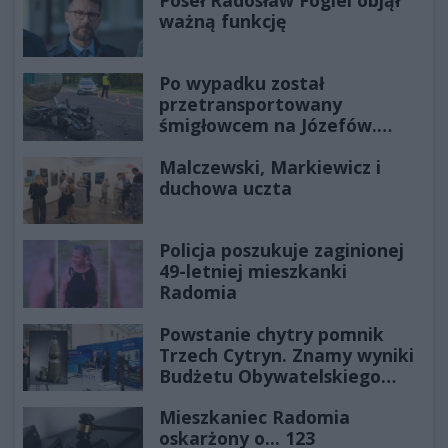
ważną funkcję
Po wypadku został
przetransportowany
śmigłowcem na Józefów.
Historia mrozi krew w żyłach
Malczewski, Markiewicz i
duchowa uczta
Policja poszukuje zaginionej
49-letniej mieszkanki
Radomia
Powstanie chytry pomnik
Trzech Cytryn. Znamy wyniki
Budżetu Obywatelskiego
2027
Mieszkaniec Radomia
oskarżony o... 123