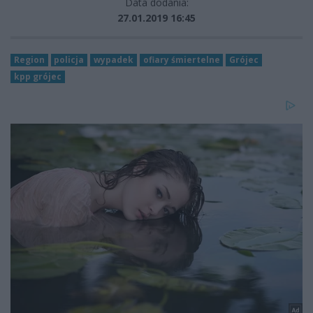
Data dodania:
27.01.2019 16:45
Region
policja
wypadek
ofiary śmiertelne
Grójec
kpp grójec