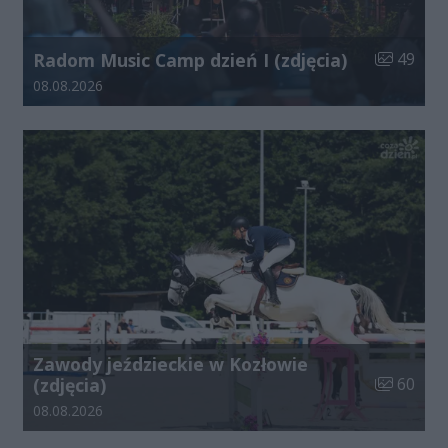
Liczba zdj
Radom Music Camp dzień I (zdjęcia)
49
Data dodania galerii:
08.08.2026
Zawody jeździeckie w Kozłowie
Liczba zdj
(zdjęcia)
60
Data dodania galerii:
08.08.2026