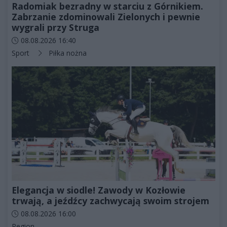
Radomiak bezradny w starciu z Górnikiem.
Zabrzanie zdominowali Zielonych i pewnie
wygrali przy Struga
Data dodania artykułu:
08.08.2026 16:40
Kategorie artykułu:
Sport
Piłka nożna
Elegancja w siodle! Zawody w Kozłowie
trwają, a jeźdźcy zachwycają swoim strojem
Data dodania artykułu:
08.08.2026 16:00
Kategorie artykułu:
Region