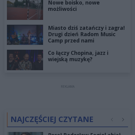
Nowe boisko, nowe
możliwości
Miasto dziś zatańczy i zagra!
Drugi dzień Radom Music
Camp przed nami
Co łączy Chopina, jazz i
wiejską muzykę?
REKLAMA
NAJCZĘŚCIEJ CZYTANE
Poprzednie
Następ
Poseł Radosław Fogiel objął