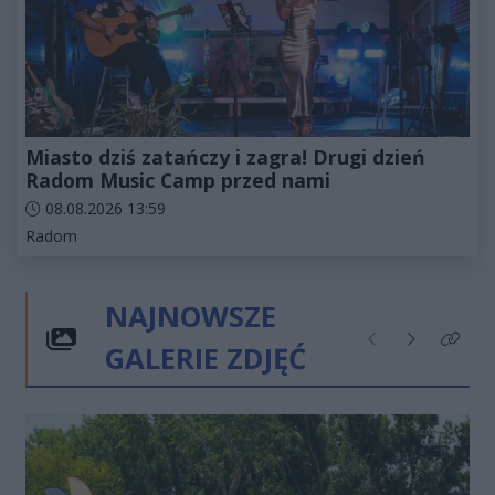
Miasto dziś zatańczy i zagra! Drugi dzień
Radom Music Camp przed nami
Data dodania artykułu:
08.08.2026 13:59
Kategorie artykułu:
Radom
NAJNOWSZE
GALERIE ZDJĘĆ
Poprzednie
Następne
Kliknij