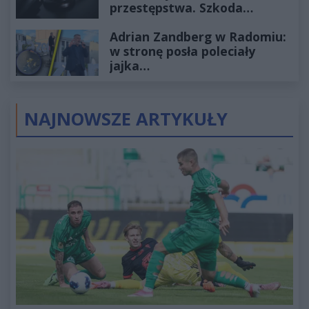
przestępstwa. Szkoda
wyceniona na ponad milion
Adrian Zandberg w Radomiu:
złotych
w stronę posła poleciały
jajka…
NAJNOWSZE ARTYKUŁY