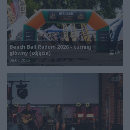
Beach Ball Radom 2026 - turniej
Liczba zdj
główny (zdjęcia)
65
Data dodania galerii:
08.08.2026