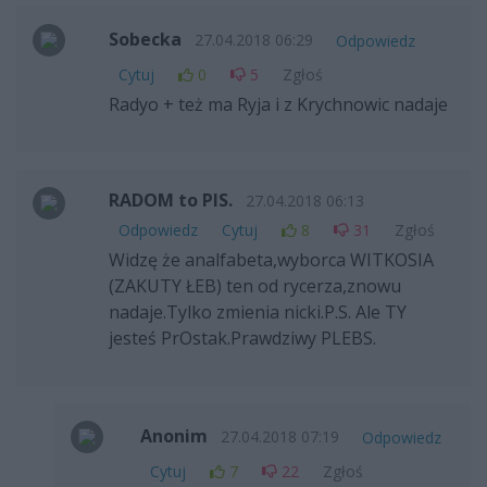
Sobecka
27.04.2018 06:29
Odpowiedz
Cytuj
0
5
Zgłoś
Radyo + też ma Ryja i z Krychnowic nadaje
RADOM to PIS.
27.04.2018 06:13
Odpowiedz
Cytuj
8
31
Zgłoś
Widzę że analfabeta,wyborca WITKOSIA
(ZAKUTY ŁEB) ten od rycerza,znowu
nadaje.Tylko zmienia nicki.P.S. Ale TY
jesteś PrOstak.Prawdziwy PLEBS.
Anonim
27.04.2018 07:19
Odpowiedz
Cytuj
7
22
Zgłoś