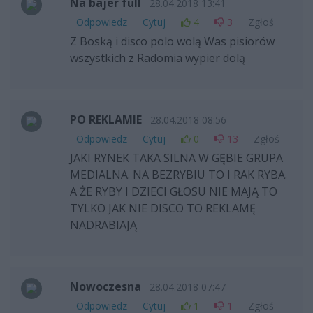
Na bajer full
28.04.2018 13:41
Odpowiedz
Cytuj
4
3
Zgłoś
Z Boską i disco polo wolą Was pisiorów
wszystkich z Radomia wypier dolą
PO REKLAMIE
28.04.2018 08:56
Odpowiedz
Cytuj
0
13
Zgłoś
JAKI RYNEK TAKA SILNA W GĘBIE GRUPA
MEDIALNA. NA BEZRYBIU TO I RAK RYBA.
A ŻE RYBY I DZIECI GŁOSU NIE MAJĄ TO
TYLKO JAK NIE DISCO TO REKLAMĘ
NADRABIAJĄ
Nowoczesna
28.04.2018 07:47
Odpowiedz
Cytuj
1
1
Zgłoś