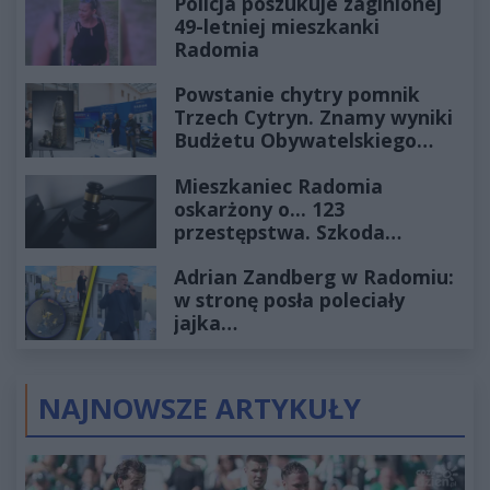
Policja poszukuje zaginionej
49-letniej mieszkanki
Radomia
Powstanie chytry pomnik
Trzech Cytryn. Znamy wyniki
Budżetu Obywatelskiego
2027
Mieszkaniec Radomia
oskarżony o... 123
przestępstwa. Szkoda
wyceniona na ponad milion
Adrian Zandberg w Radomiu:
złotych
w stronę posła poleciały
jajka…
NAJNOWSZE ARTYKUŁY