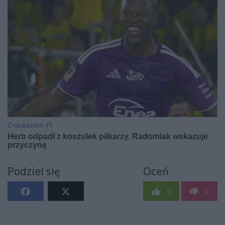
Podziel się
Oceń
0
0