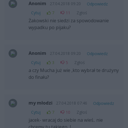
Anonim
27.04.2018 09:20
Odpowiedz
Cytuj
7
11
Zgłoś
Żakowski nie siedzi za spowodowanie
wypadku po pijaku?
Anonim
27.04.2018 09:20
Odpowiedz
Cytuj
3
5
Zgłoś
a czy Mucha już wie ,kto wybrał te drużyny
do finału?
my młodzi
27.04.2018 07:46
Odpowiedz
Cytuj
7
10
Zgłoś
jacek- wracaj do siebie na wieś.. nie
chcemy tu takiego...!