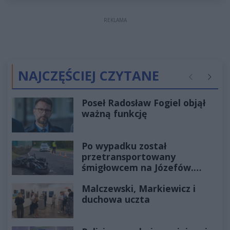
REKLAMA
NAJCZĘŚCIEJ CZYTANE
Poprzednie
Następ
Poseł Radosław Fogiel objął
ważną funkcję
Po wypadku został
przetransportowany
śmigłowcem na Józefów.
Historia mrozi krew w żyłach
Malczewski, Markiewicz i
duchowa uczta