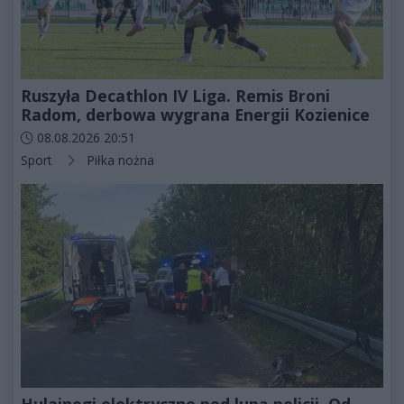
Ruszyła Decathlon IV Liga. Remis Broni
Radom, derbowa wygrana Energii Kozienice
Data dodania artykułu:
08.08.2026 20:51
Kategorie artykułu:
Sport
Piłka nożna