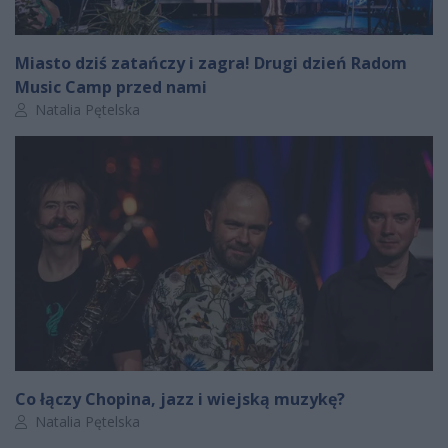
Miasto dziś zatańczy i zagra! Drugi dzień Radom
Music Camp przed nami
Autor artykułu:
Natalia Pętelska
Co łączy Chopina, jazz i wiejską muzykę?
Autor artykułu:
Natalia Pętelska