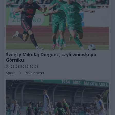
Święty Mikołaj Dieguez, czyli wnioski po
Górniku
Data dodania artykułu:
09.08.2026 10:03
Kategorie artykułu:
Sport
Piłka nożna