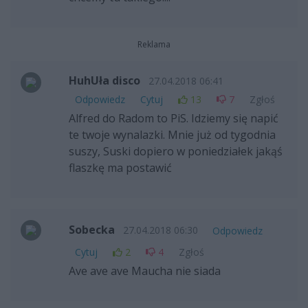
Reklama
HuhUła disco
27.04.2018 06:41
Odpowiedz
Cytuj
13
7
Zgłoś
Alfred do Radom to PiS. Idziemy się napić
te twoje wynalazki. Mnie już od tygodnia
suszy, Suski dopiero w poniedziałek jakąś
flaszkę ma postawić
Sobecka
27.04.2018 06:30
Odpowiedz
Cytuj
2
4
Zgłoś
Ave ave ave Maucha nie siada