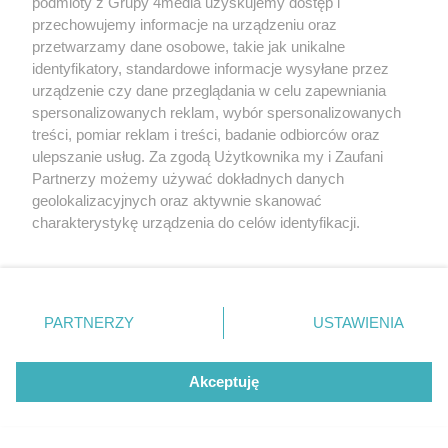
podmioty z Grupy 4media uzyskujemy dostęp i
przechowujemy informacje na urządzeniu oraz
przetwarzamy dane osobowe, takie jak unikalne
NAJNOWSZE
identyfikatory, standardowe informacje wysyłane przez
GALERIE ZDJĘĆ
Poprzednie
Następne
Kliknij
urządzenie czy dane przeglądania w celu zapewniania
spersonalizowanych reklam, wybór spersonalizowanych
treści, pomiar reklam i treści, badanie odbiorców oraz
ulepszanie usług. Za zgodą Użytkownika my i Zaufani
Partnerzy możemy używać dokładnych danych
geolokalizacyjnych oraz aktywnie skanować
charakterystykę urządzenia do celów identyfikacji.
Ponieważ cenimy Twoją prywatność, prosimy o zgodę na
korzystanie z tych technologii poprzez kliknięcie
„Akceptuję”. Zgoda jest dobrowolna i zawsze możesz ją
zmienić/wycofać klikając przycisk ustawień prywatności
PARTNERZY
USTAWIENIA
znajdujący się w lewym dolnym rogu strony
. Niektóre
rodzaje przetwarzania danych nie wymagają zgody
użytkownika, ale masz prawo sprzeciwić się takiemu
Akceptuję
przetwarzaniu. Preferencje będą miały zastosowania tylko
Liczba zdj
Radom Music Camp dzień II (zdjęcia)
96
na tej witrynie.
Data dodania galerii:
09.08.2026