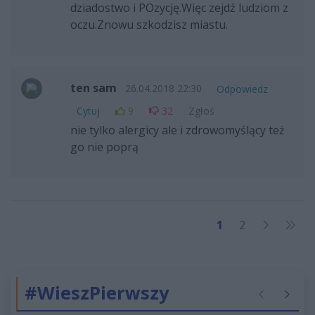
dziadostwo i POzycję.Więc zejdź ludziom z
oczu.Znowu szkodzisz miastu.
ten sam
26.04.2018 22:30
Odpowiedz
Cytuj
9
32
Zgłoś
nie tylko alergicy ale i zdrowomyślący też
go nie poprą
1
2
#WieszPierwszy
Poprzednie
Następ