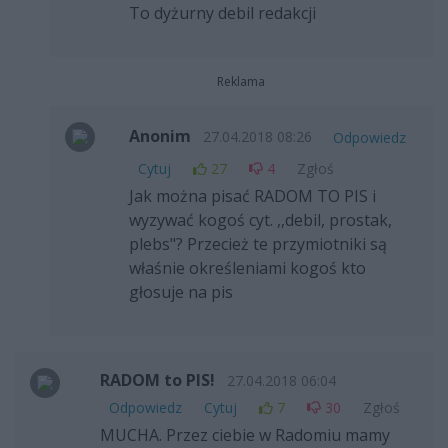
To dyżurny debil redakcji
Reklama
Anonim
27.04.2018 08:26
Odpowiedz
Cytuj
27
4
Zgłoś
Jak można pisać RADOM TO PIS i
wyzywać kogoś cyt. ,,debil, prostak,
plebs"? Przecież te przymiotniki są
właśnie określeniami kogoś kto
głosuje na pis
RADOM to PIS!
27.04.2018 06:04
Odpowiedz
Cytuj
7
30
Zgłoś
MUCHA. Przez ciebie w Radomiu mamy