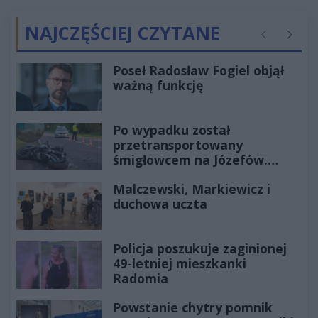
NAJCZĘŚCIEJ CZYTANE
Poprzednie
Następ
Poseł Radosław Fogiel objął
ważną funkcję
Po wypadku został
przetransportowany
śmigłowcem na Józefów.
Historia mrozi krew w żyłach
Malczewski, Markiewicz i
duchowa uczta
Policja poszukuje zaginionej
49-letniej mieszkanki
Radomia
Powstanie chytry pomnik