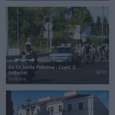
Co Za Jazda Policzna - Część II
Liczba zdj
(zdjęcia)
80
Data dodania galerii:
09.08.2026