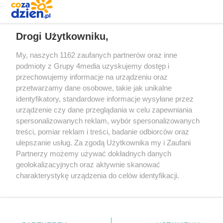
REKLAMA
Drogi Użytkowniku,
My, naszych 1162 zaufanych partnerów oraz inne
podmioty z Grupy 4media uzyskujemy dostęp i
przechowujemy informacje na urządzeniu oraz
przetwarzamy dane osobowe, takie jak unikalne
identyfikatory, standardowe informacje wysyłane przez
urządzenie czy dane przeglądania w celu zapewniania
spersonalizowanych reklam, wybór spersonalizowanych
Redakcja
Reklama
Prywatność
Praca Łódź
treści, pomiar reklam i treści, badanie odbiorców oraz
the:protocol
ulepszanie usług. Za zgodą Użytkownika my i Zaufani
Partnerzy możemy używać dokładnych danych
geolokalizacyjnych oraz aktywnie skanować
charakterystykę urządzenia do celów identyfikacji.
Ponieważ cenimy Twoją prywatność, prosimy o zgodę na
Szukaj
korzystanie z tych technologii poprzez kliknięcie
„Akceptuję”. Zgoda jest dobrowolna i zawsze możesz ją
zmienić/wycofać klikając przycisk ustawień prywatności