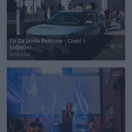
Co Za Jazda Policzna - Część I
Liczba zdj
(zdjęcia)
71
Data dodania galerii:
09.08.2026