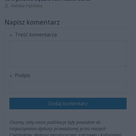
Autor artykułu:
Natalia Pętelska
Napisz komentarz
Treść komentarza
Podpis
Dodaj komentarz
Chcemy, żeby nasze publikacje były powodem do
rozpoczynania dyskusji prowadzonej przez naszych
Czytelników; dyskusji merytorycznej, rzeczowej i kulturalnej.