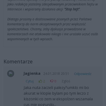
Jako redakcja jesteśmy zdecydowanym przeciwnikiem hejtu w
Internecie i wspieramy działania akcji
"Stop hejt"
.
Dlatego prosimy o dostosowanie pisanych przez Państwa
komentarzy do norm akceptowanych przez większość
społeczeństwa. Chcemy, żeby dyskusja prowadzona w
komentarzach nie atakowała nikogo i nie urażała uczuć osób
wspominanych w tych wpisach.
Komentarze
Jagienka
24.01.2018 20:51
Odpowiedz
Cytuj
2
0
Zgłoś
Jaka nuta zaczeli palezy?umklo mi bo
akurat w klopie bylam po tym leczo z
kiszonki co zem w ekspolzen wszamala
cus mie pogunilo...