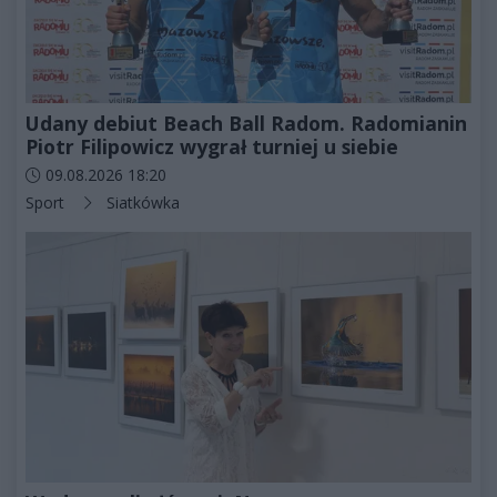
Udany debiut Beach Ball Radom. Radomianin
Piotr Filipowicz wygrał turniej u siebie
Data dodania artykułu:
09.08.2026 18:20
Kategorie artykułu:
Sport
Siatkówka