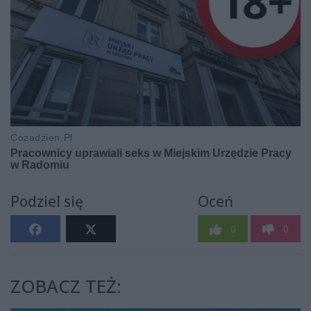
Podziel się
Oceń
0
0
ZOBACZ TEŻ: