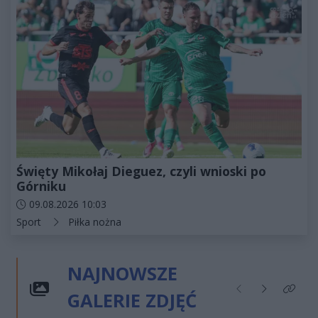
Święty Mikołaj Dieguez, czyli wnioski po
Górniku
Data dodania artykułu:
09.08.2026 10:03
Kategorie artykułu:
Sport
Piłka nożna
NAJNOWSZE
GALERIE ZDJĘĆ
Poprzednie
Następne
Kliknij