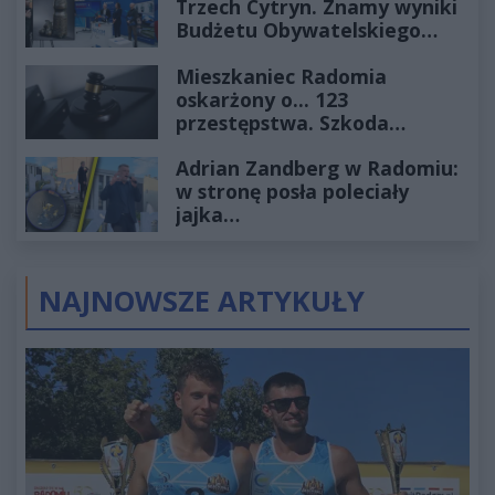
Trzech Cytryn. Znamy wyniki
Budżetu Obywatelskiego
2027
Mieszkaniec Radomia
oskarżony o... 123
przestępstwa. Szkoda
wyceniona na ponad milion
Adrian Zandberg w Radomiu:
złotych
w stronę posła poleciały
jajka…
NAJNOWSZE ARTYKUŁY