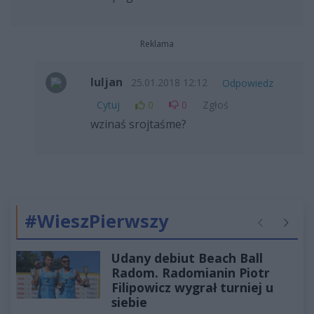
Reklama
luljan
25.01.2018 12:12
Odpowiedz
Cytuj
0
0
Zgłoś
wzinaś srojtaśme?
#WieszPierwszy
Poprzednie
Następ
Udany debiut Beach Ball
Radom. Radomianin Piotr
Filipowicz wygrał turniej u
siebie