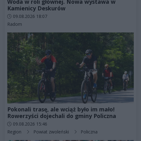
Woda w roli głównej. Nowa wystawa w
Kamienicy Deskurów
Data dodania artykułu:
09.08.2026 18:07
Kategorie artykułu:
Radom
Pokonali trasę, ale wciąż było im mało!
Rowerzyści dojechali do gminy Policzna
Data dodania artykułu:
09.08.2026 15:46
Kategorie artykułu:
Region
Powiat zwoleński
Policzna