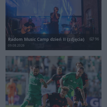
Liczba zdj
Radom Music Camp dzień II (zdjęcia)
96
Data dodania galerii:
09.08.2026