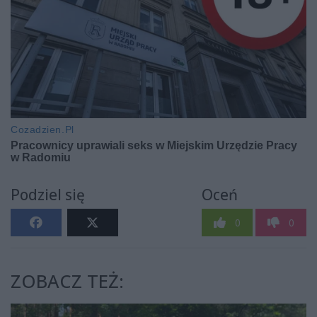
Podziel się
Oceń
0
0
ZOBACZ TEŻ: