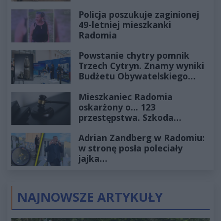
Policja poszukuje zaginionej
49-letniej mieszkanki
Radomia
Powstanie chytry pomnik
Trzech Cytryn. Znamy wyniki
Budżetu Obywatelskiego
2027
Mieszkaniec Radomia
oskarżony o... 123
przestępstwa. Szkoda
wyceniona na ponad milion
Adrian Zandberg w Radomiu:
złotych
w stronę posła poleciały
jajka…
NAJNOWSZE ARTYKUŁY