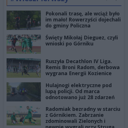
Poprzednie
Następ
Pokonali trasę, ale wciąż było
im mało! Rowerzyści dojechali
do gminy Policzna
Święty Mikołaj Dieguez, czyli
wnioski po Górniku
Ruszyła Decathlon IV Liga.
Remis Broni Radom, derbowa
wygrana Energii Kozienice
Hulajnogi elektryczne pod
lupą policji. Od marca
odnotowano już 28 zdarzeń
Radomiak bezradny w starciu
z Górnikiem. Zabrzanie
zdominowali Zielonych i
pewnie wygrali przy Struga