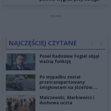
REKLAMA
NAJCZĘŚCIEJ CZYTANE
Poprzednie
Następ
Poseł Radosław Fogiel objął
ważną funkcję
Po wypadku został
przetransportowany
śmigłowcem na Józefów.
Historia mrozi krew w żyłach
Malczewski, Markiewicz i
duchowa uczta