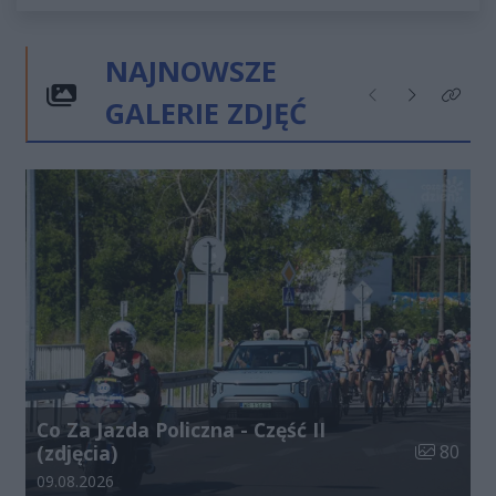
NAJNOWSZE
GALERIE ZDJĘĆ
Poprzednie
Następne
Kliknij
Co Za Jazda Policzna - Część II
Liczba zdj
(zdjęcia)
80
Data dodania galerii:
09.08.2026