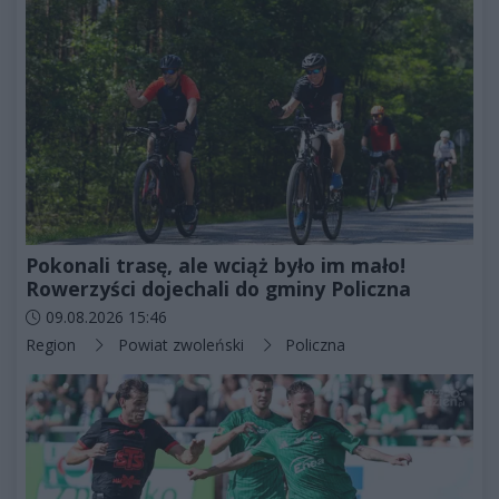
Pokonali trasę, ale wciąż było im mało!
Rowerzyści dojechali do gminy Policzna
Data dodania artykułu:
09.08.2026 15:46
Kategorie artykułu:
Region
Powiat zwoleński
Policzna