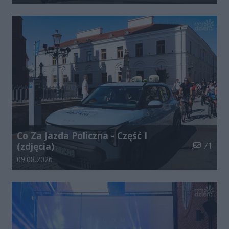
Co Za Jazda Policzna - Część I
Liczba zdj
(zdjęcia)
71
Data dodania galerii:
09.08.2026