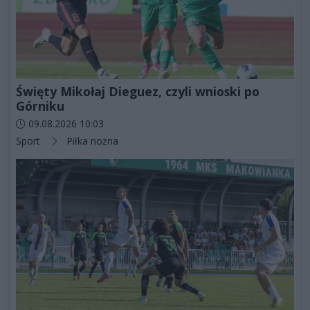
Święty Mikołaj Dieguez, czyli wnioski po
Górniku
Data dodania artykułu:
09.08.2026 10:03
Kategorie artykułu:
Sport
Piłka nożna