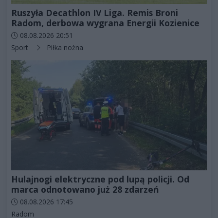
Ruszyła Decathlon IV Liga. Remis Broni
Radom, derbowa wygrana Energii Kozienice
Data dodania artykułu:
08.08.2026 20:51
Kategorie artykułu:
Sport
Piłka nożna
Hulajnogi elektryczne pod lupą policji. Od
marca odnotowano już 28 zdarzeń
Data dodania artykułu:
08.08.2026 17:45
Kategorie artykułu:
Radom