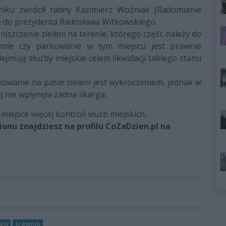
ku zwrócił radny Kazimierz Woźniak (Radomianie
cję do prezydenta Radosława Witkowskiego.
niszczenie zieleni na terenie, którego część należy do
mie czy parkowanie w tym miejscu jest prawnie
odejmują służby miejskie celem likwidacji takiego stanu
owanie na pasie zieleni jest wykroczeniem, jednak w
ej nie wpłynęła żadna skarga.
iejsce więcej kontroli służb miejskich.
onu znajdziesz na profilu CoZaDzien.pl na
łów
trawnik