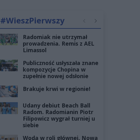
#WieszPierwszy
Poprzednie
Następne
Radomiak nie utrzymał
prowadzenia. Remis z AEL
Limassol
Publiczność usłyszała znane
kompozycje Chopina w
zupełnie nowej odsłonie
Brakuje krwi w regionie!
Udany debiut Beach Ball
Radom. Radomianin Piotr
Filipowicz wygrał turniej u
siebie
Woda w roli głównej. Nowa