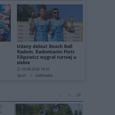
Udany debiut Beach Ball
Radom. Radomianin Piotr
Filipowicz wygrał turniej u
siebie
Data dodania artykułu:
09.08.2026 18:20
Kategorie artykułu:
Sport
Siatkówka
Poprzednie
Następne
Kliknij aby zobaczyć wi