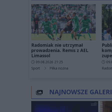
Radomiak nie utrzymał
Publ
prowadzenia. Remis z AEL
komp
Limassol
zupe
Data dodania artykułu:
Data d
09.08.2026 21:25
09.
Kategorie artykułu:
Katego
Sport
Piłka nożna
Rado
NAJNOWSZE GALERI