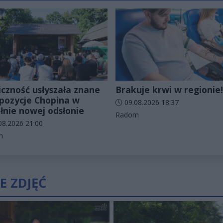
iczność usłyszała znane
Brakuje krwi w regionie!
ozycje Chopina w
Data dodania artykułu:
09.08.2026 18:37
łnie nowej odsłonie
Kategorie artykułu:
Radom
odania artykułu:
08.2026 21:00
rie artykułu:
m
E ZDJĘĆ