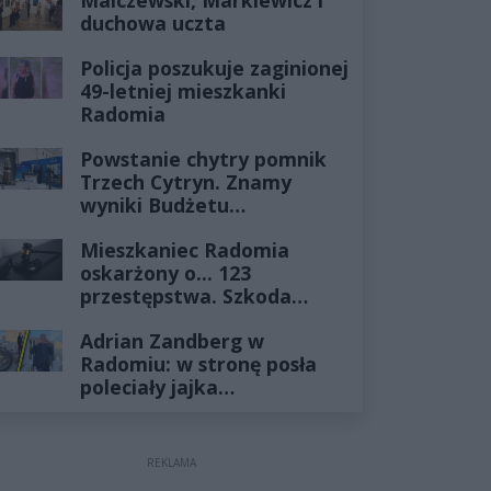
Malczewski, Markiewicz i
żyłach
duchowa uczta
Policja poszukuje zaginionej
49-letniej mieszkanki
Radomia
Powstanie chytry pomnik
Trzech Cytryn. Znamy
wyniki Budżetu
Obywatelskiego 2027
Mieszkaniec Radomia
oskarżony o... 123
przestępstwa. Szkoda
wyceniona na ponad milion
Adrian Zandberg w
złotych
Radomiu: w stronę posła
poleciały jajka…
REKLAMA