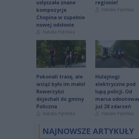
usłyszała znane
regionie!
Autor artykułu:
kompozycje
Natalia Pętelska
Chopina w zupełnie
nowej odsłonie
Autor artykułu:
Natalia Pętelska
Pokonali trasę, ale
Hulajnogi
wciąż było im mało!
elektryczne pod
Rowerzyści
lupą policji. Od
dojechali do gminy
marca odnotowa
Policzna
już 28 zdarzeń
Autor artykułu:
Autor artykułu:
Natalia Pętelska
Natalia Pętelska
NAJNOWSZE ARTYKUŁY