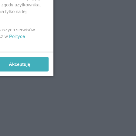
ą zgody użytkownika,
 tylko na tej
 naszych serwisów
esz w
Polityce
Akceptuję