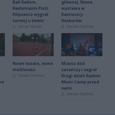
Ball Radom.
głównej. Nowa
Radomianin Piotr
wystawa w
Filipowicz wygrał
Kamienicy
turniej u siebie
Deskurów
Autor artykułu:
Autor artykułu:
Michał Nowak
Natalia Pętelska
Nowe boisko, nowe
Miasto dziś
możliwości
zatańczy i zagra!
Autor artykułu:
Natalia Pętelska
Drugi dzień Radom
no
Music Camp przed
nami
Autor artykułu:
Natalia Pętelska