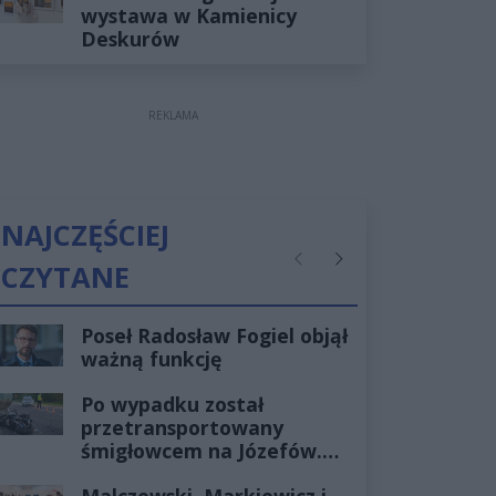
wystawa w Kamienicy
Deskurów
REKLAMA
NAJCZĘŚCIEJ
CZYTANE
Poprzednie
Następne
Poseł Radosław Fogiel objął
ważną funkcję
Po wypadku został
przetransportowany
śmigłowcem na Józefów.
Historia mrozi krew w