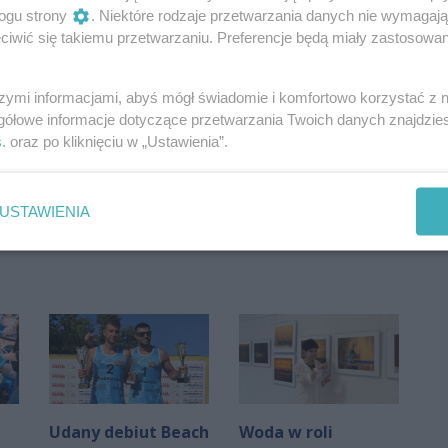
ogu strony
. Niektóre rodzaje przetwarzania danych nie wymagaj
iwić się takiemu przetwarzaniu. Preferencje będą miały zastosowania
szymi informacjami, abyś mógł świadomie i komfortowo korzystać z
gółowe informacje dotyczące przetwarzania Twoich danych znajdzi
s
. oraz po kliknięciu w „Ustawienia”.
Oceń
0
0
USTAWIENIA
Udany debiut Beach
Woda w roli