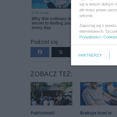
się w lewym dolnym r
ale masz prawo sprzec
witrynie.
Zapoznaj się z poniż
internetowych. Szcze
Prywatności
i
Cookie
Podziel się
PARTNERZY
ZOBACZ TEŻ:
Publiczność
Brakuje krwi w