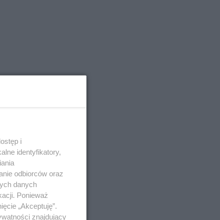
ostęp i
lne identyfikatory,
iania
anie odbiorców oraz
nych danych
kacji. Ponieważ
ięcie „Akceptuję”.
ywatności znajdujący