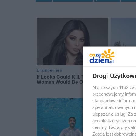
Drogi Użytkow
My, naszych 1162 zau
przechowujemy informa
standardowe informac
spersonalizowanych re
ulepszanie usług. Za
geolokalizacyjnych or
cenimy Twoją prywatno
Zgoda jest dobrowoln