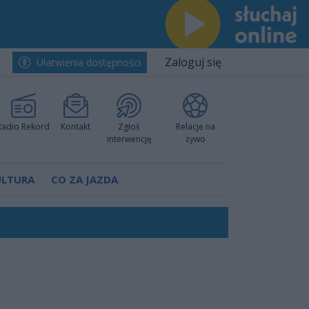
Zaloguj się
Ułatwienia dostępności
Radio Rekord
Kontakt
Zgłoś
Relacje na
interwencję
żywo
ULTURA
CO ZA JAZDA
j u siebie
h i pewnie wygrali przy Struga