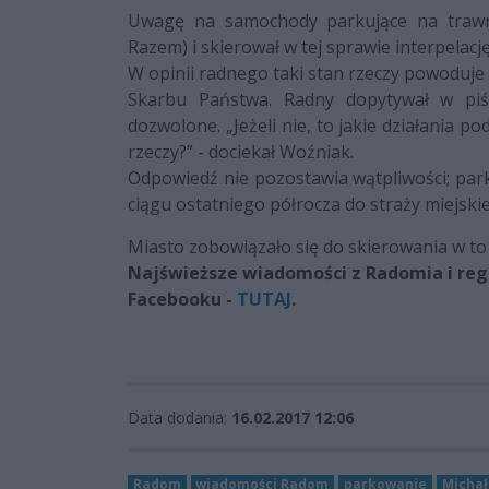
Uwagę na samochody parkujące na trawni
Razem) i skierował w tej sprawie interpela
W opinii radnego taki stan rzeczy powoduje 
Skarbu Państwa. Radny dopytywał w piś
dozwolone. „Jeżeli nie, to jakie działania p
rzeczy?” - dociekał Woźniak.
Odpowiedź nie pozostawia wątpliwości; park
ciągu ostatniego półrocza do straży miejski
Miasto zobowiązało się do skierowania w to m
Najświeższe wiadomości z Radomia i regi
Facebooku -
TUTAJ
.
Data dodania:
16.02.2017 12:06
Radom
wiadomości Radom
parkowanie
Micha