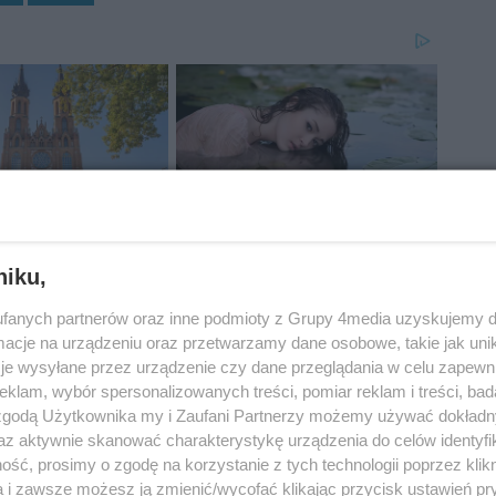
niku,
fanych partnerów oraz inne podmioty z Grupy 4media uzyskujemy d
cje na urządzeniu oraz przetwarzamy dane osobowe, takie jak unika
je wysyłane przez urządzenie czy dane przeglądania w celu zapewn
klam, wybór spersonalizowanych treści, pomiar reklam i treści, bad
 zgodą Użytkownika my i Zaufani Partnerzy możemy używać dokład
az aktywnie skanować charakterystykę urządzenia do celów identyfi
ść, prosimy o zgodę na korzystanie z tych technologii poprzez klikn
a i zawsze możesz ją zmienić/wycofać klikając przycisk ustawień pr