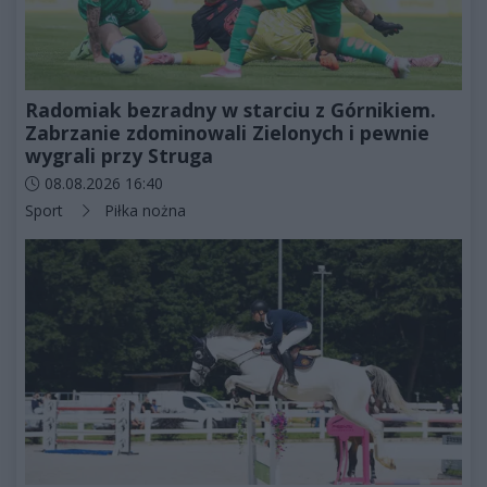
Radomiak bezradny w starciu z Górnikiem.
Zabrzanie zdominowali Zielonych i pewnie
wygrali przy Struga
Data dodania artykułu:
08.08.2026 16:40
Kategorie artykułu:
Sport
Piłka nożna