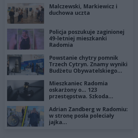
Malczewski, Markiewicz i
duchowa uczta
Policja poszukuje zaginionej
49-letniej mieszkanki
Radomia
Powstanie chytry pomnik
Trzech Cytryn. Znamy wyniki
Budżetu Obywatelskiego
2027
Mieszkaniec Radomia
oskarżony o... 123
przestępstwa. Szkoda
wyceniona na ponad milion
Adrian Zandberg w Radomiu:
złotych
w stronę posła poleciały
jajka…