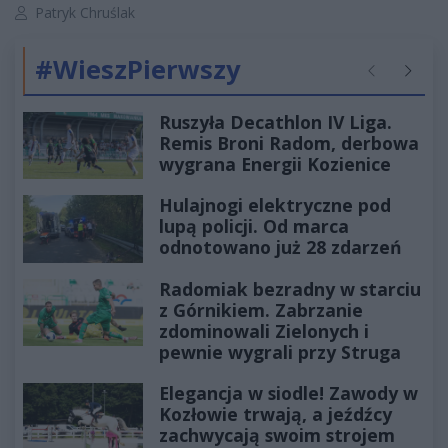
Autor artykułu:
Patryk Chruślak
#WieszPierwszy
Poprzednie
Następ
Ruszyła Decathlon IV Liga.
Remis Broni Radom, derbowa
wygrana Energii Kozienice
Hulajnogi elektryczne pod
lupą policji. Od marca
odnotowano już 28 zdarzeń
Radomiak bezradny w starciu
z Górnikiem. Zabrzanie
zdominowali Zielonych i
pewnie wygrali przy Struga
Elegancja w siodle! Zawody w
Kozłowie trwają, a jeźdźcy
zachwycają swoim strojem