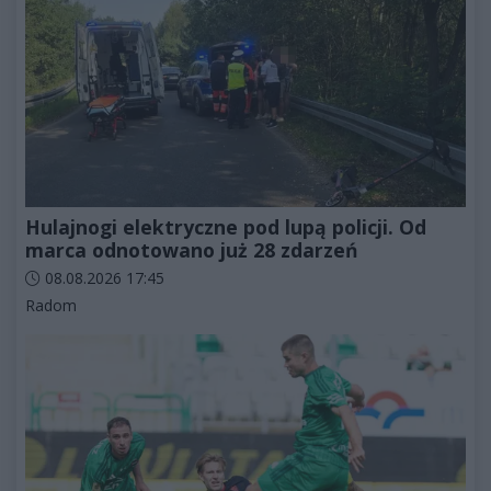
Hulajnogi elektryczne pod lupą policji. Od
marca odnotowano już 28 zdarzeń
Data dodania artykułu:
08.08.2026 17:45
Kategorie artykułu:
Radom