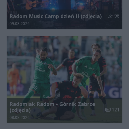
Liczba zdj
Radom Music Camp dzień II (zdjęcia)
96
Data dodania galerii:
09.08.2026
Radomiak Radom - Górnik Zabrze
Liczba zdjęć
(zdjęcia)
121
Data dodania galerii:
08.08.2026