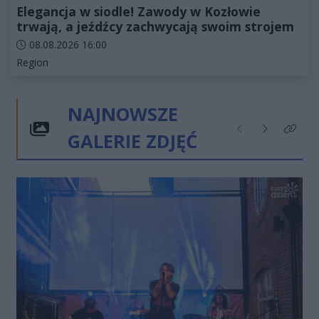
Elegancja w siodle! Zawody w Kozłowie
trwają, a jeźdźcy zachwycają swoim strojem
Data dodania artykułu:
08.08.2026 16:00
Kategorie artykułu:
Region
NAJNOWSZE
GALERIE ZDJĘĆ
Poprzednie
Następne
Kliknij