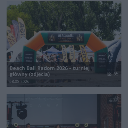
Beach Ball Radom 2026 - turniej
Liczba zdj
główny (zdjęcia)
65
Data dodania galerii:
08.08.2026