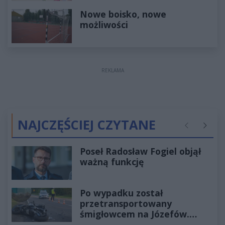
Nowe boisko, nowe
możliwości
REKLAMA
NAJCZĘŚCIEJ CZYTANE
Poprzednie
Następ
Poseł Radosław Fogiel objął
ważną funkcję
Po wypadku został
przetransportowany
śmigłowcem na Józefów.
Historia mrozi krew w żyłach