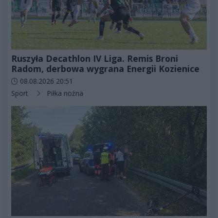
Ruszyła Decathlon IV Liga. Remis Broni
Radom, derbowa wygrana Energii Kozienice
Data dodania artykułu:
08.08.2026 20:51
Kategorie artykułu:
Sport
Piłka nożna