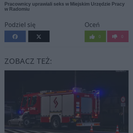
Podziel się
Oceń
0
0
ZOBACZ TEŻ: