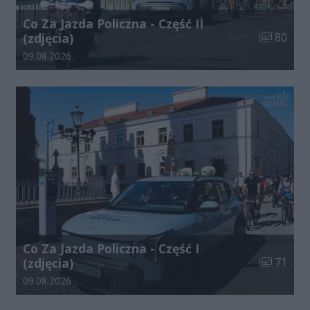
Co Za Jazda Policzna - Część II
Liczba zdj
(zdjęcia)
80
Data dodania galerii:
09.08.2026
Co Za Jazda Policzna - Część I
Liczba zdj
(zdjęcia)
71
Data dodania galerii:
09.08.2026