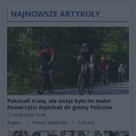
NAJNOWSZE ARTYKUŁY
Pokonali trasę, ale wciąż było im mało!
Rowerzyści dojechali do gminy Policzna
Data dodania artykułu:
09.08.2026 15:46
Kategorie artykułu:
Region
Powiat zwoleński
Policzna