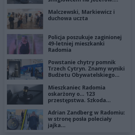
Historia mrozi krew w żyłach
Malczewski, Markiewicz i
duchowa uczta
Policja poszukuje zaginionej
49-letniej mieszkanki
Radomia
Powstanie chytry pomnik
Trzech Cytryn. Znamy wyniki
Budżetu Obywatelskiego
2027
Mieszkaniec Radomia
oskarżony o... 123
przestępstwa. Szkoda
wyceniona na ponad milion
Adrian Zandberg w Radomiu:
złotych
w stronę posła poleciały
jajka…