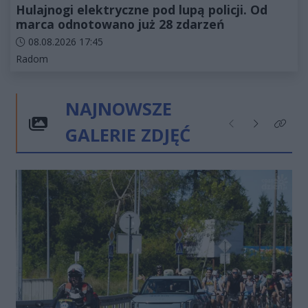
Hulajnogi elektryczne pod lupą policji. Od
marca odnotowano już 28 zdarzeń
Data dodania artykułu:
08.08.2026 17:45
Kategorie artykułu:
Radom
NAJNOWSZE
GALERIE ZDJĘĆ
Poprzednie
Następne
Kliknij