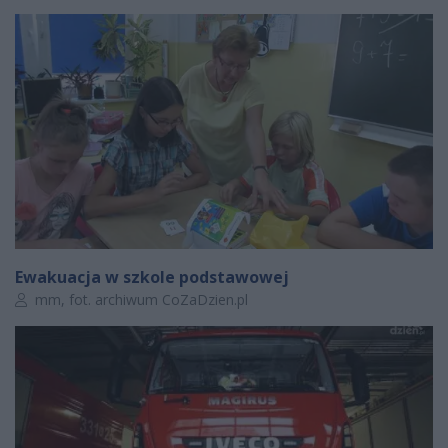
Ewakuacja w szkole podstawowej
Autor artykułu:
mm, fot. archiwum CoZaDzien.pl