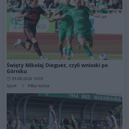
Święty Mikołaj Dieguez, czyli wnioski po
Górniku
Data dodania artykułu:
09.08.2026 10:03
Kategorie artykułu:
Sport
Piłka nożna