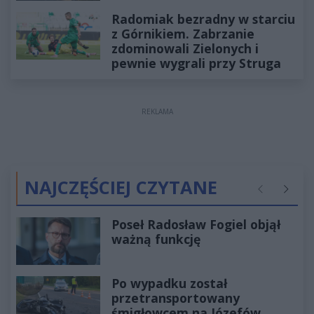
Radomiak bezradny w starciu
z Górnikiem. Zabrzanie
zdominowali Zielonych i
pewnie wygrali przy Struga
REKLAMA
NAJCZĘŚCIEJ CZYTANE
Poprzednie
Następ
Poseł Radosław Fogiel objął
ważną funkcję
Po wypadku został
przetransportowany
śmigłowcem na Józefów.