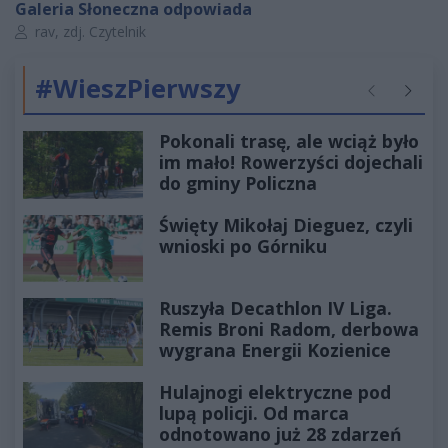
Galeria Słoneczna odpowiada
Autor artykułu:
rav, zdj. Czytelnik
#WieszPierwszy
Poprzednie
Następ
Pokonali trasę, ale wciąż było
im mało! Rowerzyści dojechali
do gminy Policzna
Święty Mikołaj Dieguez, czyli
wnioski po Górniku
Ruszyła Decathlon IV Liga.
Remis Broni Radom, derbowa
wygrana Energii Kozienice
Hulajnogi elektryczne pod
lupą policji. Od marca
odnotowano już 28 zdarzeń