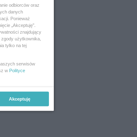
anie odbiorców oraz
nych danych
kacji. Ponieważ
ięcie „Akceptuję”.
ywatności znajdujący
ą zgody użytkownika,
 tylko na tej
 naszych serwisów
esz w
Polityce
Akceptuję