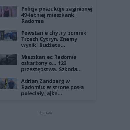
Policja poszukuje zaginionej
49-letniej mieszkanki
Radomia
Powstanie chytry pomnik
Trzech Cytryn. Znamy
wyniki Budżetu
Obywatelskiego 2027
Mieszkaniec Radomia
oskarżony o... 123
przestępstwa. Szkoda
wyceniona na ponad milion
Adrian Zandberg w
złotych
Radomiu: w stronę posła
poleciały jajka…
REKLAMA