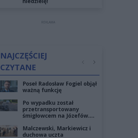
niedzielę!
REKLAMA
NAJCZĘŚCIEJ
CZYTANE
Poprzednie
Następne
Poseł Radosław Fogiel objął
ważną funkcję
Po wypadku został
przetransportowany
śmigłowcem na Józefów.
Historia mrozi krew w
Malczewski, Markiewicz i
żyłach
duchowa uczta