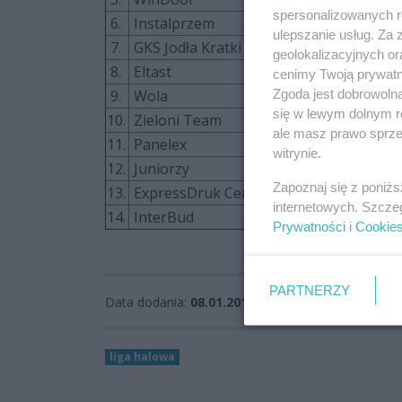
spersonalizowanych re
6.
Instalprzem
ulepszanie usług. Za
7.
GKS Jodła Kratki
geolokalizacyjnych or
8.
Eltast
cenimy Twoją prywatno
Zgoda jest dobrowoln
9.
Wola
się w lewym dolnym r
10.
Zieloni Team
ale masz prawo sprzec
11.
Panelex
witrynie.
12.
Juniorzy
Zapoznaj się z poniż
13.
ExpressDruk Centrum Druku i Rekl.
internetowych. Szcze
14.
InterBud
Prywatności
i
Cookie
PARTNERZY
Data dodania:
08.01.2014 12:27
liga halowa