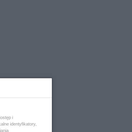
ostęp i
lne identyfikatory,
iania