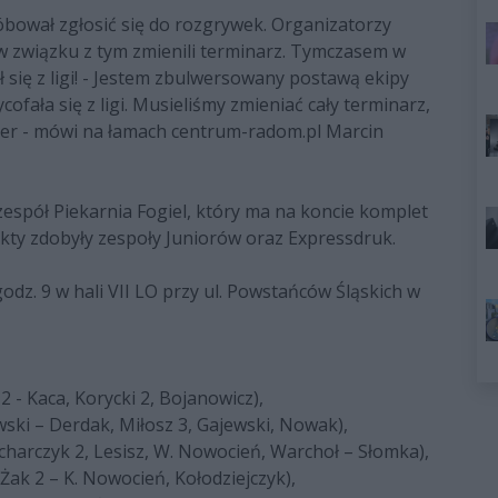
óbował zgłosić się do rozgrywek. Organizatorzy
i w związku z tym zmienili terminarz. Tymczasem w
ał się z ligi! - Jestem zbulwersowany postawą ekipy
cofała się z ligi. Musieliśmy zmieniać cały terminarz,
numer - mówi na łamach centrum-radom.pl Marcin
zespół Piekarnia Fogiel, który ma na koncie komplet
nkty zdobyły zespoły Juniorów oraz Expressdruk.
dz. 9 w hali VII LO przy ul. Powstańców Śląskich w
 2 - Kaca, Korycki 2, Bojanowicz),
ski – Derdak, Miłosz 3, Gajewski, Nowak),
ucharczyk 2, Lesisz, W. Nowocień, Warchoł – Słomka),
Żak 2 – K. Nowocień, Kołodziejczyk),