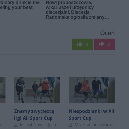
Oceń
0
0
p
Znamy zwycięzcę
Niespodzianki w All
ligi All Sport Cup
Sport Cup
Autor artykułu:
Autor artykułu:
n.pl
Michał Nowak (
) / fot. Szymon Wykrota
m.nowak@cozadzien.pl
MN / fot. archiwum cozadzien.pl
) / fot. archiwum co