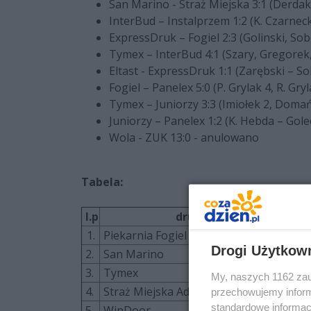
San Marino - Straż Miejska 3:1 (Derdak
InterBud – Instalprzem 1:2 (K. Czarneck
ExpressDruk – Fogiel 2:3 (Golinski, Sobo
Tymex – InterBud 4:1 (Szary, Gregorek,
Eltast - ExpressDruk 1:1 (Zarębski – So
Fogiel – Panelex 5:0 (P. Grylak 4, R. Gryl
Tymex – Juniorzy 3:3 (Imiołek 2, Domańs
Juniorzy – Panelex 1:2 (K. Hebda – Golec
Wola - ZUK 13:0 - anulowano
Tabela:
l.p
drużyna
m
1.
Piekarnia Fogiel
Drogi Użytkow
2.
San Marino
3.
Tymex
My, naszych 1162 zau
4.
Straż Miejska Administrator
przechowujemy informa
standardowe informac
5.
WinDoor