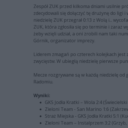
Zespół ZUK przed kilkoma dniami usilnie pr
zdecydowali się dołączyć tę drużynę do ligi 
niedzielę ZUK przegrał 0:13 z Wolą i... wycof
ZUK, która zgłosiła się po terminie i zaraz wy
żeby wzięli udział, a oni zrobili nam taki 
Górnik, organizator imprezy.
Liderem zmagań po czterech kolejkach jest 
zwycięstw. W ubiegłą niedzielę pierwsze pu
Mecze rozgrywane są w każdą niedzielę od go
Radomiu.
Wyniki:
GKS Jodła Kratki – Wola 2:4 (Świecielski
Zieloni Team - San Marino 1:6 (Zakrzew
Straż Miejska - GKS Jodła Kratki 5:1 (K
Zieloni Team – Instalprzem 3:2 (Grzyb, 