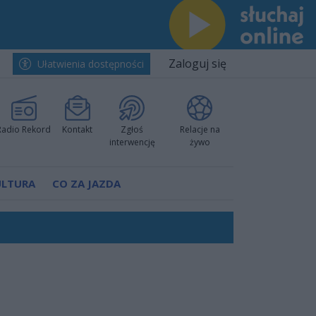
Zaloguj się
Ułatwienia dostępności
Radio Rekord
Kontakt
Zgłoś
Relacje na
interwencję
żywo
ULTURA
CO ZA JAZDA
nkurencyjne w Ustce!
 decyzję prokuratury