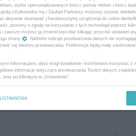
klam, wybór spersonalizowanych treści, pomiar reklam i treści, bad
4
2
0
2
9:8
6
 zgodą Użytkownika my i Zaufani Partnerzy możemy używać dokład
4
2
0
2
8:12
6
az aktywnie skanować charakterystykę urządzenia do celów identyfi
3
1
2
0
8:4
5
ść, prosimy o zgodę na korzystanie z tych technologii poprzez klikn
a i zawsze możesz ją zmienić/wycofać klikając przycisk ustawień pr
3
1
2
0
11:9
5
ogu strony
. Niektóre rodzaje przetwarzania danych nie wymagaj
4
1
2
1
8:12
5
iwić się takiemu przetwarzaniu. Preferencje będą miały zastosowania
4
1
0
3
6:13
3
4
0
1
3
9:12
1
szymi informacjami, abyś mógł świadomie i komfortowo korzystać z
4
0
1
3
8:14
1
gółowe informacje dotyczące przetwarzania Twoich danych znajdzi
4
0
0
4
7:17
0
s
. oraz po kliknięciu w „Ustawienia”.
USTAWIENIA