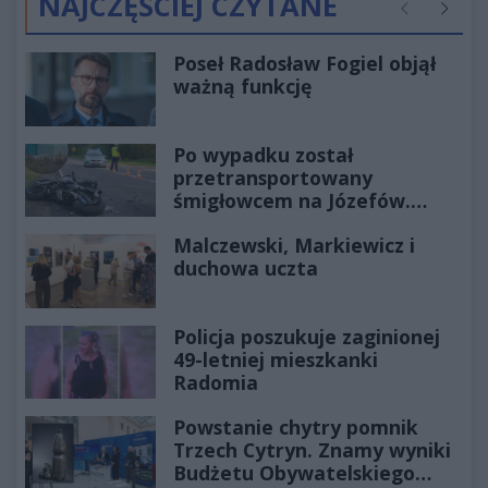
NAJCZĘŚCIEJ CZYTANE
Poprzednie
Następ
Poseł Radosław Fogiel objął
ważną funkcję
Po wypadku został
przetransportowany
śmigłowcem na Józefów.
Historia mrozi krew w żyłach
Malczewski, Markiewicz i
duchowa uczta
Policja poszukuje zaginionej
49-letniej mieszkanki
Radomia
Powstanie chytry pomnik
Trzech Cytryn. Znamy wyniki
Budżetu Obywatelskiego