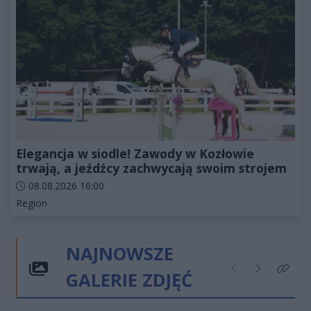
Elegancja w siodle! Zawody w Kozłowie
trwają, a jeźdźcy zachwycają swoim strojem
Data dodania artykułu:
08.08.2026 16:00
Kategorie artykułu:
Region
NAJNOWSZE
GALERIE ZDJĘĆ
Poprzednie
Następne
Kliknij