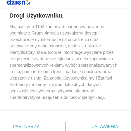
REKLAMA
Drogi Użytkowniku,
My, naszych 1162 zaufanych partnerów oraz inne
podmioty z Grupy 4media uzyskujemy dostęp i
przechowujemy informacje na urządzeniu oraz
przetwarzamy dane osobowe, takie jak unikalne
identyfikatory, standardowe informacje wysyłane przez
urządzenie czy dane przeglądania w celu zapewniania
spersonalizowanych reklam, wybór spersonalizowanych
Redakcja
Reklama
Prywatność
Praca Łódź
treści, pomiar reklam i treści, badanie odbiorców oraz
the:protocol
ulepszanie usług. Za zgodą Użytkownika my i Zaufani
Partnerzy możemy używać dokładnych danych
geolokalizacyjnych oraz aktywnie skanować
charakterystykę urządzenia do celów identyfikacji.
Ponieważ cenimy Twoją prywatność, prosimy o zgodę na
Szukaj
korzystanie z tych technologii poprzez kliknięcie
„Akceptuję”. Zgoda jest dobrowolna i zawsze możesz ją
zmienić/wycofać klikając przycisk ustawień prywatności
Facebook.com
Youtube.com
PARTNERZY
USTAWIENIA
znajdujący się w lewym dolnym rogu strony
. Niektóre