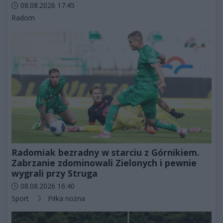
Data dodania artykułu:
08.08.2026 17:45
Kategorie artykułu:
Radom
Radomiak bezradny w starciu z Górnikiem.
Zabrzanie zdominowali Zielonych i pewnie
wygrali przy Struga
Data dodania artykułu:
08.08.2026 16:40
Kategorie artykułu:
Sport
Piłka nożna