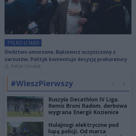
TYLKO U NAS!
Śledztwo umorzone. Bąkiewicz oczyszczony z
zarzutów. Polityk komentuje decyzję prokuratury
Autor artykułu:
Patryk Chruślak
#WieszPierwszy
Poprzednie
Następ
Ruszyła Decathlon IV Liga.
Remis Broni Radom, derbowa
wygrana Energii Kozienice
Hulajnogi elektryczne pod
lupą policji. Od marca