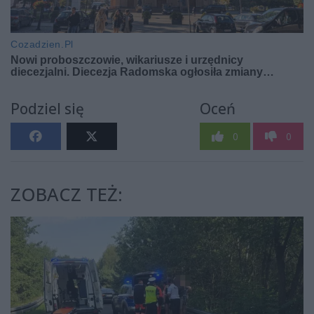
Podziel się
Oceń
0
0
ZOBACZ TEŻ: