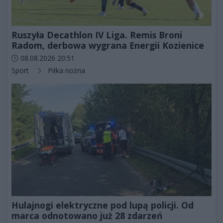
Ruszyła Decathlon IV Liga. Remis Broni
Radom, derbowa wygrana Energii Kozienice
Data dodania artykułu:
08.08.2026 20:51
Kategorie artykułu:
Sport
Piłka nożna
Hulajnogi elektryczne pod lupą policji. Od
marca odnotowano już 28 zdarzeń