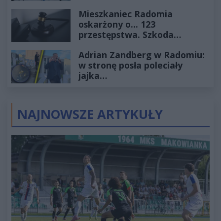
2027
Mieszkaniec Radomia
oskarżony o... 123
przestępstwa. Szkoda
wyceniona na ponad milion
Adrian Zandberg w Radomiu:
złotych
w stronę posła poleciały
jajka…
NAJNOWSZE ARTYKUŁY