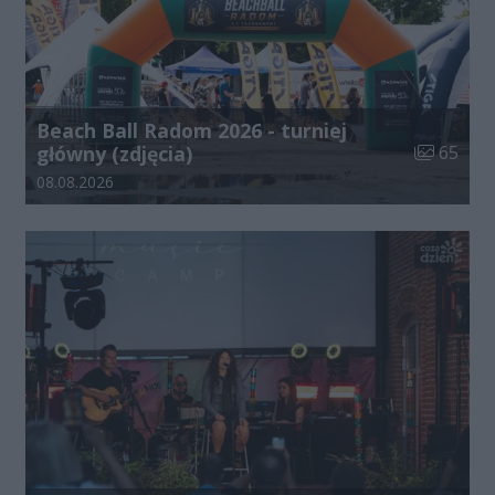
Beach Ball Radom 2026 - turniej
Liczba zdj
główny (zdjęcia)
65
Data dodania galerii:
08.08.2026