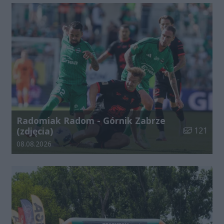
Radomiak Radom - Górnik Zabrze
Liczba zdjęć
(zdjęcia)
121
Data dodania galerii:
08.08.2026