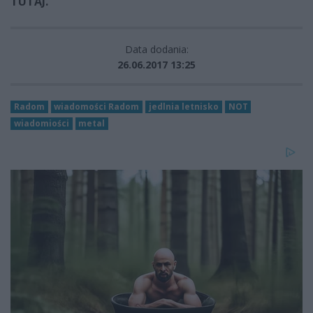
TUTAJ.
Data dodania:
26.06.2017 13:25
Radom
wiadomości Radom
jedlnia letnisko
NOT
wiadomiości
metal