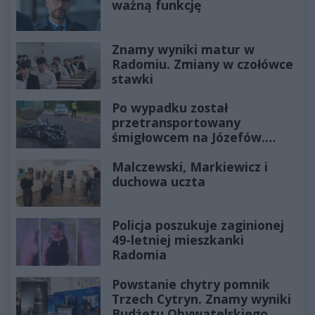
ważną funkcję
Znamy wyniki matur w
Radomiu. Zmiany w czołówce
stawki
Po wypadku został
przetransportowany
śmigłowcem na Józefów.
Historia mrozi krew w żyłach
Malczewski, Markiewicz i
duchowa uczta
Policja poszukuje zaginionej
49-letniej mieszkanki
Radomia
Powstanie chytry pomnik
Trzech Cytryn. Znamy wyniki
Budżetu Obywatelskiego