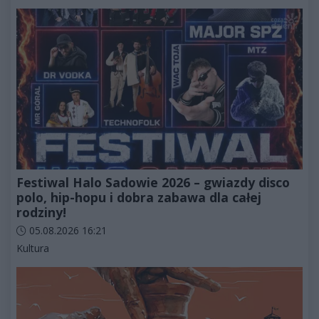
Festiwal Halo Sadowie 2026 – gwiazdy disco
polo, hip-hopu i dobra zabawa dla całej
rodziny!
Data dodania artykułu:
05.08.2026 16:21
Kategorie artykułu:
Kultura