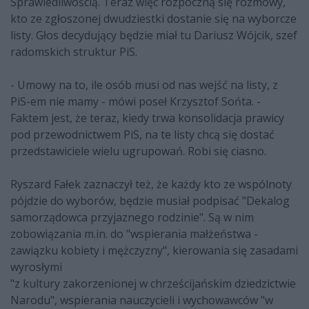
Sprawiedliwością. Teraz więc rozpoczną się rozmowy,
kto ze zgłoszonej dwudziestki dostanie się na wyborcze
listy. Głos decydujący będzie miał tu Dariusz Wójcik, szef
radomskich struktur PiS.
- Umowy na to, ile osób musi od nas wejść na listy, z
PiS-em nie mamy - mówi poseł Krzysztof Sońta. -
Faktem jest, że teraz, kiedy trwa konsolidacja prawicy
pod przewodnictwem PiS, na te listy chcą się dostać
przedstawiciele wielu ugrupowań. Robi się ciasno.
Ryszard Fałek zaznaczył też, że każdy kto ze wspólnoty
pójdzie do wyborów, będzie musiał podpisać "Dekalog
samorządowca przyjaznego rodzinie". Są w nim
zobowiązania m.in. do "wspierania małżeństwa -
zawiązku kobiety i mężczyzny", kierowania się zasadami
wyrosłymi
"z kultury zakorzenionej w chrześcijańskim dziedzictwie
Narodu", wspierania nauczycieli i wychowawców "w