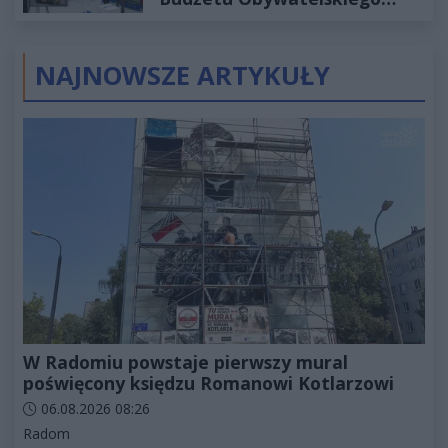
2027
NAJNOWSZE ARTYKUŁY
W Radomiu powstaje pierwszy mural
poświęcony księdzu Romanowi Kotlarzowi
Data dodania artykułu:
06.08.2026 08:26
Kategorie artykułu:
Radom