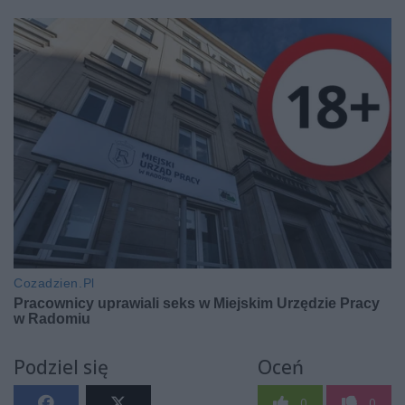
Podziel się
Oceń
0
0