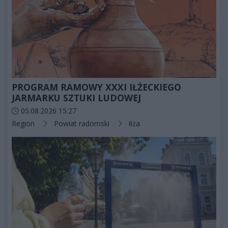
PROGRAM RAMOWY XXXI IŁŻECKIEGO
JARMARKU SZTUKI LUDOWEJ
Data dodania artykułu:
05.08.2026 15:27
Kategorie artykułu:
Region
Powiat radomski
Iłża