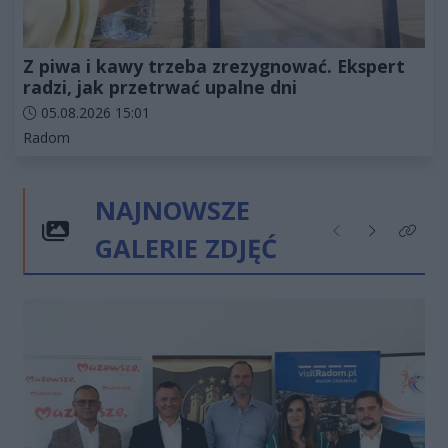
Z piwa i kawy trzeba zrezygnować. Ekspert
radzi, jak przetrwać upalne dni
Data dodania artykułu:
05.08.2026 15:01
Kategorie artykułu:
Radom
NAJNOWSZE
GALERIE ZDJĘĆ
Poprzednie
Następne
Kliknij