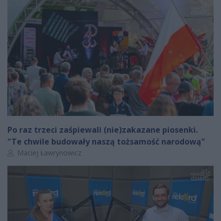
Po raz trzeci zaśpiewali (nie)zakazane piosenki.
"Te chwile budowały naszą tożsamość narodową"
Autor artykułu:
Maciej Ławrynowicz