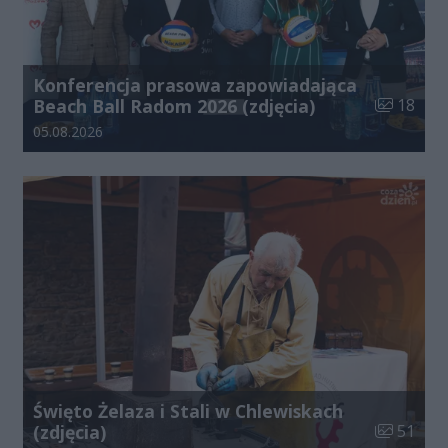
Konferencja prasowa zapowiadająca
Liczba zdj
Beach Ball Radom 2026 (zdjęcia)
18
Data dodania galerii:
05.08.2026
Święto Żelaza i Stali w Chlewiskach
Liczba zdj
(zdjęcia)
51