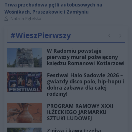
Trwa przebudowa pętli autobusowych na
Wośnikach, Pruszakowie i Zamłyniu
Autor artykułu:
Natalia Pętelska
#WieszPierwszy
Poprzednie
Następ
W Radomiu powstaje
pierwszy mural poświęcony
księdzu Romanowi Kotlarzowi
Festiwal Halo Sadowie 2026 –
gwiazdy disco polo, hip-hopu i
dobra zabawa dla całej
rodziny!
PROGRAM RAMOWY XXXI
IŁŻECKIEGO JARMARKU
SZTUKI LUDOWEJ
Z piwa i kawy trzeba