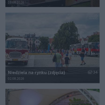
Data dodania galerii:
03.08.2026
Liczba zdj
Niedziela na rynku (zdjęcia)
34
Data dodania galerii:
02.08.2026