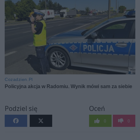
Podziel się
Oceń
0
0