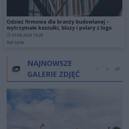
Odzież firmowa dla branży budowlanej –
wytrzymałe koszulki, bluzy i polary z logo
Data dodania artykułu:
07.08.2026 15:25
Kategorie artykułu:
Styl życia
NAJNOWSZE
GALERIE ZDJĘĆ
Poprzednie
Następne
Kliknij