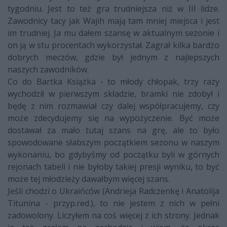
tygodniu. Jest to też gra trudniejsza niż w III lidze.
Zawodnicy tacy jak Wajih mają tam mniej miejsca i jest
im trudniej. Ja mu dałem szansę w aktualnym sezonie i
on ją w stu procentach wykorzystał. Zagrał kilka bardzo
dobrych meczów, gdzie był jednym z najlepszych
naszych zawodników.
Co do Bartka Książka - to młody chłopak, trzy razy
wychodził w pierwszym składzie, bramki nie zdobył i
będę z nim rozmawiał czy dalej współpracujemy, czy
może zdecydujemy się na wypożyczenie. Być może
dostawał za mało tutaj szans na grę, ale to było
spowodowane słabszym początkiem sezonu w naszym
wykonaniu, bo gdybyśmy od początku byli w górnych
rejonach tabeli i nie byłoby takiej presji wyniku, to być
może tej młodzieży dawałbym więcej szans.
Jeśli chodzi o Ukraińców (Andrieja Radczenkę i Anatolija
Titunina - przyp.red.), to nie jestem z nich w pełni
zadowolony. Liczyłem na coś więcej z ich strony. Jednak