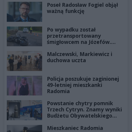
Poseł Radosław Fogiel objął
ważną funkcję
Po wypadku został
przetransportowany
śmigłowcem na Józefów.
Historia mrozi krew w żyłach
Malczewski, Markiewicz i
duchowa uczta
Policja poszukuje zaginionej
49-letniej mieszkanki
Radomia
Powstanie chytry pomnik
Trzech Cytryn. Znamy wyniki
Budżetu Obywatelskiego
2027
Mieszkaniec Radomia