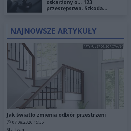
oskarżony o... 123
przestępstwa. Szkoda
wyceniona na ponad milion
złotych
NAJNOWSZE ARTYKUŁY
ARTYKUŁ SPONSOROWANY
Jak światło zmienia odbiór przestrzeni
Data dodania artykułu:
07.08.2026 15:35
Kategorie artykułu:
Styl życia