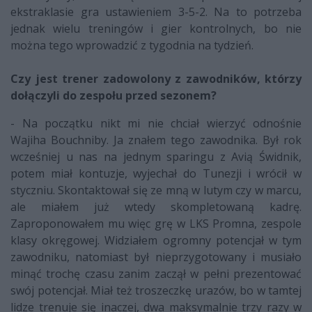
ekstraklasie gra ustawieniem 3-5-2. Na to potrzeba
jednak wielu treningów i gier kontrolnych, bo nie
można tego wprowadzić z tygodnia na tydzień.
Czy jest trener zadowolony z zawodników, którzy
dołączyli do zespołu przed sezonem?
- Na początku nikt mi nie chciał wierzyć odnośnie
Wajiha Bouchniby. Ja znałem tego zawodnika. Był rok
wcześniej u nas na jednym sparingu z Avią Świdnik,
potem miał kontuzje, wyjechał do Tunezji i wrócił w
styczniu. Skontaktował się ze mną w lutym czy w marcu,
ale miałem już wtedy skompletowaną kadrę.
Zaproponowałem mu więc grę w LKS Promna, zespole
klasy okręgowej. Widziałem ogromny potencjał w tym
zawodniku, natomiast był nieprzygotowany i musiało
minąć trochę czasu zanim zaczął w pełni prezentować
swój potencjał. Miał też troszeczkę urazów, bo w tamtej
lidze trenuje się inaczej, dwa maksymalnie trzy razy w