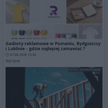
Gadżety reklamowe w Poznaniu, Bydgoszczy
i Lublinie - gdzie najlepiej zamawiać ?
Data dodania artykułu:
07.08.2026 15:26
Kategorie artykułu:
Styl życia
ARTYKUŁ SPONSOROWANY