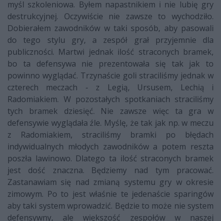
myśl szkoleniowa. Byłem napastnikiem i nie lubię gry
destrukcyjnej. Oczywiście nie zawsze to wychodziło.
Dobierałem zawodników w taki sposób, aby pasowali
do tego stylu gry, a zespół grał przyjemnie dla
publiczności. Martwi jednak ilość straconych bramek,
bo ta defensywa nie prezentowała się tak jak to
powinno wyglądać. Trzynaście goli straciliśmy jednak w
czterech meczach - z Legią, Ursusem, Lechią i
Radomiakiem. W pozostałych spotkaniach straciliśmy
tych bramek dziesięć. Nie zawsze więc ta gra w
defensywie wyglądała źle. Myślę, że tak jak np. w meczu
z Radomiakiem, straciliśmy bramki po błędach
indywidualnych młodych zawodników a potem reszta
poszła lawinowo. Dlatego ta ilość straconych bramek
jest dość znaczna. Będziemy nad tym pracować.
Zastanawiam się nad zmianą systemu gry w okresie
zimowym. Po to jest właśnie te jedenaście sparingów
aby taki system wprowadzić. Będzie to może nie system
defensywny, ale większość zespołów w naszej