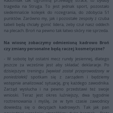
Radomiak tak ogromną przewagę stracił, to byłaby
tragedia na Struga. To jest jednak sport, pozostało
siedemnaście kolejek do rozegrania, do zdobycia 51
punktów. Zarówno my, jak i pozostałe zespoły z czuba
tabeli będą chciały gonić lidera, żeby czuł nasz oddech
na plecach. Broń na pewno tak łatwo skóry nie sprzeda.
Na wiosnę zobaczymy odmienioną kadrowo Broń
czy zmiany personalne będą raczej kosmetyczne?
- W sobotę był ostatni mecz rundy jesiennej, dlatego
jeszcze za wcześnie jest aby składać deklaracje. Po
dzisiejszym treningu
[wywiad został przeprowadzony w
poniedziałek]
spotkam się z zarządem i będziemy
wstępnie analizować sytuację, grę każdego zawodnika.
Zarząd wysłucha i na pewno przedstawi też swoje
wnioski. Teraz jest okres luźniejszy, dwa tygodnie
roztrenowania i myślę, że w tym czasie zawodnicy
dowiedzą się o decyzjach kadrowych. Tak jak pan