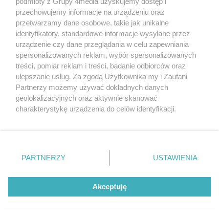
podmioty z Grupy 4media uzyskujemy dostęp i
Data dodania galerii:
07.08.2026
przechowujemy informacje na urządzeniu oraz
przetwarzamy dane osobowe, takie jak unikalne
identyfikatory, standardowe informacje wysyłane przez
urządzenie czy dane przeglądania w celu zapewniania
spersonalizowanych reklam, wybór spersonalizowanych
treści, pomiar reklam i treści, badanie odbiorców oraz
ulepszanie usług. Za zgodą Użytkownika my i Zaufani
Partnerzy możemy używać dokładnych danych
geolokalizacyjnych oraz aktywnie skanować
charakterystykę urządzenia do celów identyfikacji.
Ponieważ cenimy Twoją prywatność, prosimy o zgodę na
korzystanie z tych technologii poprzez kliknięcie
Warsztaty karmienia piersią w
„Akceptuję”. Zgoda jest dobrowolna i zawsze możesz ją
Radomskim Szpitalu
zmienić/wycofać klikając przycisk ustawień prywatności
Liczba zdj
Specjalistycznym (zdjęcia)
17
PARTNERZY
USTAWIENIA
znajdujący się w lewym dolnym rogu strony
. Niektóre
Data dodania galerii:
07.08.2026
rodzaje przetwarzania danych nie wymagają zgody
użytkownika, ale masz prawo sprzeciwić się takiemu
Akceptuję
przetwarzaniu. Preferencje będą miały zastosowania tylko
na tej witrynie.