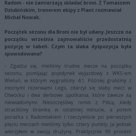
Radom - nie zamierzają składać broni. Z Tomaszem
Dziubińskim, trenerem
ekipy z Plant rozmawiał
Michał Nowak.
Początek sezonu dla Broni nie był udany. Jeszcze na
początku września zajmowaliście przedostatnią
pozycję w tabeli. Czym ta słaba dyspozycja była
spowodowana?
- Zgadza się, mieliśmy trudne mecze na początku
sezonu, pomijając pojedynek wyjazdowy z WKS-em
Wieluń, w którym wygraliśmy 4:1. Później graliśmy z
mocnymi rezerwami Legii, zdarzył się słaby mecz w
Otwocku i dwa derbowe spotkania, które zawsze są
niewiadomymi. Nieszczęśliwy remis z Pilicą, kiedy
straciliśmy bramkę w ostatniej minucie, a potem
porażka z Radomiakiem i rzeczywiście po pierwszych
pięciu meczach mieliśmy tylko cztery punkty. Ja jednak
wierzyłem w swoją drużynę. Praktycznie 90 procent