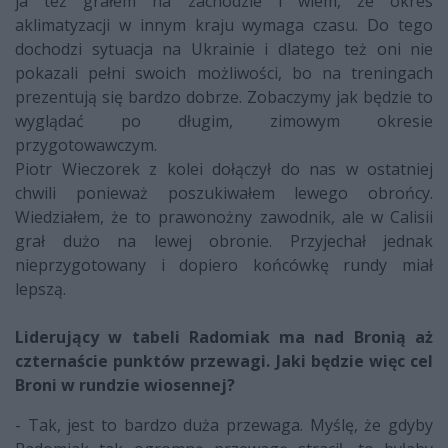
ja też grałem na zachodzie i wiem, że okres
aklimatyzacji w innym kraju wymaga czasu. Do tego
dochodzi sytuacja na Ukrainie i dlatego też oni nie
pokazali pełni swoich możliwości, bo na treningach
prezentują się bardzo dobrze. Zobaczymy jak będzie to
wyglądać po długim, zimowym okresie
przygotowawczym.
Piotr Wieczorek z kolei dołączył do nas w ostatniej
chwili ponieważ poszukiwałem lewego obrońcy.
Wiedziałem, że to prawonożny zawodnik, ale w Calisii
grał dużo na lewej obronie. Przyjechał jednak
nieprzygotowany i dopiero końcówkę rundy miał
lepszą.
Liderujący w tabeli Radomiak ma nad Bronią aż
czternaście punktów przewagi. Jaki będzie więc cel
Broni w rundzie wiosennej?
- Tak, jest to bardzo duża przewaga. Myślę, że gdyby