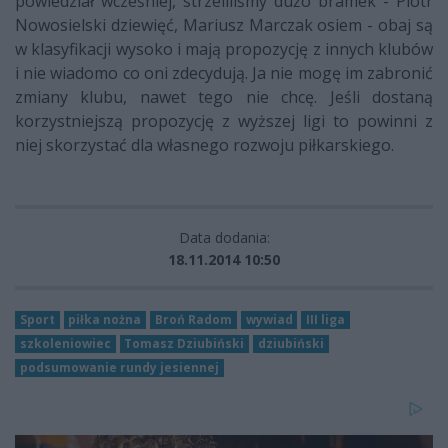
powiedział wcześniej, strzeliliśmy dużo bramek - Piotr
Nowosielski dziewięć, Mariusz Marczak osiem - obaj są
w klasyfikacji wysoko i mają propozycję z innych klubów
i nie wiadomo co oni zdecydują. Ja nie mogę im zabronić
zmiany klubu, nawet tego nie chcę. Jeśli dostaną
korzystniejszą propozycję z wyższej ligi to powinni z
niej skorzystać dla własnego rozwoju piłkarskiego.
Data dodania:
18.11.2014 10:50
Sport
piłka nożna
Broń Radom
wywiad
III liga
szkoleniowiec
Tomasz Dziubiński
dziubiński
podsumowanie rundy jesiennej