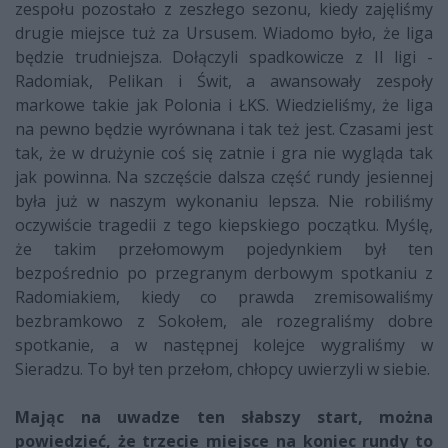
zespołu pozostało z zeszłego sezonu, kiedy zajęliśmy
drugie miejsce tuż za Ursusem. Wiadomo było, że liga
będzie trudniejsza. Dołączyli spadkowicze z II ligi -
Radomiak, Pelikan i Świt, a awansowały zespoły
markowe takie jak Polonia i ŁKS. Wiedzieliśmy, że liga
na pewno będzie wyrównana i tak też jest. Czasami jest
tak, że w drużynie coś się zatnie i gra nie wygląda tak
jak powinna. Na szczęście dalsza część rundy jesiennej
była już w naszym wykonaniu lepsza. Nie robiliśmy
oczywiście tragedii z tego kiepskiego początku. Myślę,
że takim przełomowym pojedynkiem był ten
bezpośrednio po przegranym derbowym spotkaniu z
Radomiakiem, kiedy co prawda zremisowaliśmy
bezbramkowo z Sokołem, ale rozegraliśmy dobre
spotkanie, a w następnej kolejce wygraliśmy w
Sieradzu. To był ten przełom, chłopcy uwierzyli w siebie.
Mając na uwadze ten słabszy start, można
powiedzieć, że trzecie miejsce na koniec rundy to