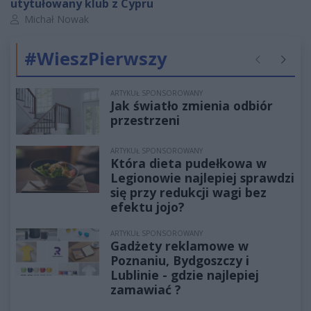
utytułowany klub z Cypru
Autor artykułu:
Michał Nowak
#WieszPierwszy
Poprzednie
Następ
ARTYKUŁ SPONSOROWANY
Jak światło zmienia odbiór
przestrzeni
ARTYKUŁ SPONSOROWANY
Która dieta pudełkowa w
Legionowie najlepiej sprawdzi
się przy redukcji wagi bez
efektu jojo?
ARTYKUŁ SPONSOROWANY
Gadżety reklamowe w
Poznaniu, Bydgoszczy i
Lublinie - gdzie najlepiej
zamawiać ?