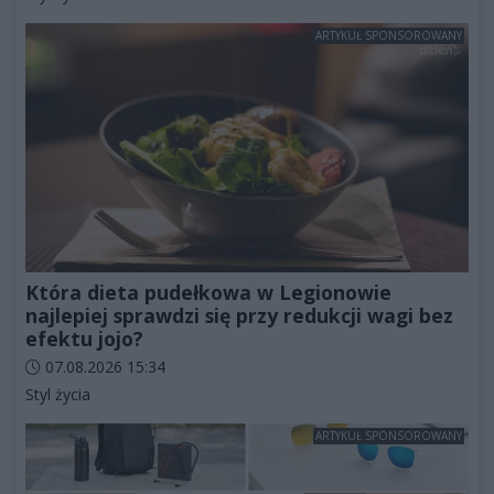
ARTYKUŁ SPONSOROWANY
Która dieta pudełkowa w Legionowie
najlepiej sprawdzi się przy redukcji wagi bez
efektu jojo?
Data dodania artykułu:
07.08.2026 15:34
Kategorie artykułu:
Styl życia
ARTYKUŁ SPONSOROWANY